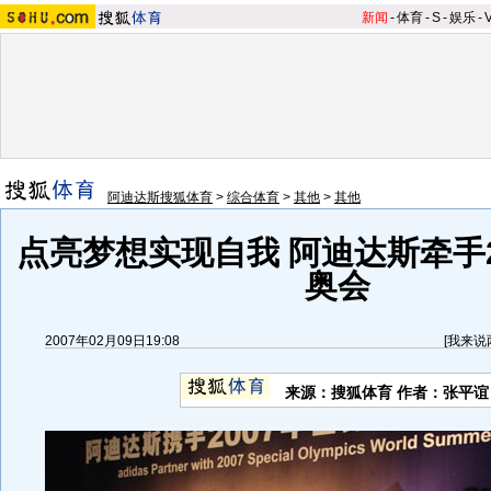
新闻
-
体育
-
S
-
娱乐
-
阿迪达斯搜狐体育
>
综合体育
>
其他
>
其他
点亮梦想实现自我 阿迪达斯牵手2
奥会
2007年02月09日19:08
[
我来说
来源：搜狐体育 作者：张平谊