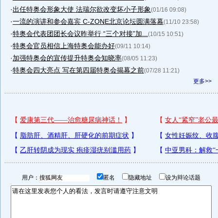
·
出任特奥会形象大使 法瑞尔欲改变坏小子形象
(01/16 09:08)
·
一流的演讲和参会嘉宾 C-ZONE北京论坛圆满落幕
(11/10 23:58)
·
特奥会代表团团长会议昨举行 “三个对接”加...
(10/15 10:51)
·
特奥会官员相信上海特奥会能办好
(09/11 10:14)
·
加强特奥会的宣传提升特奥会知晓率
(08/05 11:23)
·
特奥会四大亮点 写在第四届特奥会揭幕之前
(07/28 11:21)
更多>>
用户：
匿名
隐藏地址
设为辩论话题