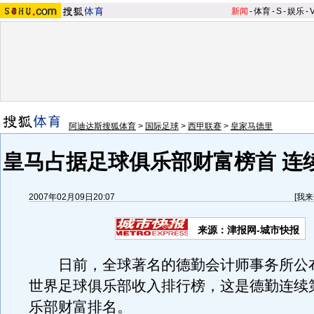
新闻
-
体育
-
S
-
娱乐
-
阿迪达斯搜狐体育
>
国际足球
>
西甲联赛
>
皇家马德里
皇马占据足球俱乐部财富榜首 连
2007年02月09日20:07
[
我来
来源：津报网-城市快报
日前，全球著名的德勤会计师事务所公布了
世界足球俱乐部收入排行榜，这是德勤连续第
乐部财富排名。