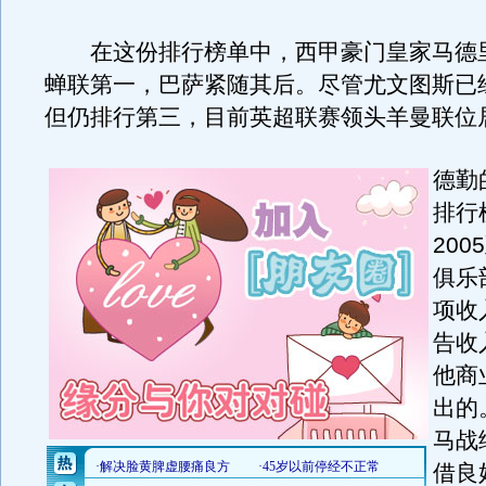
在这份排行榜单中，西甲豪门皇家马德
蝉联第一，巴萨紧随其后。尽管尤文图斯已
但仍排行第三，目前英超联赛领头羊曼联位
德勤
排行
200
俱乐
项收
告收
他商
出的
马战
借良