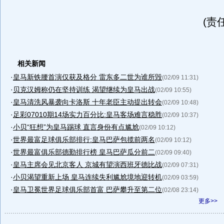
(责
相关新闻
·
皇马新铁腰首演仅获及格分 雷东多二世为谁所毁
(02/09 11:31)
·
贝克汉姆称仍在坚持训练 渴望继续为皇马出战
(02/09 10:55)
·
皇马清洗风暴袭向卡洛斯 十年老臣主动提出转会
(02/09 10:48)
·
足彩07010期14场实力百分比:皇马客场难言稳胜
(02/09 10:37)
·
小贝“狂想”为皇马踢球 直言身份有点尴尬
(02/09 10:12)
·
世界最富足球俱乐部排行:皇马巴萨包揽前两名
(02/09 10:12)
·
世界最富俱乐部德勤排行榜 皇马巴萨瓜分前二
(02/09 09:40)
·
皇马主席会见北京客人 京城有望演西班牙德比战
(02/09 07:31)
·
小贝渴望重新上场 皇马连续失利尴尬境地迎转机
(02/09 03:59)
·
皇马卫冕世界足球俱乐部首富 巴萨攀升至第二位
(02/08 23:14)
更多>>