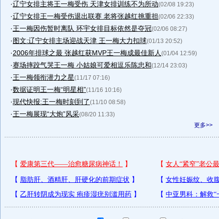
·
辽宁女排主将王一梅受伤 天津女排训练不为所动
(02/08 19:23)
·
辽宁女排王一梅受伤退出联赛 老将张越红挑重担
(02/06 22:33)
·
王一梅因伤暂时离队 环宇女排目标依然是夺冠
(02/06 08:27)
·
图文:辽宁女排主场迎战天津 王一梅大力扣球
(01/13 20:52)
·
2006年排球之最 张越红获MVP王一梅成最佳新人
(01/04 12:59)
·
赛场摔跤气哭王一梅 小姑娘可爱相逗乐陈忠和
(12/14 23:03)
·
王一梅领衔潜力之星
(11/17 07:16)
·
数据证明王一梅“明星相”
(11/16 10:16)
·
现代快报:王一梅时刻到了
(11/10 08:58)
·
王一梅展现“大炮”风采
(08/20 11:33)
更多>>