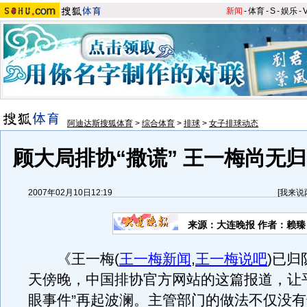
新闻
-
体育
-
S
-
娱乐
-
阿迪达斯搜狐体育
>
综合体育
>
排球
>
女子排球动态
顾大局排协“撒谎” 王一梅尚无
2007年02月10日12:19
[
我来说
来源：大连晚报 作者：赖臻
《王一梅
(
王一梅新闻
,
王一梅说吧
)
已归
天傍晚，中国排协官方网站的这篇报道，让
眼事件”再起波澜。主管部门的做法不仅没