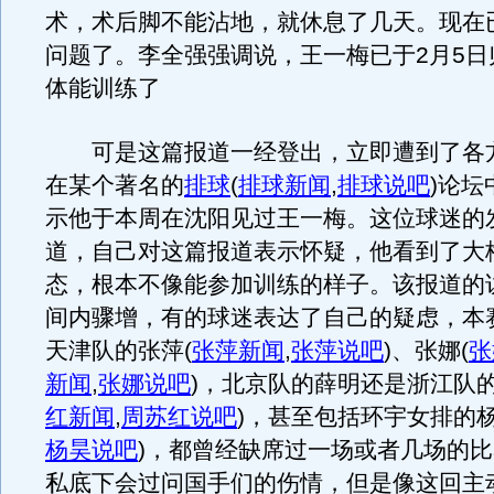
术，术后脚不能沾地，就休息了几天。现在
问题了。李全强强调说，王一梅已于2月5日
体能训练了
可是这篇报道一经登出，立即遭到了各
在某个著名的
排球
(
排球新闻
,
排球说吧
)
论坛
示他于本周在沈阳见过王一梅。这位球迷的
道，自己对这篇报道表示怀疑，他看到了大
态，根本不像能参加训练的样子。该报道的
间内骤增，有的球迷表达了自己的疑虑，本
天津队的张萍
(
张萍新闻
,
张萍说吧
)
、张娜
(
张
新闻
,
张娜说吧
)
，北京队的薛明还是浙江队
红新闻
,
周苏红说吧
)
，甚至包括环宇女排的
杨昊说吧
)
，都曾经缺席过一场或者几场的比
私底下会过问国手们的伤情，但是像这回主