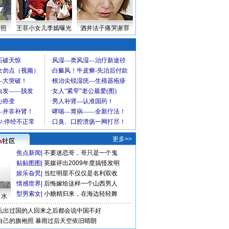
密照
王菲小女儿李嫣曝光
酒井法子痛哭谢罪
更多>>
焦点新闻
|
不要迷恋哥，哥只是一个鬼
贴贴图图
|
英媒评出2009年度搞怪发明
娱乐旮旯
|
当红明星不仅仅是名利双收
情感世界
|
后悔嫁给这样一个山西男人
型男索女
|
小糖精归来，在海边轻轻舞
口水
么出过国的人回来之后都会说中国不好
自己的旗袍照
暴雨过后天空依旧晴朗