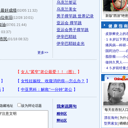
乌克兰签证
乌克兰美女
界最好成绩
(02/05 11:32)
男子撑竿跳 世界记录
新版“西游”绝
地位依旧
(12/28 10:01)
亚运会 撑竿跳
加油
(07/01 21:44)
健 康 指 南
亚运会男子撑竿跳
 03:37)
伊辛巴耶娃
市民
(01/18 08:32)
伊辛巴耶娃走光
更多>>
隐藏地址
设为辩论话题
我来说两句
每天在吞别人
精华区
漂在海外
|
为什
辩论区
型男索女
|
晒晒