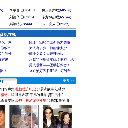
5)
李宇春吧
(104510)
快乐男声吧
(68574)
刘德华吧
(69854)
东方神起吧
(65744)
婚姻吧
(78544)
37℃女人吧
(6985)
商机在线
更多>>
对口相声集
杜拉拉升职记
张震讲故事
红楼梦
-精绝古城
世界名著
平凡的世界
货币战争2
毒杀毒专家
经典手机游游格斗集
福彩3D走势图