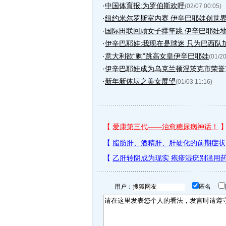
·
中国体育报:为罗伯斯欢呼
(02/07 00:05)
·
纽约米尔罗斯室内赛 伊辛巴耶娃创世
·
国际田联回顾女子撑竿跳:伊辛巴耶娃
·
伊辛巴耶娃:我现在是球迷 只为巴西队
·
意大利欲“购”跳高女皇伊辛巴耶娃
(01/20
·
伊辛巴耶娃成为乌克兰顿涅茨克市荣誉
·
新年新体坛之美女展望
(01/03 11:16)
用户：
匿名