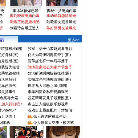
情史
李冰冰被爆已婚
揭秘生父离婚内幕
孕
·
揭刘晓庆离婚内幕
·
李幼斌新恋情曝光
婚
·
周迅王艳婆媳相见
·
陆毅爱女照首曝光
折
·
刘嘉玲自曝正造人
·
陈好新男友被曝光
 后
更多>>
喂猕猴桃(图)
·
独家：章子怡带妈妈看电影
好身材(图)
·
佟大为马伊琍再度牵手(图)
秀性感(图)
·
倪萍赵忠祥十年后再携手
服装皆为租赁
·
刘涛富豪老公为家产求生子
颜乘地铁被拍
·
舒淇醉酒瞬间惨被抓拍(图)
做活体解剖
·
实拍漂亮的地摊西施(组图)
的暴烈脾气
·
世界九大罪恶之城(组图)
遇灵异事件
·
李孝利新欢私密视频曝光
成命案导火索
·
孟庭苇可爱儿子最新照(图)
：加入我们吧！
·
点击进入搜狐娱乐影视库
howGirl
·
游戏史上最般配的十对情侣
2》送票！
·
张元首透露戒毒生活
湘胎教
·
令人惊叹太空步下楼方式