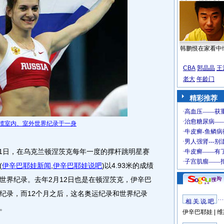
韩鹏恨在家看中
CBA
郭晶晶
王
老大
年龄门
精彩推荐
揽室内、室外世界纪录于一身
11日，在乌克兰顿涅茨克每年一度的撑杆跳明星赛
(
伊辛巴耶娃新闻
,
伊辛巴耶娃说吧
)
以4.93米的成绩
世界纪录。去年2月12日也是在顿涅茨克，伊辛巴
纪录，而12个月之后，这名奥运纪录和世界纪录
相 关 说 吧
。
伊辛巴耶娃
|
维