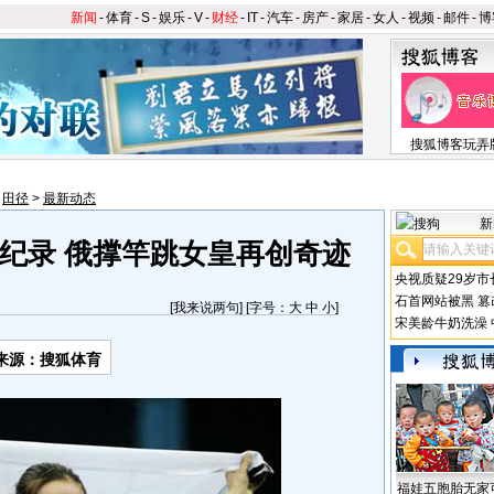
新闻
-
体育
-
S
-
娱乐
-
V
-
财经
-
IT
-
汽车
-
房产
-
家居
-
女人
-
视频
-
邮件
-
博
搜狐博客玩弄
>
田径
>
最新动态
新
纪录 俄撑竿跳女皇再创奇迹
央视质疑29岁市
石首网站被黑
篡
[
我来说两句
] [字号：
大
中
小
]
宋美龄牛奶洗澡
来源：搜狐体育
福娃五胞胎无家