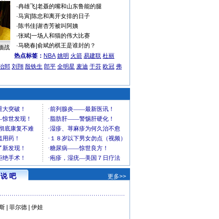
·
冉雄飞
|
老聂的嘴和山东鲁能的腿
·
马寅
|
陈忠和离开女排的日子
·
陈书佳
|
谢杏芳被叫阿姨
·
张斌
|
一场人和猫的伟大比赛
·
马晓春
|
俞斌的棋王是谁封的？
缅战
热点标签：
NBA
姚明
火箭
易建联
杜丽
治郅
刘翔
殷铁生
郎平
全明星
麦迪
于芬
欧冠
弗
说 吧
更多>>
斯
|
菲尔德
|
伊娃