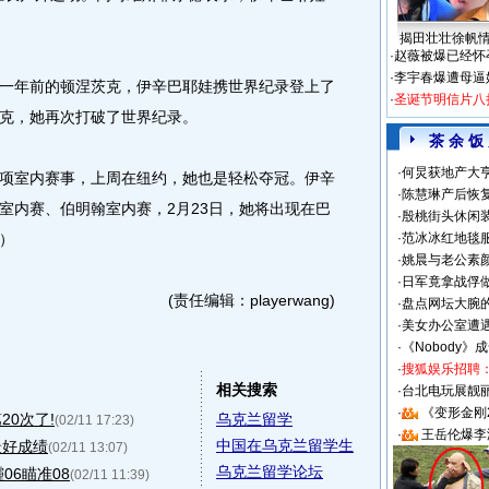
揭田壮壮徐帆
·
赵薇被爆已经怀
·
李宇春爆遭母逼
年前的顿涅茨克，伊辛巴耶娃携世界纪录登上了
·
圣诞节明信片八
克，她再次打破了世界纪录。
茶 余 饭
·
何炅获地产大亨
室内赛事，上周在纽约，她也是轻松夺冠。伊辛
·
陈慧琳产后恢复
室内赛、伯明翰室内赛，2月23日，她将出现在巴
·
殷桃街头休闲装
）
·
范冰冰红地毯
·
姚晨与老公素
·
日军竟拿战俘
(责任编辑：playerwang)
·
盘点网坛大腕
·
美女办公室遭
·
《Nobody》
·
搜狐娱乐招聘
相关搜索
·
台北电玩展靓丽S
·
《变形金刚
0次了!
乌克兰留学
(02/11 17:23)
·
王岳伦爆李
中国在乌克兰留学生
最好成绩
(02/11 13:07)
乌克兰留学论坛
06瞄准08
(02/11 11:39)