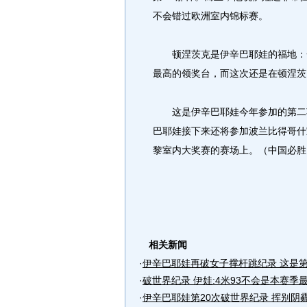
不会错过欧洲室内锦标赛。
顿涅茨克是伊辛巴耶娃的福地：一
最高的领奖台，而这次还是在顿涅茨
这是伊辛巴耶娃今年参加的第二项
巴耶娃接下来还将参加波兰比得哥什
黎室内大奖赛的赛场上。（中国必胜
相关新闻
·
伊辛巴耶娃再破女子撑杆跳纪录 这是第2
·
破世界纪录 伊娃:4米93不会是本赛季
·
伊辛巴耶娃第20次破世界纪录 挥别阴霾