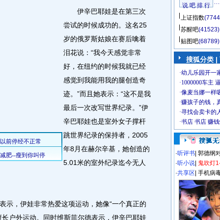
说 吧 排 行
伊辛巴耶娃是在第三次
上证指数
(7744
尝试的时候成功的。这名25
苏醒吧
(41523)
岁的俄罗斯姑娘在赛后噙着
贴图吧
(68789)
泪花说：“我今天感觉非常
搜狐分类
|
好，在纽约的时候我就已经
感觉到我能用我的腿创造奇
迹。”而且她表示：“这不是我
最后一次改写世界纪录。”伊
辛巴耶娃也是室外女子撑杆
跳世界纪录的保持者，2005
年8月在赫尔辛基，她创造的
·
听评书
|
郭德纲
5.01米的室外纪录迄今无人
·
听小说
|
鬼吹灯1
·
共享区
|
手机病
示，伊娃非常热爱这项运动，她像“一个真正的
擅长户外运动。同时维斯菲尔德表示，伊辛巴耶娃