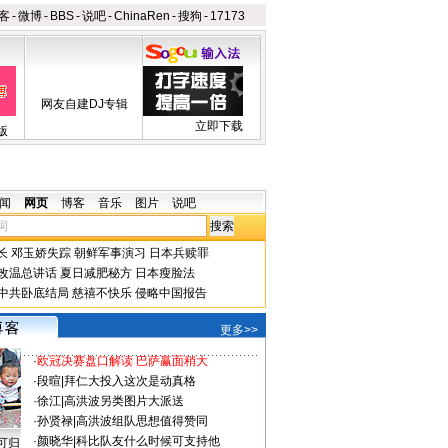
客
-
微博
-
BBS
-
说吧
-
ChinaRen
-
搜狗
-
17173
网友自建DJ专辑
立即下载
版
闻
网页
博客
音乐
图片
说吧
长
邓玉娇失踪
朝鲜军事演习
日本兵赎罪
改温总讲话
夏日减肥秘方
日本瘦脸法
中共卧底结局
慈禧不快乐
侵略中国报告
更多>>
·
欧冠决赛盘口解读 巴萨赢面稍大
·
段暄
|
拜仁大投入这次是动真格
·
徐江
|
高洪波另类图片大派送
·
孙贤禄
|
高洪波组队思想值得赞同
·
颜晓华
|
科比队友什么时候可支持他
可归