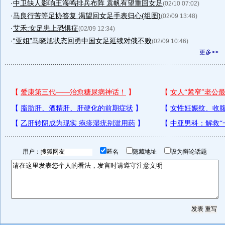
·
中卫缺人影响王海鸣排兵布阵 袁帆有望重回女足
(02/10 07:02)
·
马良行苦等足协答复 渴望回女足手表归心(组图)
(02/09 13:48)
·
艾禾:女足患上恐惧症
(02/09 12:34)
·
“亚姐”马晓旭状态回勇中国女足延续对俄不败
(02/09 10:46)
更多>>
用户：
匿名
隐藏地址
设为辩论话题