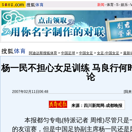
新闻
-
体育
-
S
-
娱乐
-
阿迪达斯搜狐体育
>
中国足球
>
中国女足
>
女足-中国女足
>
最新
杨一民不担心女足训练 马良行何
论
2007年02月11日06:48
[
我来
来源：四川新闻网-成都晚报
本报都匀专电(特派记者 周维)尽管只是
的友谊赛，但是中国足协副主席杨一民还是