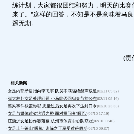
练计划，大家都很团结和努力，明天的比赛
来了。”这样的回答，不知是不是意味着马
遥无期。
(责
相关新闻
·
女足内部矛盾指向李飞宇 队员不满隔绝怨声载道
(02/11 05:32)
·
崔大林赴女足处理问题 小马能否回归春节前公布
(02/11 05:16)
·
整风事件欲盖弥彰 思量过后女足再次下达封口令
(02/10 23:33)
·
女足与媒体难架沟通之桥 面对提问变“哑巴”
(02/10 17:19)
·
江浙沪女足协作赛落幕 杭州市体育中心队夺冠
(02/10 11:40)
·
女足上斗篷山“吸氧” 训练之于享受难得假期
(02/10 09:37)