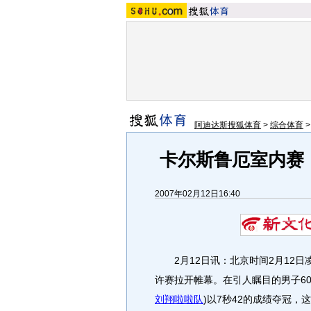
阿迪达斯搜狐体育
>
综合体育
卡尔斯鲁厄室内赛
2007年02月12日16:40
2月12日讯：北京时间2月12日
许赛拉开帷幕。在引人瞩目的男子6
刘翔啦啦队
)
以7秒42的成绩夺冠，