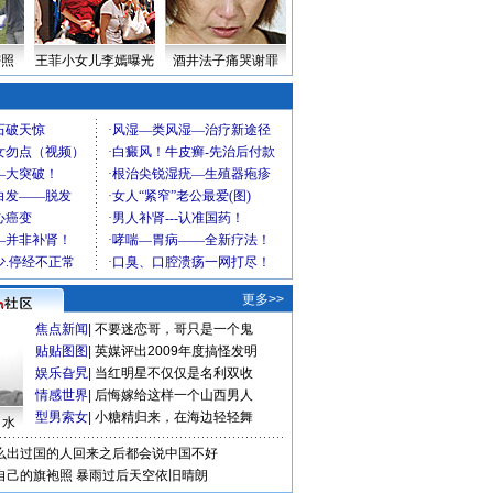
密照
王菲小女儿李嫣曝光
酒井法子痛哭谢罪
更多>>
焦点新闻
|
不要迷恋哥，哥只是一个鬼
贴贴图图
|
英媒评出2009年度搞怪发明
娱乐旮旯
|
当红明星不仅仅是名利双收
情感世界
|
后悔嫁给这样一个山西男人
型男索女
|
小糖精归来，在海边轻轻舞
口水
么出过国的人回来之后都会说中国不好
自己的旗袍照
暴雨过后天空依旧晴朗