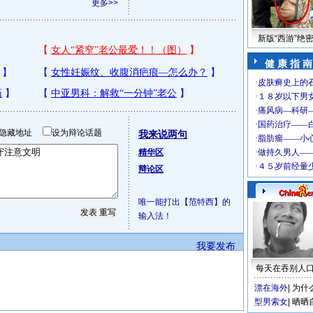
更多>>
新版“西游”绝
健 康 指 南
隐藏地址
设为辩论话题
我来说两句
精华区
辩论区
唯一能打出【范特西】的
输入法！
我要发布
每天在吞别人
漂在海外
|
为什
型男索女
|
晒晒