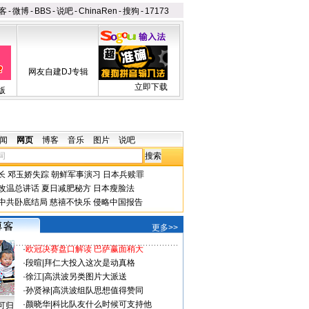
客
-
微博
-
BBS
-
说吧
-
ChinaRen
-
搜狗
-
17173
网友自建DJ专辑
立即下载
版
闻
网页
博客
音乐
图片
说吧
长
邓玉娇失踪
朝鲜军事演习
日本兵赎罪
改温总讲话
夏日减肥秘方
日本瘦脸法
中共卧底结局
慈禧不快乐
侵略中国报告
更多>>
·
欧冠决赛盘口解读 巴萨赢面稍大
·
段暄
|
拜仁大投入这次是动真格
·
徐江
|
高洪波另类图片大派送
·
孙贤禄
|
高洪波组队思想值得赞同
·
颜晓华
|
科比队友什么时候可支持他
可归