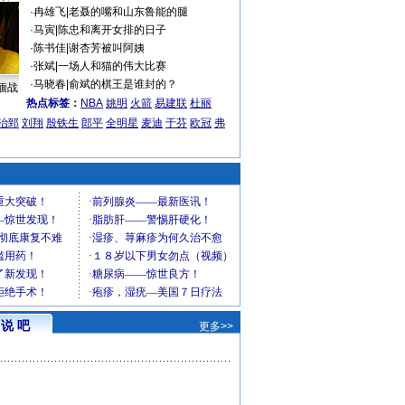
·
冉雄飞
|
老聂的嘴和山东鲁能的腿
·
马寅
|
陈忠和离开女排的日子
·
陈书佳
|
谢杏芳被叫阿姨
·
张斌
|
一场人和猫的伟大比赛
·
马晓春
|
俞斌的棋王是谁封的？
缅战
热点标签：
NBA
姚明
火箭
易建联
杜丽
治郅
刘翔
殷铁生
郎平
全明星
麦迪
于芬
欧冠
弗
说 吧
更多>>