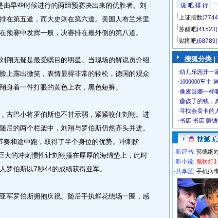
由早些时候进行的两组预赛决出来的优胜者。刘
说 吧 排 行
上证指数
(7744
排在第五道，而大史则在第六道。美国人布兰米里
苏醒吧
(41523)
在预赛中发挥一般，决赛排在最外侧的第八道。
贴图吧
(68789)
搜狐分类
|
翔无疑是最受瞩目的明星。当现场的解说员介绍
脸上露出微笑，表情显得非常的轻松，德国的观众
翔身着一件打眼的黄色上衣，黑色短裤。
古巴小将罗伯斯也不甘示弱，紧紧咬住刘翔。进
随后的两个栏架中，刘翔与罗伯斯仍然齐头并进。
节奏和途中跑，取得了半个身位的优势。冲刺阶
·
听评书
|
郭德纲
，巨大的冲刺惯性让刘翔撞在厚厚的海绵垫上，此时
·
听小说
|
鬼吹灯1
人罗伯斯以7秒44的成绩获得亚军。
·
共享区
|
手机病
军罗伯斯拥抱庆祝。随后手执鲜花绕场一圈，感