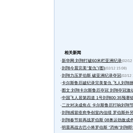
相关新闻
·
新华网:刘翔打破60米栏亚洲纪录
(02/12
·
刘翔今晨完美“复仇”(图)
(02/12 15:08)
·
刘翔力压罗伯斯 破亚洲纪录夺冠
(02/12 
·
卡尔斯鲁厄破纪录完美复仇 飞人刘翔
·
图文:刘翔卡尔斯鲁厄夺冠 刘翔夺冠激
·
中国飞人居第四道 1号刘翔00:35预赛
·
二次对决成焦点 卡尔斯鲁厄打响刘翔
·
刘翔感冒痊愈争创室内佳绩 罗伯斯外
·
刘翔春节前再战罗伯斯 08奥运劲敌成
·
明晨再战古巴小将罗伯斯 “恐怖”刘翔