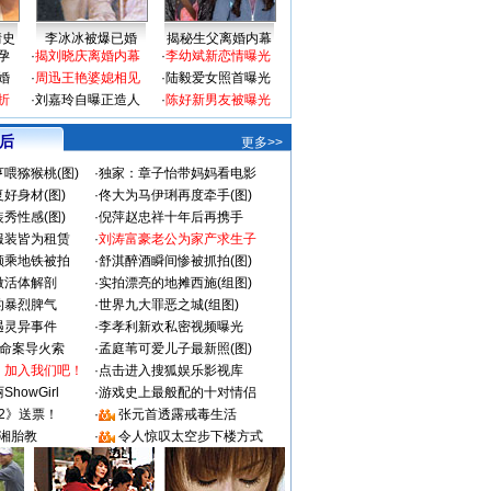
情史
李冰冰被爆已婚
揭秘生父离婚内幕
孕
·
揭刘晓庆离婚内幕
·
李幼斌新恋情曝光
婚
·
周迅王艳婆媳相见
·
陆毅爱女照首曝光
折
·
刘嘉玲自曝正造人
·
陈好新男友被曝光
 后
更多>>
喂猕猴桃(图)
·
独家：章子怡带妈妈看电影
好身材(图)
·
佟大为马伊琍再度牵手(图)
秀性感(图)
·
倪萍赵忠祥十年后再携手
服装皆为租赁
·
刘涛富豪老公为家产求生子
颜乘地铁被拍
·
舒淇醉酒瞬间惨被抓拍(图)
做活体解剖
·
实拍漂亮的地摊西施(组图)
的暴烈脾气
·
世界九大罪恶之城(组图)
遇灵异事件
·
李孝利新欢私密视频曝光
成命案导火索
·
孟庭苇可爱儿子最新照(图)
：加入我们吧！
·
点击进入搜狐娱乐影视库
howGirl
·
游戏史上最般配的十对情侣
2》送票！
·
张元首透露戒毒生活
湘胎教
·
令人惊叹太空步下楼方式