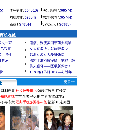
5)
李宇春吧
(104510)
快乐男声吧
(68574)
刘德华吧
(69854)
东方神起吧
(65744)
婚姻吧
(78544)
37℃女人吧
(6985)
商机在线
更多>>
对口相声集
杜拉拉升职记
张震讲故事
红楼梦
-精绝古城
世界名著
平凡的世界
货币战争2
毒杀毒专家
经典手机游游格斗集
福彩3D走势图