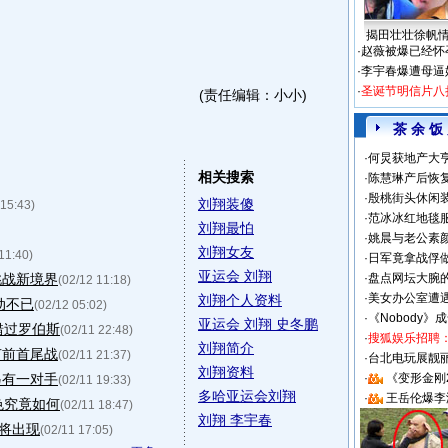
揭田壮壮徐帆
·
赵薇被爆已经怀
·
李宇春爆遭母逼
·
圣诞节明信片八
(责任编辑：小小)
茶 余 饭
·
何炅获地产大亨
相关搜索
·
陈慧琳产后恢复
·
殷桃街头休闲装
刘翔装傻
 15:43)
·
范冰冰红地毯
刘翔最怕
·
姚晨与老公素
刘翔女友
11:40)
·
日军竟拿战俘
亚运会 刘翔
挑战新境界
·
盘点网坛大腕
(02/12 11:18)
·
美女办公室遭
刘翔个人资料
动不已
(02/12 05:02)
·
《Nobody》
亚运会 刘翔 史冬鹏
错过罗伯斯
(02/11 22:48)
·
搜狐娱乐招聘
刘翔简介
节前首尾战
(02/11 21:37)
·
台北电玩展靓丽S
刘翔资料
另有一对手
·
《变形金刚
(02/11 19:33)
多哈亚运会刘翔
·
王岳伦爆李
色究竟如何
(02/11 18:47)
刘翔 李宇春
即将出现
(02/11 17:05)