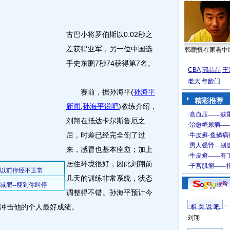
古巴小将罗伯斯以0.02秒之
差获得亚军，另一位中国选
韩鹏恨在家看中
手史东鹏7秒74获得第7名。
CBA
郭晶晶
王
老大
年龄门
赛前，据孙海平
(
孙海平
精彩推荐
新闻
,
孙海平说吧
)
教练介绍，
刘翔在抵达卡尔斯鲁厄之
后，时差已经完全倒了过
来，感冒也基本痊愈；加上
居住环境很好，因此刘翔前
几天的训练非常系统，状态
调整得不错。孙海平预计今
取冲击他的个人最好成绩。
相 关 说 吧
刘翔