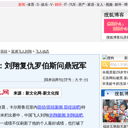
新闻
-
体育
-
S
-
娱乐
-
V
-
财经
-
IT
-
汽车
-
房产
-
家居
-
女人
-
视频
-
邮件
-
博
搜狐博客玩弄
>
田径
>
亚洲飞人刘翔
>
飞人动态
新
：刘翔复仇罗伯斯问鼎冠军
央视质疑29岁市
石首网站被黑
篡
[
我来说两句
] [字号：
大
中
小
]
宋美龄牛奶洗澡
来源：新文化网-新文化报
凌晨，卡尔斯鲁厄室内
田径
(
田径新闻
,
田径说吧
)
特
0米栏比赛中，中国飞人刘翔
(
刘翔新闻
,
刘翔说吧
,
这一成绩不仅刷新了他的个人最好成绩，也打破了
福娃五胞胎无家