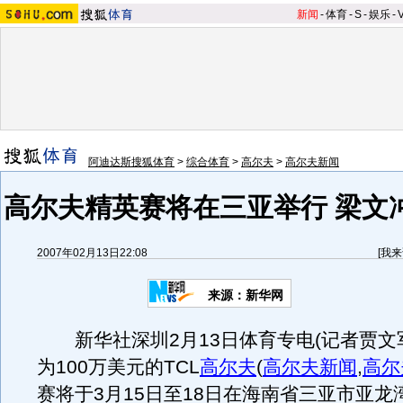
新闻
-
体育
-
S
-
娱乐
-
阿迪达斯搜狐体育
>
综合体育
>
高尔夫
>
高尔夫新闻
高尔夫精英赛将在三亚举行 梁文
2007年02月13日22:08
[
我来
来源：新华网
新华社深圳2月13日体育专电(记者贾文
为100万美元的TCL
高尔夫
(
高尔夫新闻
,
高尔
赛将于3月15日至18日在海南省三亚市亚龙