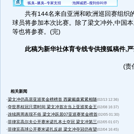
共有144名来自亚洲和欧洲巡回赛组织
球员将参加本次比赛。除了梁文冲外,中国
等也将参赛。(完)
此稿为新华社体育专线专供搜狐稿件,严
(责
相关新闻
·
梁文冲仍高居亚巡奖金榜榜首 西蒙戴森紧紧相随
(02/13 12:36)
·
夺世界桂冠只需时间 梁文冲首次当上亚巡奖金王
(02/08 16:37)
·
连续两周表现不俗 梁文冲跃居07亚巡赛奖金榜首
(02/05 01:30)
·
菲律宾高尔夫公开赛米诺扎本土夺冠 梁文冲第三
(02/05 01:07)
·
菲律宾高球公开赛米诺扎反超 梁文冲夺冠仍有望
(02/04 16:45)