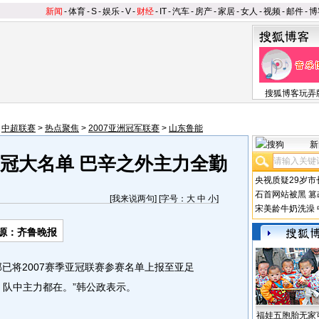
新闻
-
体育
-
S
-
娱乐
-
V
-
财经
-
IT
-
汽车
-
房产
-
家居
-
女人
-
视频
-
邮件
-
博
搜狐博客玩弄
>
中超联赛
>
热点聚焦
>
2007亚洲冠军联赛
>
山东鲁能
新
亚冠大名单 巴辛之外主力全勤
央视质疑29岁市
石首网站被黑
篡
[
我来说两句
] [字号：
大
中
小
]
宋美龄牛奶洗澡
源：齐鲁晚报
将2007赛季亚冠联赛参赛名单上报至亚足
，队中主力都在。”韩公政表示。
福娃五胞胎无家