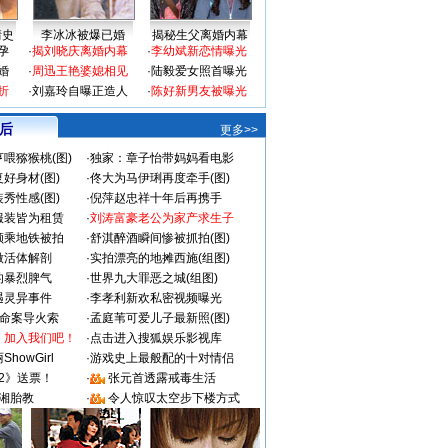
情史
李冰冰被爆已婚
揭秘生父离婚内幕
孕
·
揭刘晓庆离婚内幕
·
李幼斌新恋情曝光
婚
·
周迅王艳婆媳相见
·
陆毅爱女照首曝光
折
·
刘嘉玲自曝正造人
·
陈好新男友被曝光
 后
更多>>
喂猕猴桃(图)
·
独家：章子怡带妈妈看电影
好身材(图)
·
佟大为马伊琍再度牵手(图)
秀性感(图)
·
倪萍赵忠祥十年后再携手
服装皆为租赁
·
刘涛富豪老公为家产求生子
颜乘地铁被拍
·
舒淇醉酒瞬间惨被抓拍(图)
做活体解剖
·
实拍漂亮的地摊西施(组图)
的暴烈脾气
·
世界九大罪恶之城(组图)
遇灵异事件
·
李孝利新欢私密视频曝光
成命案导火索
·
孟庭苇可爱儿子最新照(图)
：加入我们吧！
·
点击进入搜狐娱乐影视库
howGirl
·
游戏史上最般配的十对情侣
2》送票！
·
张元首透露戒毒生活
湘胎教
·
令人惊叹太空步下楼方式