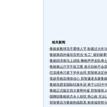
相关新闻
·
鲁能多数球员不爱情人节 盼着过大年
·
鲁能第四外援坦言想当“长工” 留到新
·
鲁能回济南马上训练 鞭炮声声全队将士
·
鲁能泰山只字不提卫冕 表示目标不会
·
巴克维奇只签下半年合同 郑智将决定外
·
英超亮相后增添信心 郑智邀老东家鲁
·
鲁能负西安国际结束冬训 将于13日中
·
鲁能正式敲定四大塞帮外援 郑智接班
·
国脚回鲁能状态令人担忧 韩公政:无法
·
郑智赛后与鲁能热线联系 称幸福突然