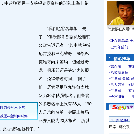
，中超联赛另一支获得参赛资格的球队上海申花
“我们也将名单报上去
韩鹏恨在家看中
了，”俱乐部常务副总经理韩
CBA
郭晶晶
王
公政告诉记者，“其中就包括
老大
年龄门
尼古拉和巴克维奇，虽然巴
精彩推荐
克维奇尚未签约，但经过考
虑，俱乐部还是决定为其报
名，免得错过时间。”据了
解，尽管亚足联允许每支球
队为30名队员报名，但鲁能
的参赛名单上只有28人，“30
人是总的名单，实际上每场
比赛只能为23人报名，所以
相 关 说 吧
巴辛
|
韩公政
力队员都在就行了。”