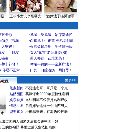
密照
王菲小女儿李嫣曝光
酒井法子痛哭谢罪
更多>>
焦点新闻
|
不要迷恋哥，哥只是一个鬼
贴贴图图
|
英媒评出2009年度搞怪发明
娱乐旮旯
|
当红明星不仅仅是名利双收
情感世界
|
后悔嫁给这样一个山西男人
型男索女
|
小糖精归来，在海边轻轻舞
口水
么出过国的人回来之后都会说中国不好
自己的旗袍照
暴雨过后天空依旧晴朗