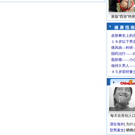
新版“西游”绝
健 康 指 南
每天在吞别人
漂在海外
|
为什
型男索女
|
晒晒