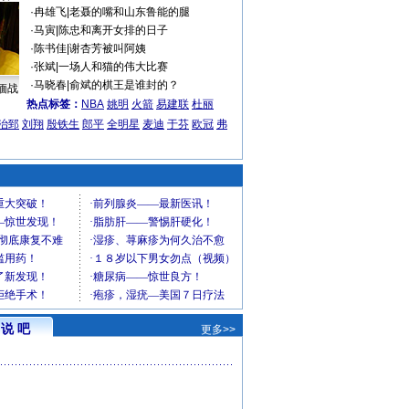
·
冉雄飞
|
老聂的嘴和山东鲁能的腿
·
马寅
|
陈忠和离开女排的日子
·
陈书佳
|
谢杏芳被叫阿姨
·
张斌
|
一场人和猫的伟大比赛
·
马晓春
|
俞斌的棋王是谁封的？
缅战
热点标签：
NBA
姚明
火箭
易建联
杜丽
治郅
刘翔
殷铁生
郎平
全明星
麦迪
于芬
欧冠
弗
说 吧
更多>>