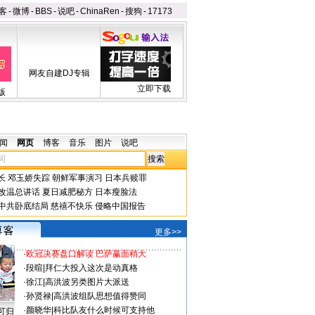
客
-
微博
-
BBS
-
说吧
-
ChinaRen
-
搜狗
-
17173
网友自建DJ专辑
立即下载
版
闻
网页
博客
音乐
图片
说吧
长
邓玉娇失踪
朝鲜军事演习
日本兵赎罪
改温总讲话
夏日减肥秘方
日本瘦脸法
中共卧底结局
慈禧不快乐
侵略中国报告
更多>>
·
欧冠决赛盘口解读 巴萨赢面稍大
·
段暄
|
拜仁大投入这次是动真格
·
徐江
|
高洪波另类图片大派送
·
孙贤禄
|
高洪波组队思想值得赞同
·
颜晓华
|
科比队友什么时候可支持他
可归