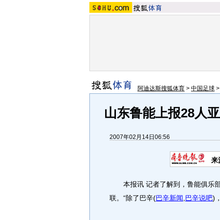
阿迪达斯搜狐体育
>
中国足球
山东鲁能上报28人
2007年02月14日06:56
来
本报讯 记者了解到，鲁能俱乐部已
联。“除了巴辛
(
巴辛新闻
,
巴辛说吧
)