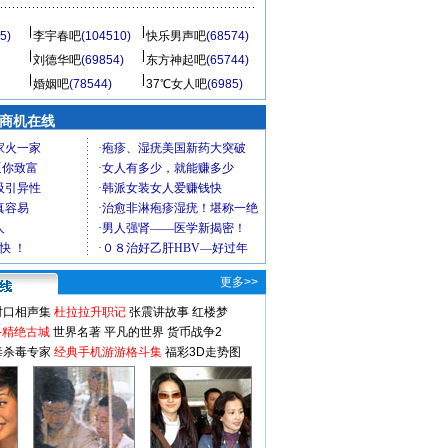
5)
李宇春吧
(104510)
快乐男声吧
(68574)
刘德华吧
(69854)
东方神起吧
(65744)
婚姻吧
(78544)
37℃女人吧
(6985)
商机在线
更多>>
对口相声集
杜拉拉升职记
张震讲故事
红楼梦
-精绝古城
世界名著
平凡的世界
货币战争2
毒杀毒专家
经典手机游游格斗集
福彩3D走势图