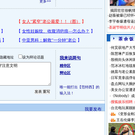
更多>>
揭田壮壮徐帆
·
赵薇被爆已经怀
·
李宇春爆遭母逼
·
圣诞节明信片八
茶 余 饭
·
何炅获地产大亨
·
陈慧琳产后恢复
隐藏地址
设为辩论话题
我来说两句
·
殷桃街头休闲装
精华区
·
范冰冰红地毯
·
姚晨与老公素
辩论区
·
日军竟拿战俘
·
盘点网坛大腕
唯一能打出【范特西】的
·
美女办公室遭
输入法！
·
《Nobody》
·
搜狐娱乐招聘
·
台北电玩展靓丽S
我要发布
·
《变形金刚
·
王岳伦爆李