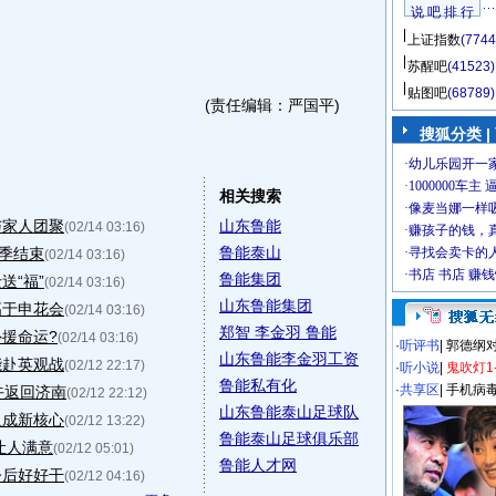
说 吧 排 行
上证指数
(7744
苏醒吧
(41523)
贴图吧
(68789)
(责任编辑：严国平)
搜狐分类
|
相关搜索
与家人团聚
山东鲁能
(02/14 03:16)
鲁能泰山
赛季结束
(02/14 03:16)
鲁能集团
送“福”
(02/14 03:16)
山东鲁能集团
高于申花会
(02/14 03:16)
郑智 李金羽 鲁能
援命运?
(02/14 03:16)
·
听评书
|
郭德纲
山东鲁能李金羽工资
能赴英观战
(02/12 22:17)
·
听小说
|
鬼吹灯1
鲁能私有化
·
共享区
|
手机病
午返回济南
(02/12 22:12)
山东鲁能泰山足球队
人成新核心
(02/12 13:22)
鲁能泰山足球俱乐部
让人满意
(02/12 05:01)
鲁能人才网
今后好好干
(02/12 04:16)