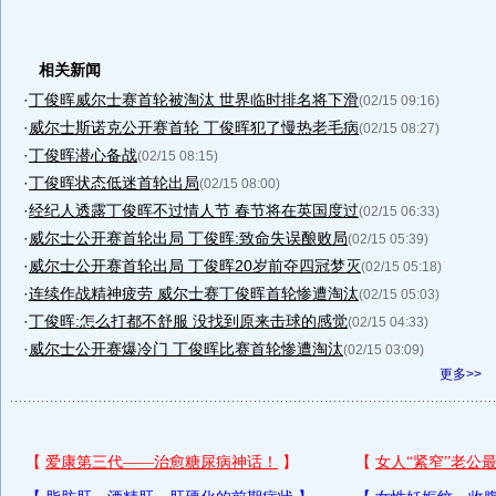
相关新闻
·
丁俊晖威尔士赛首轮被淘汰 世界临时排名将下滑
(02/15 09:16)
·
威尔士斯诺克公开赛首轮 丁俊晖犯了慢热老毛病
(02/15 08:27)
·
丁俊晖潜心备战
(02/15 08:15)
·
丁俊晖状态低迷首轮出局
(02/15 08:00)
·
经纪人透露丁俊晖不过情人节 春节将在英国度过
(02/15 06:33)
·
威尔士公开赛首轮出局 丁俊晖:致命失误酿败局
(02/15 05:39)
·
威尔士公开赛首轮出局 丁俊晖20岁前夺四冠梦灭
(02/15 05:18)
·
连续作战精神疲劳 威尔士赛丁俊晖首轮惨遭淘汰
(02/15 05:03)
·
丁俊晖:怎么打都不舒服 没找到原来击球的感觉
(02/15 04:33)
·
威尔士公开赛爆冷门 丁俊晖比赛首轮惨遭淘汰
(02/15 03:09)
更多>>