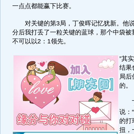
一点点都能赢下比赛。
对关键的第3局，丁俊晖记忆犹新。他说：
分后我打丢了一粒关键的蓝球，那个中袋被
不可以以2：1领先。
”其
结果
局后
的。
丁
说：
的打
扭，