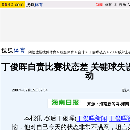
新闻
-
体育
-
S
-
娱乐
-
阿迪达斯搜狐体育
>
综合体育
>
台球
>
丁俊晖动态
>
2007威尔士
丁俊晖自责比赛状态差 关键球失
动
2007年02月15日09:34
[
我来
来源：海南新闻网-海南
本报讯 赛后丁俊晖
(
丁俊晖新闻
,
丁俊晖
恼，他对自己今天的状态非常不满意，坦言