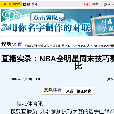
新闻
-
体育
-
S
-
娱乐
-
阿迪达斯搜狐体育
>
篮球世界
>
NBA
>
NBA动态
>
2007NBA全
直播实录：NBA全明星周末技巧
比
2007年02月18日11:05
[
我来
来源：搜狐体育
搜狐体育讯
搜狐直播员: 几名参加技巧大赛的选手已经