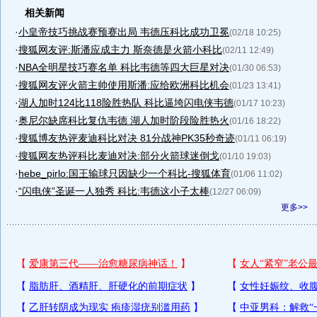
相关新闻
·
小皇帝技巧挑战赛预赛出局 韦德压科比成功卫冕
(02/18 10:25)
·
搜狐网友评:斯潘应成主力 斯奈德是火箭小科比
(02/11 12:49)
·
NBA全明星技巧赛名单 科比韦德等四大巨星对决
(01/30 06:53)
·
搜狐网友评火箭主帅使用斯潘:应给欧洲科比机会
(01/23 13:41)
·
湖人加时124比118险胜热队 科比逼垮闪电侠韦德
(01/17 10:23)
·
奥尼尔缺席科比复仇韦德 湖人加时阶段险胜热火
(01/16 18:22)
·
搜狐博友热评麦迪科比对决 81分战神PK35秒奇迹
(01/11 06:19)
·
搜狐网友热评科比麦迪对决:部分火箭球迷倒戈
(01/10 19:03)
·
hebe_pirlo:国王输球只因缺少一个科比-搜狐体育
(01/06 11:02)
·
“闪电侠”圣诞一人独秀 科比:韦德这小子太棒
(12/27 06:09)
更多>>