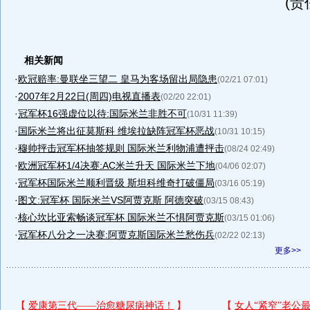
(责
相关新闻
·
欧冠赔率:曼联坐三望二 皇马为客场留出局隐患
(02/21 07:01)
·
2007年2月22日(周四)电视直播表
(02/20 22:01)
·
冠军杯16强虚位以待:国际米兰非胜不可
(10/31 11:39)
·
国际米兰将出征莫斯科 维埃拉缺阵冠军杯恶战
(10/31 10:15)
·
穆帅抨击冠军杯抽签规则 国际米兰利物浦遭抨击
(08/24 02:49)
·
欧洲冠军杯1/4决赛:AC米兰升天 国际米兰下地
(04/06 02:07)
·
冠军杯国际米兰顺利晋级 斯坦科维奇打破僵局
(03/16 05:19)
·
图文:冠军杯 国际米兰VS阿贾克斯 阿德突破
(03/15 08:43)
·
核心坎比亚索畅谈冠军杯 国际米兰不惧阿贾克斯
(03/15 01:06)
·
冠军杯八分之一决赛:阿贾克斯国际米兰愁伤兵
(02/22 02:13)
更多>>