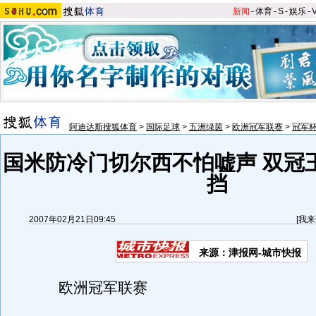
新闻
-
体育
-
S
-
娱乐
-
阿迪达斯搜狐体育
>
国际足球
>
五洲绿茵
>
欧洲冠军联赛
>
冠军
国米防冷门切尔西不怕嘘声 双冠
挡
2007年02月21日09:45
[
我来
来源：津报网-城市快报
欧洲冠军联赛