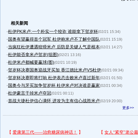
相关新闻
·
杜伊PK米卢:一个朴实一个狡诈 谁能拿下贺岁杯
(02/21 15:34)
·
国奥有望赢得首个冠军 杜伊称米卢不了解中国队
(02/21 15:19)
·
当疯狂杜伊遭遇狡猾米卢 后防是关键人气是根本
(02/21 14:27)
·
杜伊能否拿米卢贺岁(组图)
(02/21 13:16)
·
杜伊米卢都喊要赢球(图)
(02/21 10:19)
·
贺岁杯决赛国奥迎战牙买加 香江德比米卢VS杜伊
(02/21 09:34)
·
贺岁杯决赛即将打响 杜伊表态击败米卢喜过新年
(02/21 01:50)
·
国奥今与牙买加争贺岁杯 杜伊米卢对决谁是赢家
(02/21 00:34)
·
杜伊豪言干掉米卢夺冠
(02/21 00:11)
·
首战大捷杜伊信心满怀 进攻为主有信心战胜米卢
(02/19 20:00)
更多>>