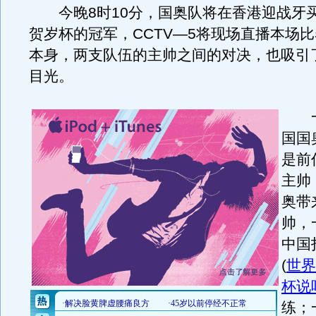
今晚8时10分，国奥队将在香港迎战牙
贺岁杯的冠军，CCTV—5将现场直播本场
本身，两支队伍的主帅之间的对决，也吸引
目光。
一
国国
是前
主帅
奥带
帅，
中国
(
世界
杯说
练；