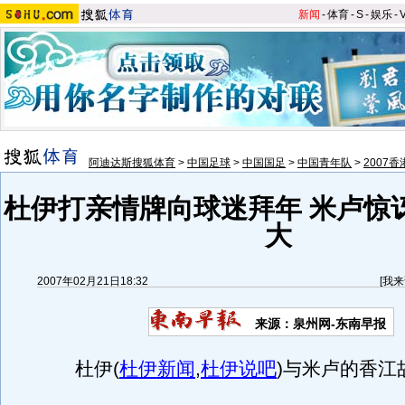
新闻
-
体育
-
S
-
娱乐
-
阿迪达斯搜狐体育
>
中国足球
>
中国国足
>
中国青年队
>
2007
杜伊打亲情牌向球迷拜年 米卢惊
大
2007年02月21日18:32
[
我来
来源：泉州网-东南早报
杜伊
(
杜伊新闻
,
杜伊说吧
)
与米卢的香江