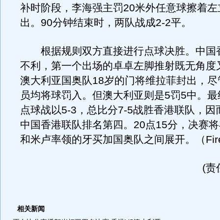
补时阶段，李海强主罚20米外任意球擦着左
出。90分钟结束时，两队战成2-2平。
根据规则双方直接进行点球决胜。中国
不利，第一个出场的卓卓左脚推射既无角度
澳大利亚国奥队18岁的门将维拉菲封出，尽
员均将球罚入。但澳大利亚则是5罚5中。最
点球战以5-3，总比分7-5战胜香港联队，
中国香港联队排名第四。20点15分，决赛
和米卢率领的牙买加国奥队之间展开。（Firew
(责
相关新闻