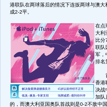
港联队在两球落后的情况下连扳两球与澳大
成2-2平。
在点
大利
比分
联队
军，
排名
首
香港
决战
加队
的，而澳大利亚国奥队首战则是0-2不敌中