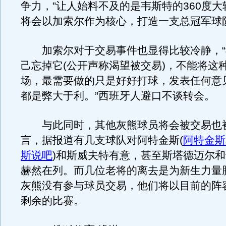
争力，”让人始料不及的是韦斯特的360度大
将会以加索尔作为核心，打造一支总冠军球
加索尔对于交易事件也显得比较冷静，“
己忘掉它(公开声称渴望被交易)，不能将这
场，最需要做的只是好好打球，发表任何意
都是弊大于利。”西班牙人避口不谈转会。
与此同时，其他灰熊球员将会被交易也
言，据报道有几支球队对阿特金斯
(
阿特金斯
斯说吧
)
和斯威夫特有意，甚至斯塔德迈尔和
赫然在列。而几位老将的离去是为新生力量
灰熊没有参与球员交易，他们将以目前的阵
剩余的比赛。