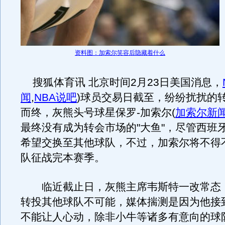
资料图：加索尔笑容后隐藏着什么
搜狐体育讯 北京时间2月23日美国消息，
闻
,
NBA说吧
)
球员交易日截至，纷纷扰扰的
而终，灰熊头号球星保罗-加索尔
(
加索尔新
最终没有成为转会市场的"大鱼"，尽管西班
希望交换至其他球队，不过，加索尔将不得
队征战完本赛季。
临近截止日，灰熊主席韦斯特一改常态
转投其他球队不可能，媒体揣测是因为他接到
不能让人心动，除非小牛等诸多有意向的球