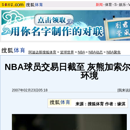
新闻
-
体育
-
S
-
娱乐
-
阿迪达斯搜狐体育
>
篮球世界
>
NBA
>
NBA动态
>
NBA聚焦
NBA球员交易日截至 灰熊加索
环境
2007年02月23日05:18
[
我来说
来源：搜狐体育 作者：缘淇