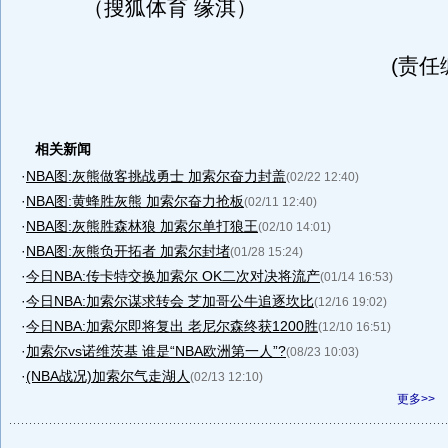
（搜狐体育 缘淇）
(责任
相关新闻
·
NBA图:灰熊做客挑战勇士 加索尔奋力封盖
(02/22 12:40)
·
NBA图:黄蜂胜灰熊 加索尔奋力抢板
(02/11 12:40)
·
NBA图:灰熊胜森林狼 加索尔单打狼王
(02/10 14:01)
·
NBA图:灰熊负开拓者 加索尔封堵
(01/28 15:24)
·
今日NBA:传卡特交换加索尔 OK二次对决将流产
(01/14 16:53)
·
今日NBA:加索尔谋求转会 芝加哥公牛追逐坎比
(12/16 19:02)
·
今日NBA:加索尔即将复出 老尼尔森终获1200胜
(12/10 16:51)
·
加索尔vs诺维茨基 谁是“NBA欧洲第一人”?
(08/23 10:03)
·
(NBA战况)加索尔气走湖人
(02/13 12:10)
更多>>