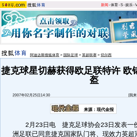
新闻
-
体育
-
S
-
娱乐
-
阿迪达斯搜狐体育
>
国际足球
>
英超联赛
>
切尔西
捷克球星切赫获得欧足联特许 欧
盔
2007年02月25日14:30
[
我来
来源：现代金报
2月23日电 捷克足球协会23日发表一
洲足联已同意捷克国家队门将、现效力英超