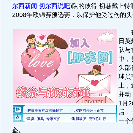
尔西新闻
,
切尔西说吧
)
队的彼得·切赫戴上特
2008年欧锦赛预选赛，以保护他受过伤的
在去
日英
队与
中，
头部
球员
上，
并动
1月
后，
一个
盔。