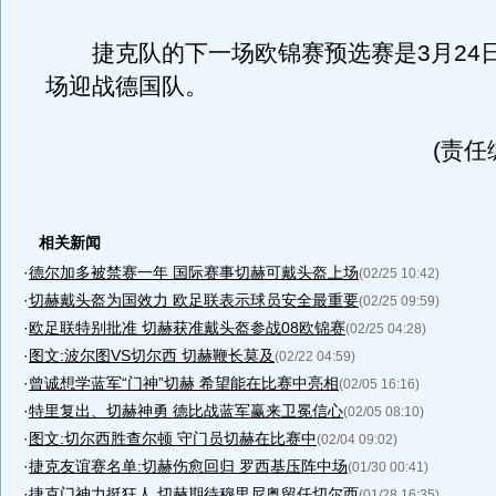
捷克队的下一场欧锦赛预选赛是3月24
场迎战德国队。
(责任
相关新闻
·
德尔加多被禁赛一年 国际赛事切赫可戴头盔上场
(02/25 10:42)
·
切赫戴头盔为国效力 欧足联表示球员安全最重要
(02/25 09:59)
·
欧足联特别批准 切赫获准戴头盔参战08欧锦赛
(02/25 04:28)
·
图文:波尔图VS切尔西 切赫鞭长莫及
(02/22 04:59)
·
曾诚想学蓝军“门神”切赫 希望能在比赛中亮相
(02/05 16:16)
·
特里复出、切赫神勇 德比战蓝军赢来卫冕信心
(02/05 08:10)
·
图文:切尔西胜查尔顿 守门员切赫在比赛中
(02/04 09:02)
·
捷克友谊赛名单:切赫伤愈回归 罗西基压阵中场
(01/30 00:41)
·
捷克门神力挺狂人 切赫期待穆里尼奥留任切尔西
(01/28 16:35)