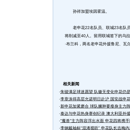
孙祥加盟埃因霍温。
老申花22名队员、联城23名队
将削减至40人。留用联城签下的乌
·布兰科，两名老申花外援鲁尼、瓦
相关新闻
·
朱骏满足球迷愿望 队徽无变化申花仍
·
李章洙得高层允诺明日赴沪 国安战申
·
新申花加紧磨合 球队臃肿要瘦身主力
·
泰达与申花热身赛创纪录 澳大利亚外
·
"魔兽"主力阵容浮出水面 申花四将携
·
李钢戴袖标“混淆视听” 申花队长吉梅内