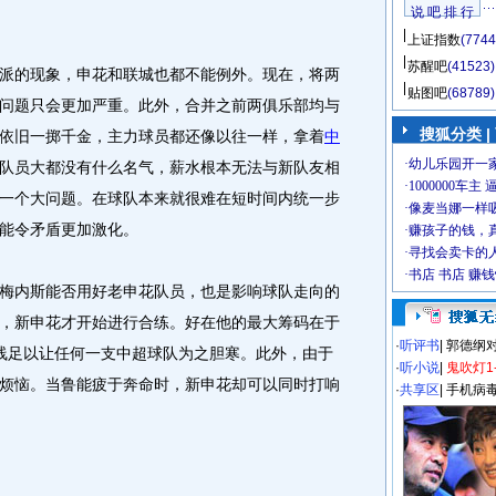
说 吧 排 行
上证指数
(7744
苏醒吧
(41523)
的现象，申花和联城也都不能例外。现在，将两
贴图吧
(68789)
问题只会更加严重。此外，合并之前两俱乐部均与
搜狐分类
|
依旧一掷千金，主力球员都还像以往一样，拿着
中
队员大都没有什么名气，薪水根本无法与新队友相
一个大问题。在球队本来就很难在短时间内统一步
能令矛盾更加激化。
内斯能否用好老申花队员，也是影响球队走向的
，新申花才开始进行合练。好在他的最大筹码在于
·
听评书
|
郭德纲
线足以让任何一支中超球队为之胆寒。此外，由于
·
听小说
|
鬼吹灯1
烦恼。当鲁能疲于奔命时，新申花却可以同时打响
·
共享区
|
手机病