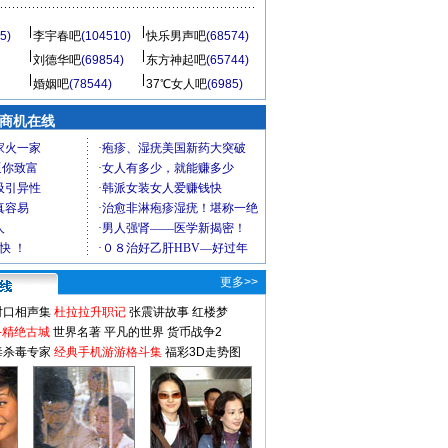
5)
李宇春吧
(104510)
快乐男声吧
(68574)
刘德华吧
(69854)
东方神起吧
(65744)
婚姻吧
(78544)
37℃女人吧
(6985)
商机在线
更多>>
对口相声集
杜拉拉升职记
张震讲故事
红楼梦
-精绝古城
世界名著
平凡的世界
货币战争2
毒杀毒专家
经典手机游游格斗集
福彩3D走势图