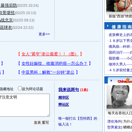
超最强后防
(02/25 10:24)
前景堪忧
(02/25 10:13)
新版“西游”绝
场战北京
(02/25 09:13)
健 康 指 南
申花球衣
(02/24 22:22)
更多>>
隐藏地址
设为辩论话题
我来说两句
(1条)
精华区
辩论区
每天在吞别人
唯一能打出【范特西】的
漂在海外
|
为什
输入法！
型男索女
|
晒晒