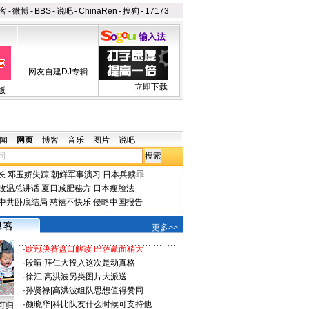
客
-
微博
-
BBS
-
说吧
-
ChinaRen
-
搜狗
-
17173
网友自建DJ专辑
立即下载
版
闻
网页
博客
音乐
图片
说吧
长
邓玉娇失踪
朝鲜军事演习
日本兵赎罪
改温总讲话
夏日减肥秘方
日本瘦脸法
中共卧底结局
慈禧不快乐
侵略中国报告
更多>>
·
欧冠决赛盘口解读 巴萨赢面稍大
·
段暄
|
拜仁大投入这次是动真格
·
徐江
|
高洪波另类图片大派送
·
孙贤禄
|
高洪波组队思想值得赞同
·
颜晓华
|
科比队友什么时候可支持他
可归