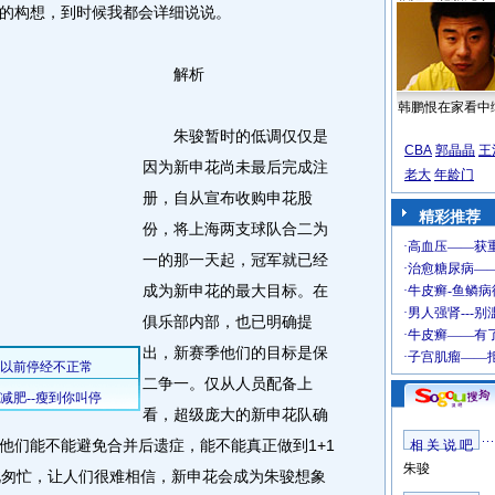
的构想，到时候我都会详细说说。
解析
韩鹏恨在家看中
朱骏暂时的低调仅仅是
CBA
郭晶晶
王
因为新申花尚未最后完成注
老大
年龄门
册，自从宣布收购申花股
精彩推荐
份，将上海两支球队合二为
一的那一天起，冠军就已经
成为新申花的最大目标。在
俱乐部内部，也已明确提
出，新赛季他们的目标是保
二争一。仅从人员配备上
看，超级庞大的新申花队确
他们能不能避免合并后遗症，能不能真正做到1+1
相 关 说 吧
朱骏
此匆忙，让人们很难相信，新申花会成为朱骏想象