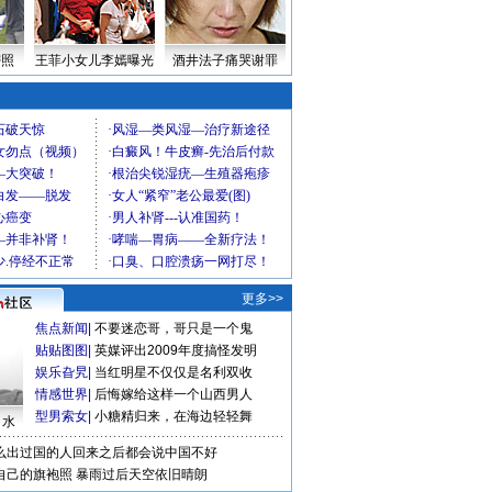
密照
王菲小女儿李嫣曝光
酒井法子痛哭谢罪
更多>>
焦点新闻
|
不要迷恋哥，哥只是一个鬼
贴贴图图
|
英媒评出2009年度搞怪发明
娱乐旮旯
|
当红明星不仅仅是名利双收
情感世界
|
后悔嫁给这样一个山西男人
型男索女
|
小糖精归来，在海边轻轻舞
口水
么出过国的人回来之后都会说中国不好
自己的旗袍照
暴雨过后天空依旧晴朗