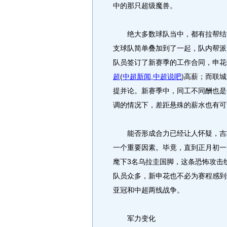
中的那只超级魔兽。
绝大多数球队当中，都有拉帮结派
支球队简单叠加到了一起，队内帮派
队员签订了新赛季的工作合同，申花
超
(
中超新闻
,
中超说吧
)
高薪；而联城
提并论。新赛季中，同工不同酬也是
调的情况下，差距悬殊的薪水也有可
能否形成合力已经让人怀疑，吉梅
一个重要因素。毕竟，直到正月初一
麾下3名乌拉圭国脚，这条恐怖攻击
队员众多，新申花也不必为赛程感到
亚冠和中超两线战争。
军力变化