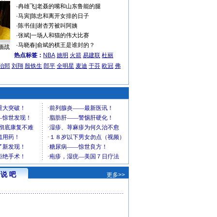
·
冉雄飞
|
老聂的嘴和山东鲁能的腿
·
马寅
|
陈忠和离开女排的日子
·
陈书佳
|
谢杏芳被叫阿姨
·
张斌
|
一场人和猫的伟大比赛
·
马晓春
|
俞斌的棋王是谁封的？
缅战
热点标签：
NBA
姚明
火箭
易建联
杜丽
治郅
刘翔
殷铁生
郎平
全明星
麦迪
于芬
欧冠
弗
说 吧
更多>>