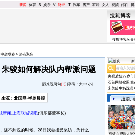
新闻
-
体育
-
S
-
娱乐
-
V
-
财经
-
IT
-
汽车
-
房产
-
家居
-
女人
-
视频
-
邮件
-
博
搜狐博客玩弄
>
中超联赛
>
热点聚焦
新
 朱骏如何解决队内帮派问题
央视质疑29岁市
石首网站被黑
篡
[
我来说两句
(1)
] [字号：
大
中
小
]
宋美龄牛奶洗澡
来源：北国网-半岛晨报
城新闻
,
上海联城说吧
)
俱乐部董事长)
还不到说的时候。28日我会接受采访，为什么
福娃五胞胎无家