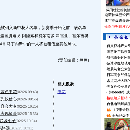
揭田壮壮徐帆
·
赵薇被爆已经怀
·
李宇春爆遭母逼
·
圣诞节明信片八
员被列入新申花大名单，新赛季开始之前，该名单
拉圭国脚迭戈·阿隆索和费尔南多·科雷亚、塞尔吉奥
茶 余 饭
尔特·马丁内斯中的一人将被租借至其他球队。
·
何炅获地产大亨
·
陈慧琳产后恢复
·
殷桃街头休闲装
(责任编辑：翔翔)
·
范冰冰红地毯
·
姚晨与老公素
·
日军竟拿战俘
·
盘点网坛大腕
相关搜索
·
美女办公室遭
是蓝色申花
申花
(02/26 09:43)
·
《Nobody》
·
搜狐娱乐招聘
花先找信心
(02/26 08:56)
·
台北电玩展靓丽S
阵容会大变
(02/25 16:25)
·
《变形金刚
援表现抢眼
(02/25 15:33)
·
王岳伦爆李
手联城七子
(02/25 10:34)
斯4选1
(02/25 10:31)