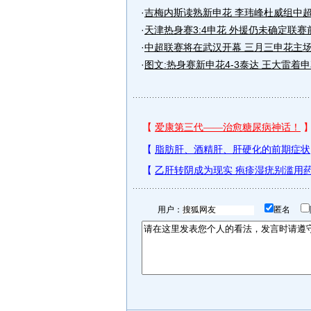
·
吉梅内斯读熟新申花 李玮峰杜威组中
·
天津热身赛3:4申花 外援仍未确定联赛
·
中超联赛将在武汉开幕 三月三申花主
·
图文:热身赛新申花4-3泰达 王大雷着
用户：
匿名