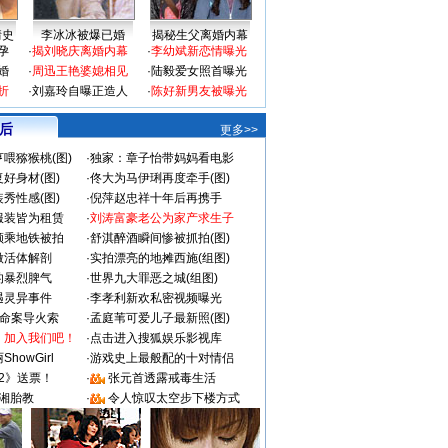
情史
李冰冰被爆已婚
揭秘生父离婚内幕
孕
·
揭刘晓庆离婚内幕
·
李幼斌新恋情曝光
婚
·
周迅王艳婆媳相见
·
陆毅爱女照首曝光
折
·
刘嘉玲自曝正造人
·
陈好新男友被曝光
 后
更多>>
喂猕猴桃(图)
·
独家：章子怡带妈妈看电影
好身材(图)
·
佟大为马伊琍再度牵手(图)
秀性感(图)
·
倪萍赵忠祥十年后再携手
服装皆为租赁
·
刘涛富豪老公为家产求生子
颜乘地铁被拍
·
舒淇醉酒瞬间惨被抓拍(图)
做活体解剖
·
实拍漂亮的地摊西施(组图)
的暴烈脾气
·
世界九大罪恶之城(组图)
遇灵异事件
·
李孝利新欢私密视频曝光
成命案导火索
·
孟庭苇可爱儿子最新照(图)
：加入我们吧！
·
点击进入搜狐娱乐影视库
howGirl
·
游戏史上最般配的十对情侣
2》送票！
·
张元首透露戒毒生活
湘胎教
·
令人惊叹太空步下楼方式