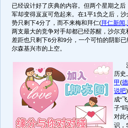
已经设计好了庆典的内容。但两个星期之后
军却变得岌岌可危起来。在1平1负之后，沙
势只剩下4分了，而不来梅和拜仁
(
拜仁新闻
,
两支最大的竞争对手却都已经苏醒，沙尔克
差距也只剩下6分和9分，一个可怕的阴影已
尔森基兴市的上空。
沙
历史
甲
(
德
说吧
)
成“
子”
对此
识，