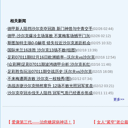
相关新闻
·
德甲新人阻挡沙尔克夺冠路 新门神曾与中青交手
(02/26 02:44)
·
德甲-沙尔克爆冷主场落败 不莱梅客场憾平门兴
(02/26 02:12)
·
斯图加特主场0-0赫塔 错失拉近沙尔克差距机会
(02/25 10:32)
·
国际米兰16连胜 沙尔克13场不败(组图)
(02/18 13:39)
·
足彩07011期02月16日欧洲赔率--沃尔夫vs沙尔克
(02/16 12:54)
·
[众彩网]足彩07011期波鸿德甲分析:沙尔克长红
(02/16 11:46)
·
足彩胜负玩法07011期交战历史:沃尔夫vs沙尔克
(02/15 16:08)
·
不来梅遭两连败 沙尔克一枝独秀(图)
(02/12 07:34)
·
连战连捷沙尔克悄然窜升 12场不败光照冠军奖盘
(02/12 03:21)
·
沙尔克夺冠步伐无人阻挡 冠军气质已经逐步形成
(02/11 11:45)
更多>>