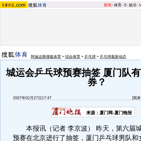
新闻
-
体育
-
S
-
娱乐
-
阿迪达斯搜狐体育
>
综合体育
>
乒乓球
>
乒乓球最新动态
城运会乒乓球预赛抽签 厦门队
券？
2007年02月27日17:47
[
我来
来源：厦门网-厦门晚报
本报讯（记者 李京波） 昨天，第六届
预赛在北京进行了抽签，厦门乒乓球男队和