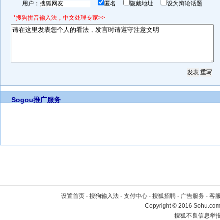
用户：
匿名
隐藏地址
设为辩论话题
*搜狗拼音输入法，中文处理专家>>
Sogou推广服务
设置首页
-
搜狗输入法
-
支付中心
-
搜狐招聘
-
广告服务
-
客
Copyright
©
2016 Sohu.com 
搜狐不良信息举