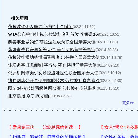
相关新闻
·
莎拉波娃令人脸红心跳的十个瞬间
(02/24 11:32)
·
WTA公布单打排名:莎拉波娃名列首位 李娜居16
(02/21 10:51)
·
慈善事业做的好 莎拉波娃成为联合国亲善大使
(02/16 11:00)
·
莎娃当选联合国亲善大使 美少女热衷慈善事业
(02/14 20:38)
·
莎拉波娃捐助核泄漏受害者 出任联合国亲善大使
(02/14 10:26)
·
体坛趣事:王励勤绯字当头 莎娃将担任亲善大使
(02/14 09:23)
·
俄罗斯网球美少女莎拉波娃担任联合国亲善大使
(02/12 10:12)
·
迪拜网球公开赛使用鹰眼技术 莎拉波娃直言喜欢
(02/08 02:38)
·
图文:莎拉波娃晋级澳网决赛 莎拉波娃庆祝胜利
(01/25 16:20)
·
北京晨报:别了,阿加西
(09/05 02:28)
更多>>