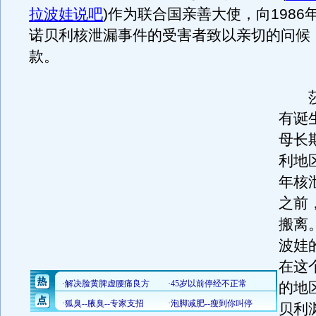
拉波娃说吧
)
作为联合国亲善大使，向1986
诺贝利核泄漏事件的受害者致以亲切的问候
款。
莎
有诞
母长
利地区
年核
之前
搬离
波娃
在这
的地
贝利