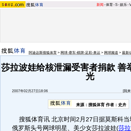
新闻
-
体育
-
S
-
娱乐
-
阿迪达斯搜狐体育
>
网球-赛车-棋牌-足彩-奥运
>
网球频道
>
最新
莎拉波娃给核泄漏受害者捐款 善
光
2007年02月27日18:06
[
我来
来源：搜狐体育 作者：史卉
搜狐体育讯 北京时间2月27日据莫斯科当
俄罗斯头号网球明星、美少女莎拉波娃
(
莎拉