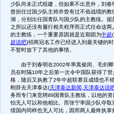
少队尚未正式组建，但如果不出意外，刘春
曾担任过国少队主帅并曾有过不俗战绩的教
湖，分别出任国青队与国少队的主教练。据
之所以还没有履行相关程序而正式任命这两
的主教练，一个重要原因就是近期因为
中超
(
超说吧
)
招商冠名工作已经进入到最关键的时
不暂时放下了其他的事情。
由于刘春明在2002年率蒿俊闵、毛剑卿
员在时隔10年之后第一次令中国队获得了世
格，随后又执教了2年中超联赛且成绩也不
刚辞去天津泰达
(
天津泰达新闻
,
天津泰达说
务而专门来竞聘89国青队主教练，以他的资
怕无人可以和他相比。而张宁率国少队夺取
绩国内同样也无人可比，因而两人最终执掌