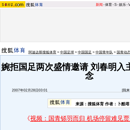
新闻
-
体育
-
S
-
娱乐
-
阿迪达斯搜狐体育
>
中国足球
>
中国国足
>
中国青年队
>
国青动
婉拒国足两次盛情邀请 刘春明入
念
2007年02月28日03:01
[
我来
来源：搜狐体育 作者：卜酷塔
《
视频：国青铩羽而归 机场停留难见