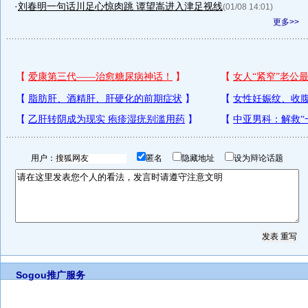
·
刘春明一句话川足心惊肉跳 谭望嵩进入津足视线
(01/08 14:01)
更多>>
用户：
匿名
隐藏地址
设为辩论话题
Sogou推广服务