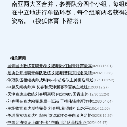
南亚两大区合并，参赛队分四个小组，每组
在中立地进行单循环赛，每个组前两名获得
资格。（搜狐体育 卜酷塔）
相关新闻
·
国青国少教练竞聘开考 刘春明出任国青呼声最高
(02/03 16:01)
·
足协公开招聘青年队教练 刘春明曹限东报名竞聘
(02/02 03:38)
·
争冠队伍相继换帅成时尚--中超各队主帅更迭综述
(12/31 02:52)
·
中超又闻换帅声 长春和天津新赛季更换主教练
(12/30 12:27)
·
天津泰达主教练刘春明离职 内定为89国青主帅
(12/30 11:24)
·
刘春明在泰达站完最后一班岗 于根伟辅佐新洋帅
(12/30 04:04)
·
主场收官泰达期待完美 刘春明:希望能打出水平
(10/14 11:00)
·
争球员实德泰达打起来 谭望嵩转会去向又考足协
(02/28 16:29)
·
中国足协特设上岗“外卡” 帮助川足队员找出路
(02/04 06:47)