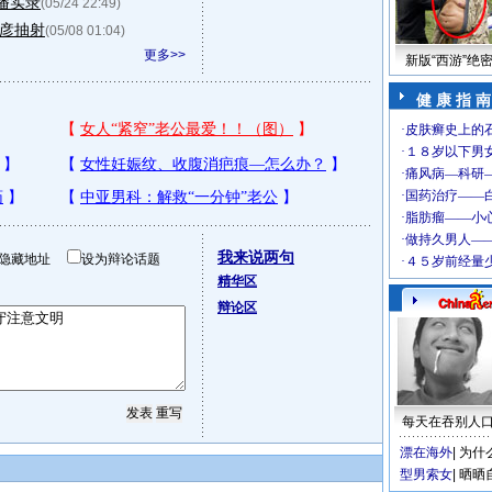
播实录
(05/24 22:49)
卢彦抽射
(05/08 01:04)
更多>>
新版“西游”绝
健 康 指 南
我来说两句
隐藏地址
设为辩论话题
精华区
辩论区
每天在吞别人
漂在海外
|
为什
型男索女
|
晒晒