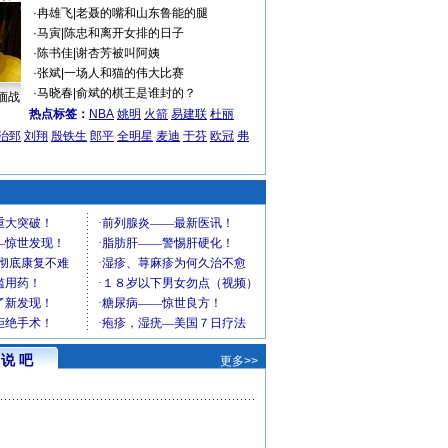
·
冉雄飞
|
老聂的嘴和山东鲁能的腿
·
马寅
|
陈忠和离开女排的日子
·
陈书佳
|
谢杏芳被叫阿姨
·
张斌
|
一场人和猫的伟大比赛
·
马晓春
|
俞斌的棋王是谁封的？
缅战
热点标签：
NBA
姚明
火箭
易建联
杜丽
治郅
刘翔
殷铁生
郎平
全明星
麦迪
于芬
欧冠
弗
说 吧
更多>>