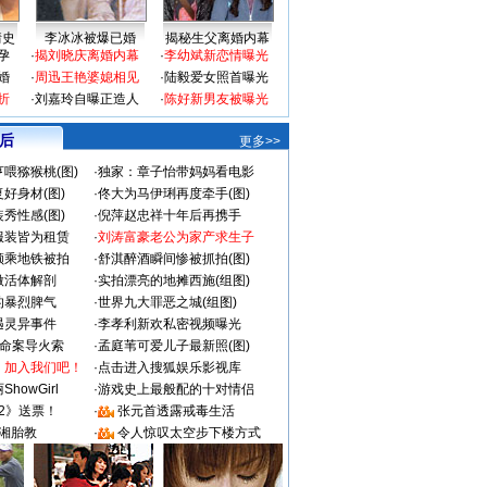
情史
李冰冰被爆已婚
揭秘生父离婚内幕
孕
·
揭刘晓庆离婚内幕
·
李幼斌新恋情曝光
婚
·
周迅王艳婆媳相见
·
陆毅爱女照首曝光
折
·
刘嘉玲自曝正造人
·
陈好新男友被曝光
 后
更多>>
喂猕猴桃(图)
·
独家：章子怡带妈妈看电影
好身材(图)
·
佟大为马伊琍再度牵手(图)
秀性感(图)
·
倪萍赵忠祥十年后再携手
服装皆为租赁
·
刘涛富豪老公为家产求生子
颜乘地铁被拍
·
舒淇醉酒瞬间惨被抓拍(图)
做活体解剖
·
实拍漂亮的地摊西施(组图)
的暴烈脾气
·
世界九大罪恶之城(组图)
遇灵异事件
·
李孝利新欢私密视频曝光
成命案导火索
·
孟庭苇可爱儿子最新照(图)
：加入我们吧！
·
点击进入搜狐娱乐影视库
howGirl
·
游戏史上最般配的十对情侣
2》送票！
·
张元首透露戒毒生活
湘胎教
·
令人惊叹太空步下楼方式