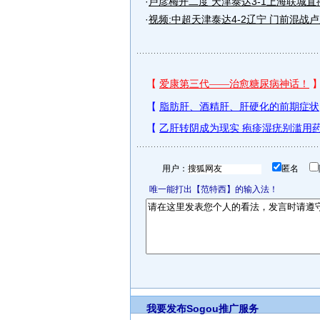
·
卢彦梅开二度 天津泰达3-1上海联城直
·
视频:中超天津泰达4-2辽宁 门前混战
用户：
匿名
唯一能打出【范特西】的输入法！
我要发布
Sogou推广服务