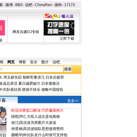
客
-
微博
-
BBS
-
说吧
-
ChinaRen
-
搜狗
-
17173
网友自建DJ专辑
立即下载
版
闻
网页
博客
音乐
图片
说吧
长
邓玉娇失踪
朝鲜军事演习
日本兵赎罪
改温总讲话
夏日减肥秘方
日本瘦脸法
中共卧底结局
慈禧不快乐
侵略中国报告
更多>>
·
欧冠决赛盘口解读 巴萨赢面稍大
·
段暄
|
拜仁大投入这次是动真格
·
徐江
|
高洪波另类图片大派送
·
孙贤禄
|
高洪波组队思想值得赞同
·
颜晓华
|
科比队友什么时候可支持他
可归