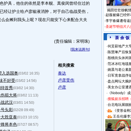
护具，他住的依然是李本舰、蒿俊闵曾经住过的
揭田壮壮徐帆
已经让护士给卢彦输液消肿，对于自己临战受伤，
·
赵薇被爆已经怀
怎么会摊到我头上呢？现在只能安下心来配合大夫
·
李宇春爆遭母逼
·
圣诞节明信片八
茶 余 饭
(责任编辑：宋明珠)
·
何炅获地产大亨
[
我来说两句
]
·
陈慧琳产后恢复
·
殷桃街头休闲装
·
范冰冰红地毯
相关搜索
·
姚晨与老公素
望入选国奥
泰达
(03/02 16:35)
·
日军竟拿战俘
卢彦受伤
味不好受
(03/02 14:56)
·
盘点网坛大腕
卢彦
·
美女办公室遭
期待首秀
(03/02 14:30)
·
《Nobody》
先伤损大将
(03/02 11:13)
·
搜狐娱乐招聘
迎战武汉
(03/01 14:50)
·
台北电玩展靓丽S
得号头彩
(02/28 09:49)
·
《变形金刚
·
王岳伦爆李
身大胜亚泰
(01/23 10:15)
看锋将本色
(07/27 08:57)