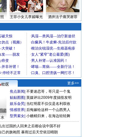
密照
王菲小女儿李嫣曝光
酒井法子痛哭谢罪
更多>>
焦点新闻
|
不要迷恋哥，哥只是一个鬼
贴贴图图
|
英媒评出2009年度搞怪发明
娱乐旮旯
|
当红明星不仅仅是名利双收
情感世界
|
后悔嫁给这样一个山西男人
型男索女
|
小糖精归来，在海边轻轻舞
口水
么出过国的人回来之后都会说中国不好
自己的旗袍照
暴雨过后天空依旧晴朗