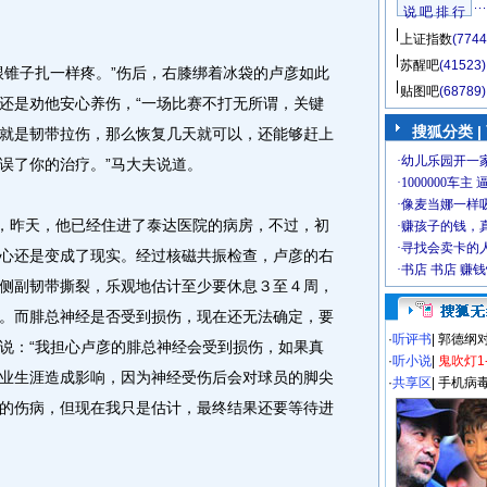
说 吧 排 行
上证指数
(7744
苏醒吧
(41523)
锥子扎一样疼。”伤后，右膝绑着冰袋的卢彦如此
贴图吧
(68789)
还是劝他安心养伤，“一场比赛不打无所谓，关键
搜狐分类
|
就是韧带拉伤，那么恢复几天就可以，还能够赶上
误了你的治疗。”马大夫说道。
，昨天，他已经住进了泰达医院的病房，不过，初
心还是变成了现实。经过核磁共振检查，卢彦的右
侧副韧带撕裂，乐观地估计至少要休息３至４周，
。而腓总神经是否受到损伤，现在还无法确定，要
·
听评书
|
郭德纲
说：“我担心卢彦的腓总神经会受到损伤，如果真
·
听小说
|
鬼吹灯1
业生涯造成影响，因为神经受伤后会对球员的脚尖
·
共享区
|
手机病
的伤病，但现在我只是估计，最终结果还要等待进