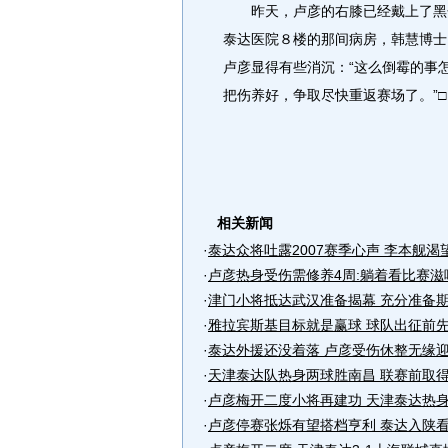
昨天，卢彦的右膝已经戴上了黑色
泰达医院８楼的那间病房，韩慧博士
卢彦显得有些消沉：“这么倒霉的事
把伤养好，争取尽快重返赛场了。”□
相关新闻
·
泰达众将吐露2007赛季心声 李本舰渴
·
卢彦热身受伤需修养4周:躺着看比赛滋
·
津门小将抵达武汉准备揭幕 充分准备
·
雅拉宾斯基目标就是赢球 球队出征前
·
泰达外援还没着落 卢彦受伤休整无缘
·
天津泰达队热身两球胜南昌 联赛前取
·
卢彦梅开二度小将再建功 天津泰达热
·
卢彦停赛张烁有望搭档亨利 泰达入陕