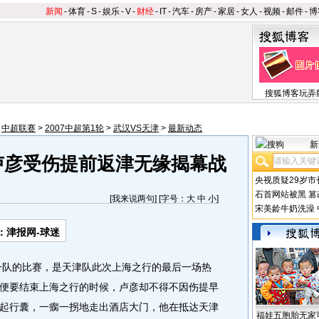
新闻
-
体育
-
S
-
娱乐
-
V
-
财经
-
IT
-
汽车
-
房产
-
家居
-
女人
-
视频
-
邮件
-
博
搜狐博客玩弄
>
中超联赛
>
2007中超第1轮
>
武汉VS天津
>
最新动态
新
卢彦受伤提前返津无缘揭幕战
央视质疑29岁市
石首网站被黑
篡
[
我来说两句
] [字号：
大
中
小
]
宋美龄牛奶洗澡
：津报网-球迷
队的比赛，是天津队此次上海之行的最后一场热
便要结束上海之行的时候，卢彦却不得不因伤提早
起行囊，一瘸一拐地走出酒店大门，他在抵达天津
福娃五胞胎无家