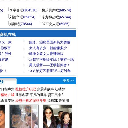
5)
李宇春吧
(104510)
快乐男声吧
(68574)
刘德华吧
(69854)
东方神起吧
(65744)
婚姻吧
(78544)
37℃女人吧
(6985)
商机在线
更多>>
对口相声集
杜拉拉升职记
张震讲故事
红楼梦
-精绝古城
世界名著
平凡的世界
货币战争2
毒杀毒专家
经典手机游游格斗集
福彩3D走势图