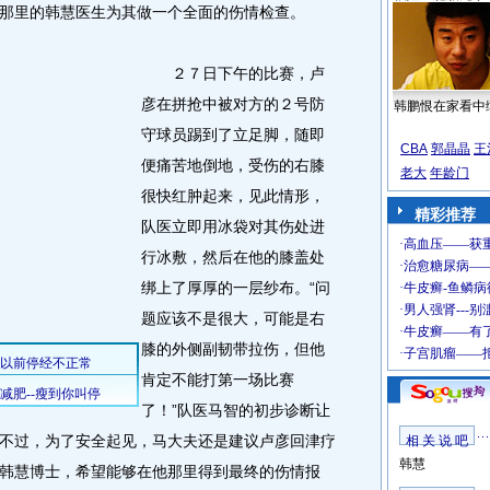
那里的韩慧医生为其做一个全面的伤情检查。
２７日下午的比赛，卢
彦在拼抢中被对方的２号防
韩鹏恨在家看中
守球员踢到了立足脚，随即
CBA
郭晶晶
王
便痛苦地倒地，受伤的右膝
老大
年龄门
很快红肿起来，见此情形，
精彩推荐
队医立即用冰袋对其伤处进
行冰敷，然后在他的膝盖处
绑上了厚厚的一层纱布。“问
题应该不是很大，可能是右
膝的外侧副韧带拉伤，但他
肯定不能打第一场比赛
了！”队医马智的初步诊断让
不过，为了安全起见，马大夫还是建议卢彦回津疗
相 关 说 吧
韩慧
韩慧博士，希望能够在他那里得到最终的伤情报