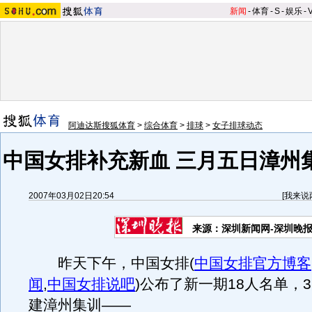
新闻
-
体育
-
S
-
娱乐
-
阿迪达斯搜狐体育
>
综合体育
>
排球
>
女子排球动态
中国女排补充新血 三月五日漳州
2007年03月02日20:54
[
我来说
来源：深圳新闻网-深圳晚
昨天下午，中国女排
(
中国女排官方博客
闻
,
中国女排说吧
)
公布了新一期18人名单，
建漳州集训——