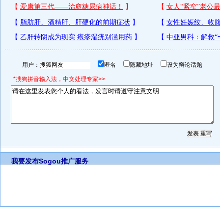
用户：
匿名
隐藏地址
设为辩论话题
*搜狗拼音输入法，中文处理专家>>
我要发布
Sogou推广服务