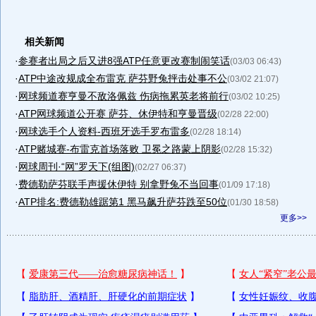
相关新闻
·
参赛者出局之后又进8强ATP任意更改赛制闹笑话
(03/03 06:43)
·
ATP中途改规成全布雷克 萨芬野兔抨击处事不公
(03/02 21:07)
·
网球频道赛亨曼不敌洛佩兹 伤病拖累英老将前行
(03/02 10:25)
·
ATP网球频道公开赛 萨芬、休伊特和亨曼晋级
(02/28 22:00)
·
网球选手个人资料-西班牙选手罗布雷多
(02/28 18:14)
·
ATP赌城赛-布雷克首场落败 卫冕之路蒙上阴影
(02/28 15:32)
·
网球周刊·“网”罗天下(组图)
(02/27 06:37)
·
费德勒萨芬联手声援休伊特 别拿野兔不当回事
(01/09 17:18)
·
ATP排名:费德勒雄踞第1 黑马飙升萨芬跌至50位
(01/30 18:58)
更多>>