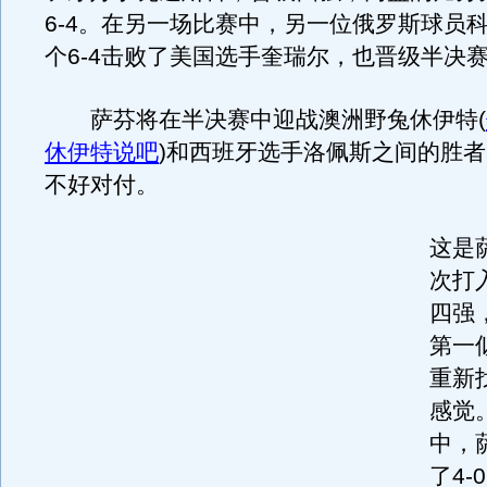
6-4。在另一场比赛中，另一位俄罗斯球员
个6-4击败了美国选手奎瑞尔，也晋级半决
萨芬将在半决赛中迎战澳洲野兔休伊特
(
休伊特说吧
)
和西班牙选手洛佩斯之间的胜者
不好对付。
这是
次打
四强
第一
重新
感觉
中，
了4-