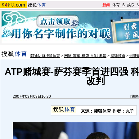
新闻
-
体育
-
S
-
娱乐
-
阿迪达斯搜狐体育
>
网球-赛车-棋牌-足彩-奥运
>
网球频道
>
最新
ATP赌城赛-萨芬赛季首进四强 
改判
2007年03月03日10:30
[
我来
来源：搜狐体育 作者：丸子