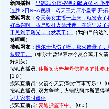
新闻播报
：
里德21分博格特贡献两双 雄鹿
连胜
2日NBA视频：诺天王力压小皇帝 开
搜狐网友：
今天美女主播一上来，就发表了
好高兴啊，我是铁杆火箭球迷，在这里发了
于见到了曙光，（发表了）
（我的目的达到
笑呵呵）
搜狐网友：
维尔士也伤了呀，那火箭悬了，
救赎了。
（维尔士曾经表示今夏会离开火箭
好刺头）
搜狐直播员:
休斯顿火箭与丹佛掘金的比赛
[0:0 ]
搜狐直播员: 火箭今天要痛饮“百事可乐”！ [0:0
搜狐直播员: 双方争球，火箭队阿尔斯通得球。 
迎大家实时点评
搜狐直播员:
麦迪投篮不中。
[0:0 ]