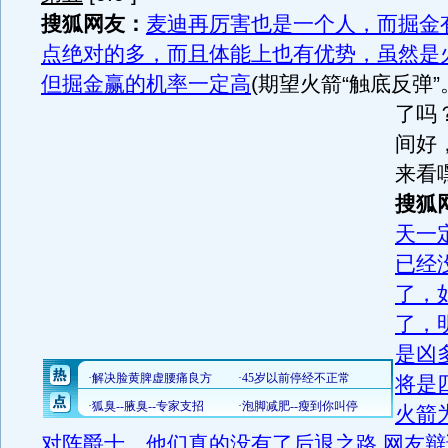
搜狐网友：
麦迪再厉害也是一个人，而掘金
点绝对的多，而且体能上也有优势，虽然是
但掘金赢的机率一定高
(期望火箭“触底反弹”
了吗
间好
来看
搜狐
天一
已经
了，
了，
是凶
将是
火箭
对阵爵士，他们真的没有了后退之路
网友辩