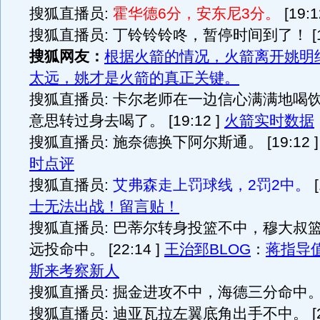
搜狐直播员:
霍华德6分，安东尼3分。
[19:1
搜狐直播员: 丁铃铃铃咚，暂停时间到了！ [19:
搜狐网友：
根据火箭的情况，火箭离开姚明
太远，姚才是火箭的真正关键。
搜狐直播员: 卡尔老师在一边信心满满地喝
意思转过身去喝了。 [19:12 ]
火箭实时数据
搜狐直播员: 施奈德换下阿尔斯通。 [19:12 
时点评
搜狐直播员:
艾弗森走上罚球线，2罚2中。
[
士无法出战！留言贴！
搜狐直播员: 巴蒂尔转身投篮不中，穆大叔
远投命中。 [22:14 ]
王治郅BLOG
：
蒋指导
斯来考察新人
搜狐直播员: 掘金进攻不中，海德三分命中。 [2
搜狐直播员: 迪亚瓦拉左翼底角出手不中。 [25: