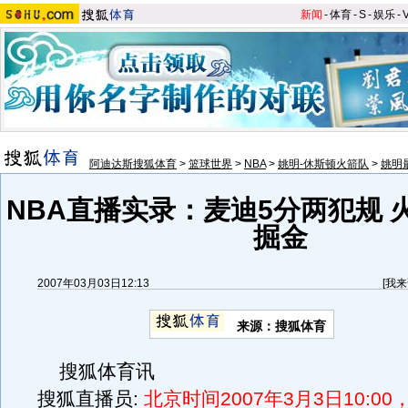
新闻
-
体育
-
S
-
娱乐
-
阿迪达斯搜狐体育
>
篮球世界
>
NBA
>
姚明-休斯顿火箭队
>
姚明
NBA直播实录：麦迪5分两犯规 
掘金
2007年03月03日12:13
[
我来
来源：搜狐体育
搜狐体育讯
搜狐直播员:
北京时间2007年3月3日10:0