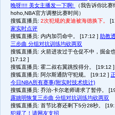
晚呀!!!! 美女主播发一下啊!
（我告诉你比赛
hoho,NBA官方调整比赛时间）
搜狐直播员:
2次犯规的麦迪被海德换下。
[1
家实时点评
搜狐直播员: 内内加罚命中。 [17:12 ]
助教
三步曲 分组对抗训练均砍两双
搜狐直播员: 火箭进攻过于仓促不中，掘金
[17:12 ]
搜狐直播员: 霍二叔右翼跳投得分。 [19:12 ]
搜狐直播员: 阿尔斯通防守犯规。 [19:12 ]
今日NBA所有赛事(附实时技术统计)
搜狐直播员: 乔治-卡尔老师请求了暂停。 [19:
露姚明恢复三步曲 分组对抗训练均砍两双
搜狐直播员: 首节比赛还剩下5分28秒。 [19:1
犯规了！请网友支招