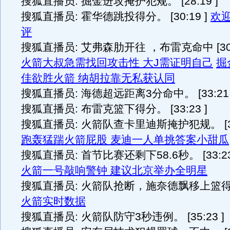
搜狐直播员: 掘金进攻掩护犯规。 [28:19 ]
搜狐直播员: 霍华德跳投得分。 [30:19 ]
欢
评
搜狐直播员: 艾弗森肋开往 ，布雷克命中 [30:
火箭大叔急需找回攻击性 大J需证明自己
掘
佳欲胜火箭 纳胡拉靠无私获认同
搜狐直播员: 海德超远距离3分命中。 [33:21 
搜狐直播员: 布雷克篮下得分。 [33:23 ]
搜狐直播员: 火箭队查卡里迪斯掩护犯规。 [33
跑轰猛踹火箭屁股 麦迪一人单挑答案小甜瓜
搜狐直播员: 首节比赛还剩下58.6秒。 [33:23
火箭一号敲响警钟 建议北京举办全明星
搜狐直播员: 火箭队抢断，施奈德飘移上篮得分。 
火箭实时数据
搜狐直播员: 火箭队防守3秒违例。 [35:23 ]