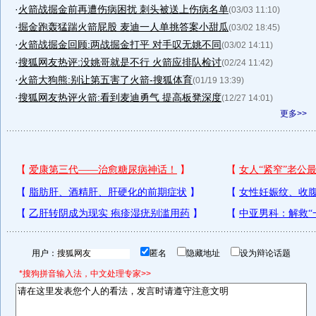
·
火箭战掘金前再遭伤病困扰 刺头被送上伤病名单
(03/03 11:10)
·
掘金跑轰猛踹火箭屁股 麦迪一人单挑答案小甜瓜
(03/02 18:45)
·
火箭战掘金回顾:两战掘金打平 对手叹无姚不同
(03/02 14:11)
·
搜狐网友热评:没姚哥就是不行 火箭应排队检讨
(02/24 11:42)
·
火箭大狗熊:别让第五害了火箭-搜狐体育
(01/19 13:39)
·
搜狐网友热评火箭:看到麦迪勇气 提高板凳深度
(12/27 14:01)
更多>>
用户：
匿名
隐藏地址
设为辩论话题
*搜狗拼音输入法，中文处理专家>>