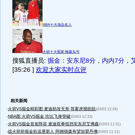
NBA十大场边名人
火箭十大冤家:梅森头号
搜狐直播员:
掘金：安东尼8分，内内7分，
[35:26 ]
欢迎大家实时点评
相关新闻
·
火箭VS掘金精彩图:麦迪助攻无形 答案虎视眈眈
(03/03 12:39)
·
NBA图:火箭VS掘金 坎比飞身突破
(03/03 12:33)
·
火箭VS掘金首发阵容 麦迪双拳抵挡安东尼艾弗森
(03/03 11:31)
·
战火箭前掘金欲追逐新人 阿姆德森有望加盟丹佛
(03/03 11:11)