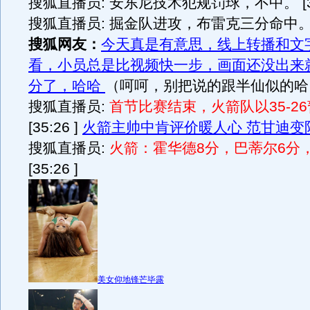
搜狐直播员: 安东尼技术犯规罚球，不中。 [35:
搜狐直播员: 掘金队进攻，布雷克三分命中。 [3
搜狐网友：
今天真是有意思，线上转播和文
看，小员总是比视频快一步，画面还没出来
分了，哈哈
（呵呵，别把说的跟半仙似的哈
搜狐直播员:
首节比赛结束，火箭队以35-2
[35:26 ]
火箭主帅中肯评价暖人心 范甘迪变
搜狐直播员:
火箭：霍华德8分，巴蒂尔6分
[35:26 ]
美女仰地锋芒毕露