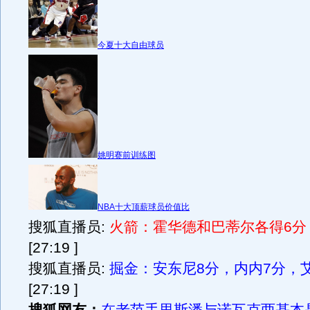
今夏十大自由球员
姚明赛前训练图
NBA十大顶薪球员价值比
搜狐直播员:
火箭：霍华德和巴蒂尔各得6分
[27:19 ]
搜狐直播员:
掘金：安东尼8分，内内7分，
[27:19 ]