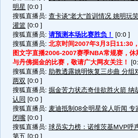
明星
[0:0 ]
搜狐直播员:
查卡谈"老大"首训情况 姚明玩
灌篮
[0:0 ]
搜狐直播员:
请预测本场比赛胜负！
[0:0 ]
搜狐直播员:
北京时间2007年3月3日11:3
图文字直播2006-2007赛季NBA常规赛，
与丹佛掘金的比赛，敬请广大网友关注！
[0:
搜狐直播员:
助教透露姚明恢复三步曲 分组
两双
[0:0 ]
搜狐直播员:
掘金苦力状态奇佳欲胜火箭 纳
认同
[0:0 ]
搜狐直播员:
麦迪抵制08全明星耸人听闻 
闭嘴
[0:0 ]
搜狐直播员:
球员实力榜：诺维茨基MVP呼
第五
[0:0 ]