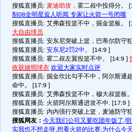
搜狐直播员:
麦迪助攻，
霍二叔中投得分。
[
制08全明星耸人听闻 专家让火箭一号闭嘴
搜狐直播员: 艾弗森投篮不中，掘金篮板。 [14
大自由球员
搜狐直播员: 安东尼突破上篮，巴蒂尔防守犯规。 
搜狐直播员:
安东尼2罚2中。
[14:9 ]
搜狐直播员: 霍二叔左翼投篮不中。 [14:9 ]
收获姚明球衣
欢迎大家实时点评
搜狐直播员: 掘金坎比勾手不中，阿尔斯通
命中。 [17:9 ]
搜狐直播员: 艾弗森投篮不中，穆大叔篮板。 [1
搜狐直播员: 火箭阿尔斯通进攻不中. [17:9 ]
搜狐直播员: 内内强行突破上篮，麦迪防守犯规。 
搜狐网友：
今天我们公司又要吃团年饭了,明
实我也不想走呀,想看火箭的比赛,为什么今