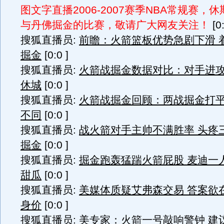
图文字直播2006-2007赛季NBA常规赛，
与丹佛掘金的比赛，敬请广大网友关注！
[0:
搜狐直播员:
前瞻：火箭篮板优势急剧下滑 
掘金
[0:0 ]
搜狐直播员:
火箭战掘金数据对比：对手进
休城
[0:0 ]
搜狐直播员:
火箭战掘金回顾：两战掘金打平
不同
[0:0 ]
搜狐直播员:
战火箭对手主帅不满胜率 头疼
掘金
[0:0 ]
搜狐直播员:
掘金跑轰猛踹火箭屁股 麦迪一
甜瓜
[0:0 ]
搜狐直播员:
美媒体质疑艾弗森交易 答案欲
身价
[0:0 ]
搜狐直播员:
美专家：火箭一号敲响警钟 建