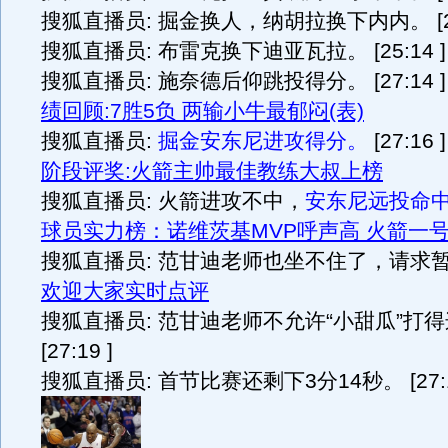
搜狐直播员: 掘金换人，纳胡拉换下内内。 [25:
搜狐直播员: 布雷克换下迪亚瓦拉。 [25:14 ]
搜狐直播员: 施奈德后仰跳投得分。 [27:14 
绩回顾:7胜5负 两输小牛最郁闷(表)
搜狐直播员:
掘金安东尼进攻得分。
[27:16 
阶段评奖:火箭主帅最佳教练大叔上榜
搜狐直播员:
火箭进攻不中，
安东尼远投命
球员实力榜：诺维茨基MVP呼声高 火箭一
搜狐直播员: 范甘迪老师也坐不住了，请求暂停。 
欢迎大家实时点评
搜狐直播员: 范甘迪老师不允许“小甜瓜”打
[27:19 ]
搜狐直播员: 首节比赛还剩下3分14秒。 [27:1