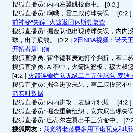
搜狐直播员: 内内左翼跳投命中。 [0:2 ]
搜狐直播员: 啊哦，霍二叔传球失误。 [0:2 
前神秘“失踪” 火速返回休斯顿复查
搜狐直播员: 掘金队也出现传球失误，内内
球，出了底线。 [0:2 ]
2日NBA视频：诺天
开拓者屠山猫
搜狐直播员: 霍华德和麦迪打个挡拆，霍二叔得分
搜狐直播员: AI不中，火箭队篮板，穆大叔
[4:2 ]
火箭连输烂队无缘二月五佳球队 麦迪
搜狐直播员: 掘金进攻未果，霍二叔投篮不中。 
箭实时数据
搜狐直播员: 内内进攻，麦迪守犯规。 [4:2 ]
搜狐直播员: 掘金重新组织，安东尼出现失误。 [
搜狐直播员: 巴蒂尔左翼出手三分命中。 [7:2 
搜狐网友：
我觉得老范要多用下诺瓦克和斯