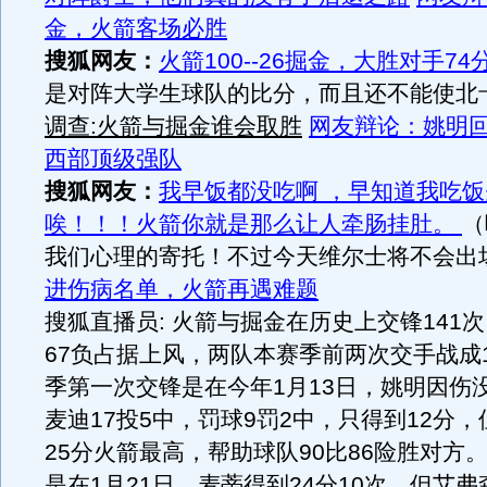
金，火箭客场必胜
搜狐网友：
火箭100--26掘金，大胜对手74
是对阵大学生球队的比分，而且还不能使北
调查:火箭与掘金谁会取胜
网友辩论：姚明回
西部顶级强队
搜狐网友：
我早饭都没吃啊 ，早知道我吃饭
唉！！！火箭你就是那么让人牵肠挂肚。
（
我们心理的寄托！不过今天维尔士将不会出
进伤病名单，火箭再遇难题
搜狐直播员: 火箭与掘金在历史上交锋141次
67负占据上风，两队本赛季前两次交手战成
季第一次交锋是在今年1月13日，姚明因伤
麦迪17投5中，罚球9罚2中，只得到12分
25分火箭最高，帮助球队90比86险胜对方
是在1月21日，麦蒂得到24分10次，但艾弗