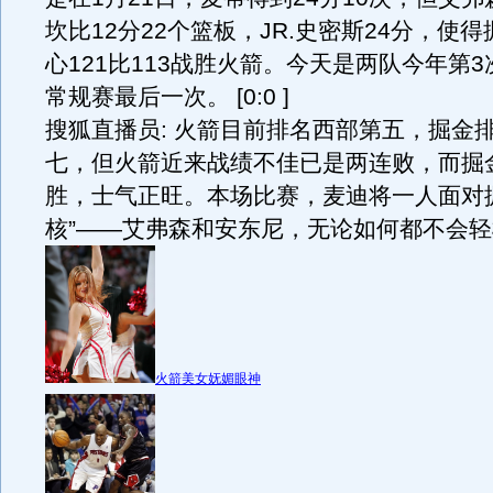
坎比12分22个篮板，JR.史密斯24分，使
心121比113战胜火箭。今天是两队今年第
常规赛最后一次。 [0:0 ]
搜狐直播员: 火箭目前排名西部第五，掘金
七，但火箭近来战绩不佳已是两连败，而掘
胜，士气正旺。本场比赛，麦迪将一人面对
核”——艾弗森和安东尼，无论如何都不会轻松！ 
火箭美女妩媚眼神