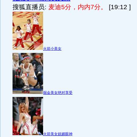
搜狐直播员:
麦迪5分，内内7分。
[19:12 ]
火箭小美女
掘金美女绝对享受
火箭美女妩媚眼神