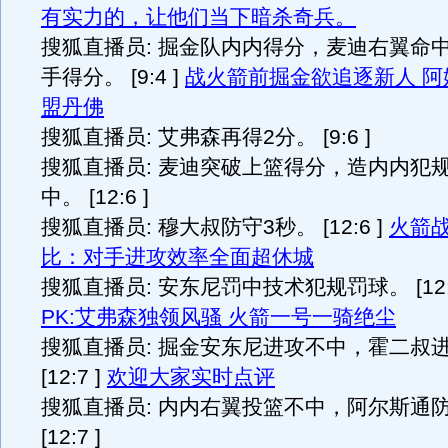
有实力的，让他们当下暗杀奇兵。
搜狐直播员: 掘金队内内得分，麦迪右翼命
手得分。 [9:4 ]
战火箭前掘金欲追逐新人 阿
盟丹佛
搜狐直播员: 艾弗森再得2分。 [9:6 ]
搜狐直播员: 麦迪突破上篮得分，造内内犯
中。 [12:6 ]
搜狐直播员: 穆大叔防守3秒。 [12:6 ]
火箭
比：对手进攻效率全面超休城
搜狐直播员: 安东尼罚中技术犯规罚球。 [12:
PK:艾弗森独领风骚 火箭一号一骑绝尘
搜狐直播员: 掘金安东尼进攻不中，霍二叔
[12:7 ]
欢迎大家实时点评
搜狐直播员: 内内右翼投篮不中，阿尔斯通
[12:7 ]