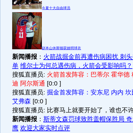
今夏十大自由球员
赵本山休斯顿获姚明球衣
新闻播报
：
火箭战掘金前再遭伤病困扰 刺
单
维尔士为何总遇伤病，火箭会受影响吗？
搜狐直播员:
火箭首发阵容：巴蒂尔 霍华德 
迪 阿尔斯通
[0:0 ]
搜狐直播员:
掘金首发阵容：安东尼 内内 坎
艾弗森
[0:0 ]
搜狐直播员: 比赛马上就要开始了，谁也不许走:D
新闻播报
：
斯蒂文森罚球致胜盖帽保胜局 奇才
鹰
欢迎大家实时点评