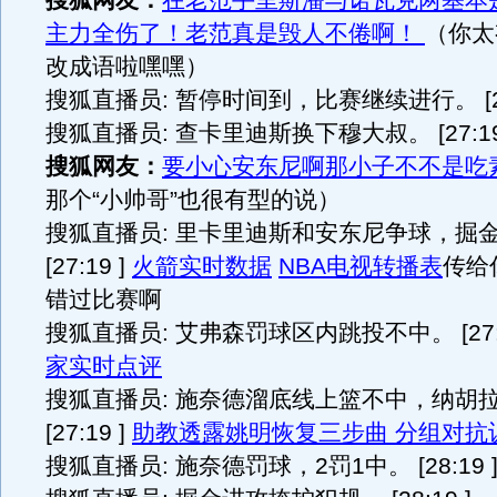
搜狐网友：
在老范手里斯潘与诺瓦克两基本
主力全伤了！老范真是毁人不倦啊！
（你太
改成语啦嘿嘿）
搜狐直播员: 暂停时间到，比赛继续进行。 [27:
搜狐直播员: 查卡里迪斯换下穆大叔。 [27:19
搜狐网友：
要小心安东尼啊那小子不不是吃
那个“小帅哥”也很有型的说）
搜狐直播员: 里卡里迪斯和安东尼争球，掘
[27:19 ]
火箭实时数据
NBA电视转播表
传给
错过比赛啊
搜狐直播员: 艾弗森罚球区内跳投不中。 [27:1
家实时点评
搜狐直播员: 施奈德溜底线上篮不中，纳胡
[27:19 ]
助教透露姚明恢复三步曲 分组对抗
搜狐直播员: 施奈德罚球，2罚1中。 [28:19 