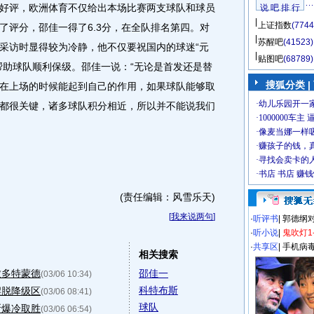
评，欧洲体育不仅给出本场比赛两支球队和球员
说 吧 排 行
上证指数
(7744
了评分，邵佳一得了6.3分，在全队排名第四。对
苏醒吧
(41523)
采访时显得较为冷静，他不仅要祝国内的球迷“元
贴图吧
(68789)
帮助球队顺利保级。邵佳一说：“无论是首发还是替
搜狐分类
|
在上场的时候能起到自己的作用，如果球队能够取
都很关键，诸多球队积分相近，所以并不能说我们
(责任编辑：风雪乐天)
[
我来说两句
]
·
听评书
|
郭德纲
·
听小说
|
鬼吹灯1
·
共享区
|
手机病
相关搜索
败多特蒙德
邵佳一
(03/06 10:34)
科特布斯
摆脱降级区
(03/06 08:41)
球队
斯爆冷取胜
(03/06 06:54)