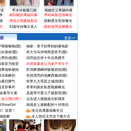
情史
李冰冰被爆已婚
揭秘生父离婚内幕
孕
·
揭刘晓庆离婚内幕
·
李幼斌新恋情曝光
婚
·
周迅王艳婆媳相见
·
陆毅爱女照首曝光
折
·
刘嘉玲自曝正造人
·
陈好新男友被曝光
 后
更多>>
喂猕猴桃(图)
·
独家：章子怡带妈妈看电影
好身材(图)
·
佟大为马伊琍再度牵手(图)
秀性感(图)
·
倪萍赵忠祥十年后再携手
服装皆为租赁
·
刘涛富豪老公为家产求生子
颜乘地铁被拍
·
舒淇醉酒瞬间惨被抓拍(图)
做活体解剖
·
实拍漂亮的地摊西施(组图)
的暴烈脾气
·
世界九大罪恶之城(组图)
遇灵异事件
·
李孝利新欢私密视频曝光
成命案导火索
·
孟庭苇可爱儿子最新照(图)
：加入我们吧！
·
点击进入搜狐娱乐影视库
howGirl
·
游戏史上最般配的十对情侣
2》送票！
·
张元首透露戒毒生活
湘胎教
·
令人惊叹太空步下楼方式