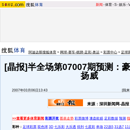
新闻
-
体育
-
S
-
娱乐
-
阿迪达斯搜狐体育
>
网球-赛车-棋牌-足彩-奥运
>
彩票中心
>
足球
[晶报]半全场第07007期预测：
扬威
2007年03月06日13:43
[
我来
来源：深圳新闻网-晶报
>>查看更多体育新闻
彩票开奖
图表走势
彩票微博
澳盘欧赔
足彩数据
预测
彩种：
足球彩票
双色球
3D
七乐彩
大乐透
排列
七星彩
单场
22选5
31选7
11