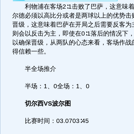
利物浦在客场2∶1击败了巴萨，这意味着
尔德必须以高比分或者是两球以上的优势击
晋级，这意味着巴萨在开局之后需要反客为
则会以反击为主，即使在0∶1落后的情况下
以确保晋级，从两队的心态来看，客场作战
得信赖一些。
半全场推介
半场：1、0全场：1、0
切尔西VS波尔图
比赛时间：03.0703∶45