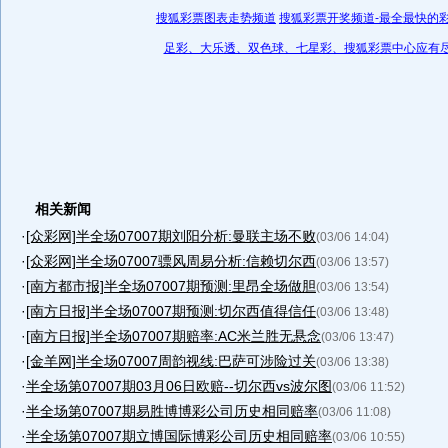
搜狐彩票图表走势频道
搜狐彩票开奖频道-最全最快的
足彩、大乐透、双色球、七星彩、搜狐彩票中心应有
相关新闻
·
[众彩网]半全场07007期刘阳分析:曼联主场不败
(03/06 14:04)
·
[众彩网]半全场07007骠风周易分析:信赖切尔西
(03/06 13:57)
·
[南方都市报]半全场07007期预测:里昂全场做胆
(03/06 13:54)
·
[南方日报]半全场07007期预测:切尔西值得信任
(03/06 13:48)
·
[南方日报]半全场07007期赔率:AC米兰胜无悬念
(03/06 13:47)
·
[金羊网]半全场07007周韵视线:巴萨可涉险过关
(03/06 13:38)
·
半全场第07007期03月06日欧赔--切尔西vs波尔图
(03/06 11:52)
·
半全场第07007期易胜博博彩公司历史相同赔率
(03/06 11:08)
·
半全场第07007期立博国际博彩公司历史相同赔率
(03/06 10:55)