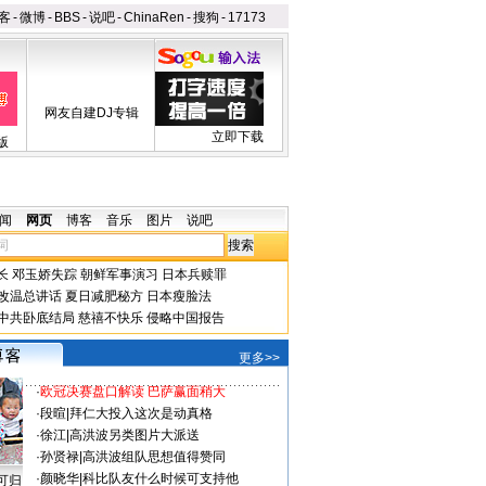
客
-
微博
-
BBS
-
说吧
-
ChinaRen
-
搜狗
-
17173
网友自建DJ专辑
立即下载
版
闻
网页
博客
音乐
图片
说吧
长
邓玉娇失踪
朝鲜军事演习
日本兵赎罪
改温总讲话
夏日减肥秘方
日本瘦脸法
中共卧底结局
慈禧不快乐
侵略中国报告
更多>>
·
欧冠决赛盘口解读 巴萨赢面稍大
·
段暄
|
拜仁大投入这次是动真格
·
徐江
|
高洪波另类图片大派送
·
孙贤禄
|
高洪波组队思想值得赞同
·
颜晓华
|
科比队友什么时候可支持他
可归