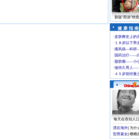
新版“西游”绝
健 康 指 南
每天在吞别人
漂在海外
|
为什
型男索女
|
晒晒