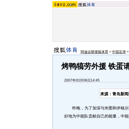
阿迪达斯搜狐体育
>
中国足球
烤鸭犒劳外援 铁蛋
2007年03月06日14:45
来源：青岛新闻
昨晚，为了加深与米图和伊格尔两
好地为中能队贡献自己的能量，中能