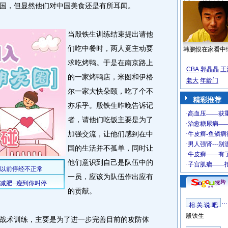
，但显然他们对中国美食还是有所耳闻。
当殷铁生训练结束提出请他
们吃中餐时，两人竟主动要
韩鹏恨在家看中
求吃烤鸭。于是在南京路上
CBA
郭晶晶
王
的一家烤鸭店，米图和伊格
老大
年龄门
尔一家大快朵颐，吃了个不
精彩推荐
亦乐乎。殷铁生昨晚告诉记
者，请他们吃饭主要是为了
加强交流，让他们感到在中
国的生活并不孤单，同时让
他们意识到自己是队伍中的
一员，应该为队伍作出应有
的贡献。
相 关 说 吧
殷铁生
术训练，主要是为了进一步完善目前的攻防体