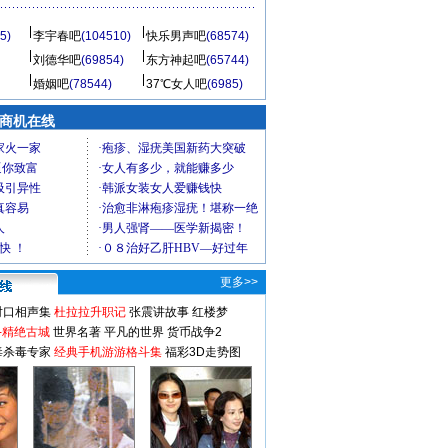
5)
李宇春吧
(104510)
快乐男声吧
(68574)
刘德华吧
(69854)
东方神起吧
(65744)
婚姻吧
(78544)
37℃女人吧
(6985)
商机在线
更多>>
对口相声集
杜拉拉升职记
张震讲故事
红楼梦
-精绝古城
世界名著
平凡的世界
货币战争2
毒杀毒专家
经典手机游游格斗集
福彩3D走势图