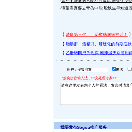
·
青岛中能遭遇六轮不胜尴尬 殷铁生突
·
谭望嵩真要去青岛中能 殷铁生早知道
用户：
匿名
*搜狗拼音输入法，中文处理专家>>
我要发布
Sogou推广服务