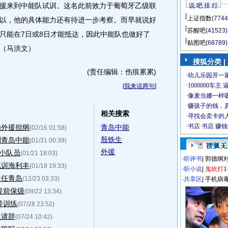
援来到中能队试训。这名此前效力于葡萄牙乙级联
说 吧 排 行
上证指数
(7744
还可以，他的具体能力还有待进一步考察。而早就说好
苏醒吧
(41523)
只能在7日或8日才能抵达，因此中能队也做好了
贴图吧
(68789)
（马洪文）
搜狐分类
|
(责任编辑：伤痕累累)
[
我来说两句
]
相关搜索
由外援担纲
青岛中能
(02/16 01:58)
殷铁生
别青岛中能
(01/31 00:39)
外援
斥小队员
(01/21 18:03)
·
听评书
|
郭德纲
试训海利丰
(01/18 19:33)
·
听小说
|
鬼吹灯1
留任青岛
(12/23 03:33)
·
共享区
|
手机病
提前保级
(09/22 13:34)
导训练
(07/28 23:52)
生请辞
(07/24 10:42)