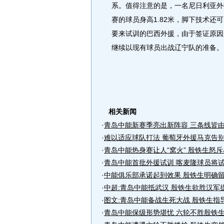
系。值得注意的是，一名尼日利亚外
赛的球员身高1.82米，脚下技术
要来试训的巴西外援，由于签证原因
继续以现有球员出战辽宁队的准备。
相关新闻
·
青岛中能新赛季亮出新阵容 三条线皆
·
难以适应球队打法 葡萄牙外援马克告
·
青岛中能热身赛让人“窝火” 殷铁生怒
·
青岛中能首批外援试训 喀麦隆球员将
·
中能俱乐部承诺起到效果 殷铁生明确
·
中超:青岛中能抵武汉 殷铁生欲胜汉军
·
图文:青岛中能备战生死大战 殷铁生指
·
青岛中能保级形势堪忧 六轮不胜殷铁