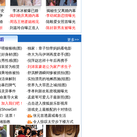
情史
李冰冰被爆已婚
揭秘生父离婚内幕
孕
·
揭刘晓庆离婚内幕
·
李幼斌新恋情曝光
婚
·
周迅王艳婆媳相见
·
陆毅爱女照首曝光
折
·
刘嘉玲自曝正造人
·
陈好新男友被曝光
 后
更多>>
喂猕猴桃(图)
·
独家：章子怡带妈妈看电影
好身材(图)
·
佟大为马伊琍再度牵手(图)
秀性感(图)
·
倪萍赵忠祥十年后再携手
服装皆为租赁
·
刘涛富豪老公为家产求生子
颜乘地铁被拍
·
舒淇醉酒瞬间惨被抓拍(图)
做活体解剖
·
实拍漂亮的地摊西施(组图)
的暴烈脾气
·
世界九大罪恶之城(组图)
遇灵异事件
·
李孝利新欢私密视频曝光
成命案导火索
·
孟庭苇可爱儿子最新照(图)
：加入我们吧！
·
点击进入搜狐娱乐影视库
howGirl
·
游戏史上最般配的十对情侣
2》送票！
·
张元首透露戒毒生活
湘胎教
·
令人惊叹太空步下楼方式