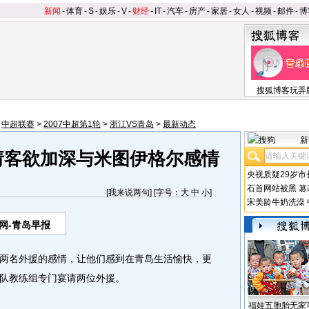
新闻
-
体育
-
S
-
娱乐
-
V
-
财经
-
IT
-
汽车
-
房产
-
家居
-
女人
-
视频
-
邮件
-
博
搜狐博客玩弄
>
中超联赛
>
2007中超第1轮
>
浙江VS青岛
>
最新动态
新
请客欲加深与米图伊格尔感情
央视质疑29岁市
石首网站被黑
篡
[
我来说两句
] [字号：
大
中
小
]
宋美龄牛奶洗澡
网-青岛早报
名外援的感情，让他们感到在青岛生活愉快，更
队教练组专门宴请两位外援。
福娃五胞胎无家