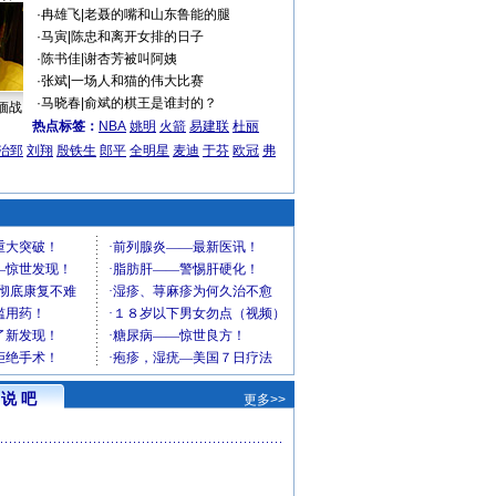
·
冉雄飞
|
老聂的嘴和山东鲁能的腿
·
马寅
|
陈忠和离开女排的日子
·
陈书佳
|
谢杏芳被叫阿姨
·
张斌
|
一场人和猫的伟大比赛
·
马晓春
|
俞斌的棋王是谁封的？
缅战
热点标签：
NBA
姚明
火箭
易建联
杜丽
治郅
刘翔
殷铁生
郎平
全明星
麦迪
于芬
欧冠
弗
说 吧
更多>>