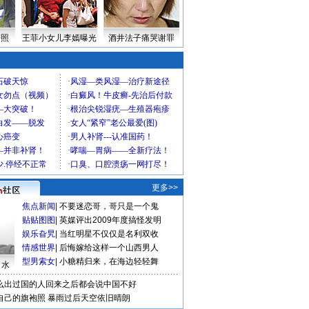
密照
王菲小女儿李嫣曝光
酒井法子痛哭谢罪
更多>>
焦点新闻
|
不要迷恋哥，哥只是一个鬼
贴贴图图
|
英媒评出2009年度搞怪发明
娱乐旮旯
|
当红明星不仅仅是名利双收
情感世界
|
后悔嫁给这样一个山西男人
型男索女
|
小糖精归来，在海边轻轻舞
口水
么出过国的人回来之后都会说中国不好
自己的旗袍照
暴雨过后天空依旧晴朗