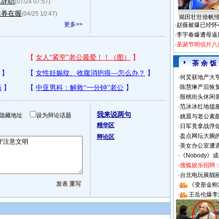
然辞职
(07/24 07:57)
胜券在握
(04/25 10:47)
揭田壮壮徐帆
更多>>
·
赵薇被爆已经怀
·
李宇春爆遭母逼
·
圣诞节明信片八
茶 余 饭
·
何炅获地产大亨
·
陈慧琳产后恢复
·
殷桃街头休闲装
·
范冰冰红地毯
我来说两句
隐藏地址
设为辩论话题
·
姚晨与老公素
精华区
·
日军竟拿战俘
·
盘点网坛大腕
辩论区
·
美女办公室遭
·
《Nobody》
·
搜狐娱乐招聘
·
台北电玩展靓丽S
·
《变形金刚
·
王岳伦爆李