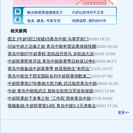
相关新闻
·
图文:[中超]浙江绿城VS青岛中能 马赛罗射门
(03/03 18:13)
·
问诊中超之边缘之旅 青岛中能有望远离保级怪圈
(02/26 20:10)
·
青岛中能07中超赛程:首轮战升班马 末轮战大连
(02/26 13:09)
·
中超联赛即将开战 青岛中能新赛季目标保10争6
(02/26 08:27)
·
青岛中能备战中超新赛季 铁蛋殷铁生“有想法”
(11/21 19:27)
·
青岛中能负于西安国际名列中超联赛倒数第二
(10/23 07:56)
·
中超联赛第27轮鲁能大胜力帆 武汉险胜青岛中能
(09/24 10:15)
·
中超:青岛中能抵武汉 殷铁生欲胜汉军提前保级
(09/22 13:34)
·
中超联赛处于多事之秋 “三停风”席卷青岛中能
(07/18 10:04)
·
视频集锦:中超联赛第14轮 青岛中能3-2天津泰达
(05/21 17:10)
更多>>