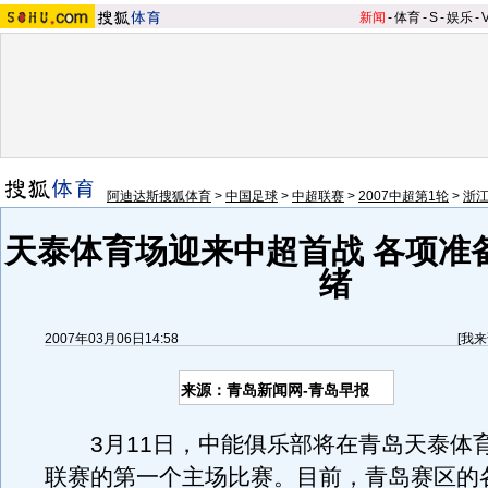
新闻
-
体育
-
S
-
娱乐
-
阿迪达斯搜狐体育
>
中国足球
>
中超联赛
>
2007中超第1轮
>
浙江
天泰体育场迎来中超首战 各项准
绪
2007年03月06日14:58
[
我来
来源：青岛新闻网-青岛早报
3月11日，中能俱乐部将在青岛天泰体
联赛的第一个主场比赛。目前，青岛赛区的