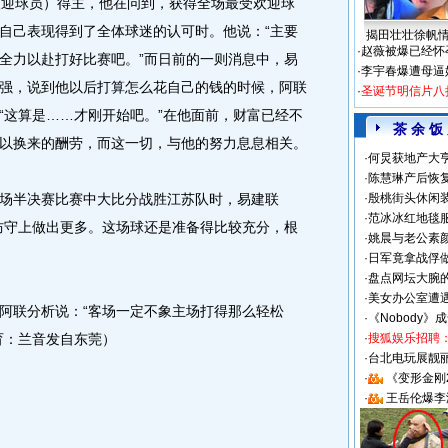
迎球员）得主，他在问到，获得全场最受欢迎球
自己表现得到了全体球迷的认可时。他说：“主要
揭田壮壮徐帆
·
赵薇被爆已经怀
全力以赴打好比赛吧。”而日前的一则消息中，易
·
李宇春爆遭母逼
强，说到他以后打算怎么花自己的钱的时候，阿联
·
圣诞节明信片八
“这算是……才刚开始吧。”在他面前，财富已经不
茶 余 饭
以换来的酬劳，而这一切，与他的努力息息相关。
·
何炅获地产大亨
·
陈慧琳产后恢复
半决赛比赛中大比分战胜江苏队时，易建联
·
殷桃街头休闲装
·
范冰冰红地毯
防守上做出更多。这场球还是准备得比较充分，根
·
姚晨与老公素
·
日军竟拿战俘
·
盘点网坛大腕
·
美女办公室遭
联分析说：“客场一定不象主场打得那么轻松
·
《Nobody》
育：兰音发自东莞）
·
搜狐娱乐招聘
·
台北电玩展靓丽S
·
《变形金刚
·
王岳伦爆李