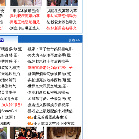
情史
李冰冰被爆已婚
揭秘生父离婚内幕
孕
·
揭刘晓庆离婚内幕
·
李幼斌新恋情曝光
婚
·
周迅王艳婆媳相见
·
陆毅爱女照首曝光
折
·
刘嘉玲自曝正造人
·
陈好新男友被曝光
 后
更多>>
喂猕猴桃(图)
·
独家：章子怡带妈妈看电影
好身材(图)
·
佟大为马伊琍再度牵手(图)
秀性感(图)
·
倪萍赵忠祥十年后再携手
服装皆为租赁
·
刘涛富豪老公为家产求生子
颜乘地铁被拍
·
舒淇醉酒瞬间惨被抓拍(图)
做活体解剖
·
实拍漂亮的地摊西施(组图)
的暴烈脾气
·
世界九大罪恶之城(组图)
遇灵异事件
·
李孝利新欢私密视频曝光
成命案导火索
·
孟庭苇可爱儿子最新照(图)
：加入我们吧！
·
点击进入搜狐娱乐影视库
howGirl
·
游戏史上最般配的十对情侣
2》送票！
·
张元首透露戒毒生活
湘胎教
·
令人惊叹太空步下楼方式