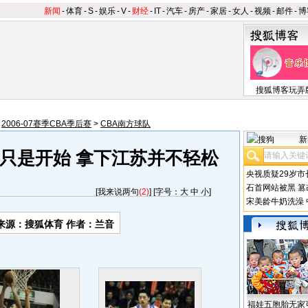
新闻
-
体育
-
S
-
娱乐
-
V
-
财经
-
IT
-
汽车
-
房产
-
家居
-
女人
-
视频
-
邮件
-
博
搜狐博客玩弄
>
2006-07赛季CBA季后赛
>
CBA南方球队
新
只是开始 拿下江苏并不轻松
央视质疑29岁市
石首网站被黑
篡
[
我来说两句
(2)
] [字号：
大
中
小
]
宋美龄牛奶洗澡
来源：搜狐体育 作者：兰音
福娃五胞胎无家