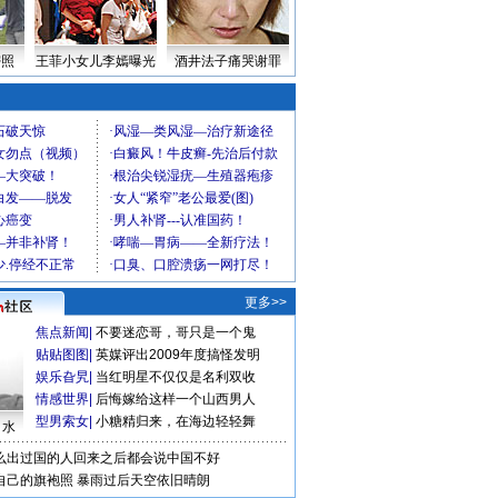
密照
王菲小女儿李嫣曝光
酒井法子痛哭谢罪
更多>>
焦点新闻
|
不要迷恋哥，哥只是一个鬼
贴贴图图
|
英媒评出2009年度搞怪发明
娱乐旮旯
|
当红明星不仅仅是名利双收
情感世界
|
后悔嫁给这样一个山西男人
型男索女
|
小糖精归来，在海边轻轻舞
口水
么出过国的人回来之后都会说中国不好
自己的旗袍照
暴雨过后天空依旧晴朗