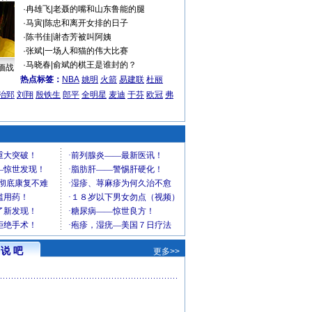
·
冉雄飞
|
老聂的嘴和山东鲁能的腿
·
马寅
|
陈忠和离开女排的日子
·
陈书佳
|
谢杏芳被叫阿姨
·
张斌
|
一场人和猫的伟大比赛
·
马晓春
|
俞斌的棋王是谁封的？
缅战
热点标签：
NBA
姚明
火箭
易建联
杜丽
治郅
刘翔
殷铁生
郎平
全明星
麦迪
于芬
欧冠
弗
说 吧
更多>>