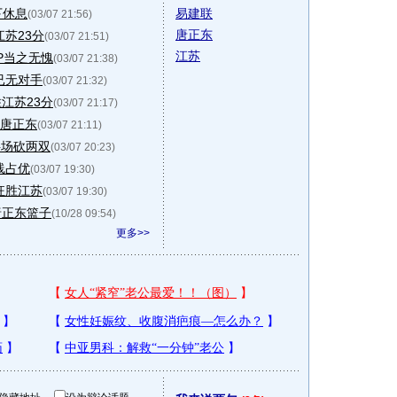
下休息
易建联
(03/07 21:56)
唐正东
苏23分
(03/07 21:51)
江苏
P当之无愧
(03/07 21:38)
已无对手
(03/07 21:32)
江苏23分
(03/07 21:17)
守唐正东
(03/07 21:11)
半场砍两双
(03/07 20:23)
线占优
(03/07 19:30)
狂胜江苏
(03/07 19:30)
唐正东篮子
(10/28 09:54)
更多>>