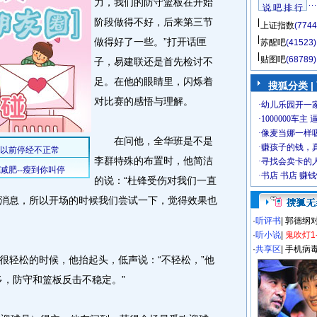
力，我们的防守篮板在开始
说 吧 排 行
阶段做得不好，后来第三节
上证指数
(7744
做得好了一些。”打开话匣
苏醒吧
(41523)
贴图吧
(68789)
子，易建联还是首先检讨不
足。在他的眼睛里，闪烁着
搜狐分类
|
对比赛的感悟与理解。
在问他，全华班是不是
李群特殊的布置时，他简洁
的说：“杜锋受伤对我们一直
消息，所以开场的时候我们尝试一下，觉得效果也
·
听评书
|
郭德纲
·
听小说
|
鬼吹灯1
·
共享区
|
手机病
轻松的时候，他抬起头，低声说：“不轻松，”他
多，防守和篮板反击不稳定。”