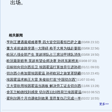
出场。
相关新闻
·
亨利王遭遇最艰难赛季 四大皆空回看拒巴萨之邀
(03/08 23:32)
·
董方卓前途路突遇一大障碍 枪手大将为钱赴曼联
(03/08 22:56)
·
欧冠八强全部产生 英超球队占三席法甲球队消失
(03/08 19:50)
·
欧冠最新赔率:英超有望会师决赛 孙祥东家榜末
(03/08 07:33)
·
目标转向切尔西后卫 埃因霍温打算放弃引进孙祥
(01/11 09:03)
·
切尔西小将加盟埃因霍温 孙祥欧冠之旅笼罩阴霾
(01/10 23:45)
·
埃因霍温求购王大雷 朱俊欲打造“中国切尔西”
(11/07 03:44)
·
王大雷欲用埃因霍温当跳板 解决劳工证去切尔西
(11/06 13:28)
·
舍瓦兰帕德找到感觉 切尔西1比0胜荷兰埃因霍温
(08/10 06:52)
·
霍利尔两个月功课收到效果 里昂复仇已完成一半
(02/22 10:55)
更多>>