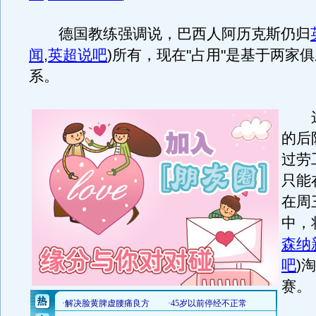
德国教练强调说，巴西人阿历克斯仍归
闻
,
英超说吧
)
所有，现在"占用"是基于两家
系。
这
的后
过劳
只能
在周
中，
森纳
吧
)
淘
赛。