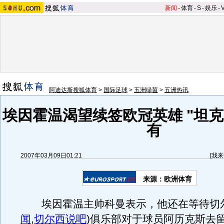
新闻
-
体育
-
S
-
娱乐
-
阿迪达斯搜狐体育
>
国际足球
>
五洲绿茵
>
五洲热讯
埃因霍温渴望续签欧冠英雄 "坦克
有
2007年03月09日01:21
[
我来
来源：欧洲体育
埃因霍温主帅科曼表示，他还在等待切
闻
,
切尔西说吧
)
俱乐部对于球员阿历克斯去