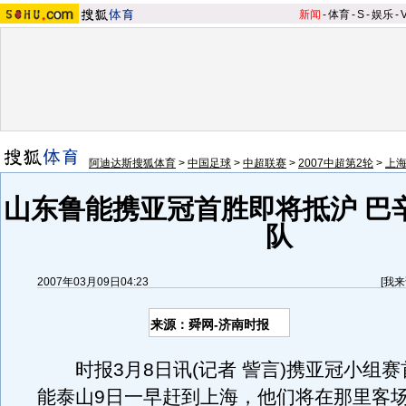
新闻
-
体育
-
S
-
娱乐
-
阿迪达斯搜狐体育
>
中国足球
>
中超联赛
>
2007中超第2轮
>
上海
山东鲁能携亚冠首胜即将抵沪 巴
队
2007年03月09日04:23
[
我来
来源：舜网-济南时报
时报3月8日讯(记者 訾言)携亚冠小组赛
能泰山9日一早赶到上海，他们将在那里客