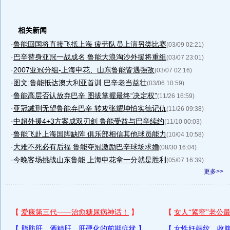
相关新闻
·
鲁能回国将直接飞抵上海 疲劳队员上演另类比赛
(03/09 02:21)
·
巴辛替身亚冠一战成名 鲁能大浪淘沙外援将重组
(03/07 23:01)
·
2007亚冠分组-上海申花、山东鲁能皆遇强敌
(03/07 02:16)
·
图文:鲁能抵达澳大利亚首训 巴辛老当益壮
(03/06 10:59)
·
鲁能高层否认放弃巴辛 图拔掌握最终“决定权”
(11/26 16:59)
·
亚冠减刑无望鲁能弃巴辛 转攻张耀坤怕实德记仇
(11/26 09:38)
·
中超外援4+3方案成双刃剑 鲁能受益与巴辛续约
(11/10 00:03)
·
鲁能飞赴上海国脚缺阵 俱乐部相信其他球员能力
(10/04 10:58)
·
大难不死必有后福 鲁能夺冠激励巴辛球场求婚
(08/30 16:04)
·
今晚客场挑战山东鲁能 上海申花拿一分就是胜利
(05/07 16:39)
更多>>