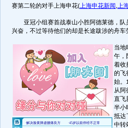
赛第二轮的对手上海申花
(
上海申花新闻
,
上
亚冠小组赛首战泰山小胜阿德莱德，队
兴奋，不过等待他们的却是长途跋涉的舟车
当地
午，
着收
的飞
始。1
从阿
直飞
半小
抵达
中转