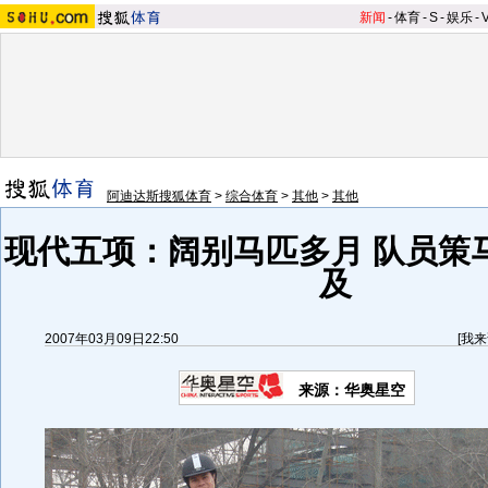
新闻
-
体育
-
S
-
娱乐
-
阿迪达斯搜狐体育
>
综合体育
>
其他
>
其他
现代五项：阔别马匹多月 队员策
及
2007年03月09日22:50
[
我来
来源：华奥星空