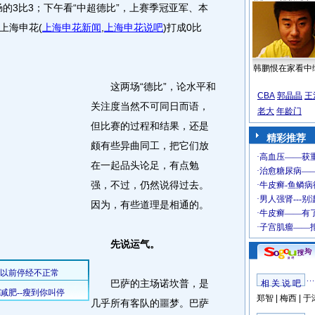
的3比3；下午看“中超德比”，上赛季冠亚军、本
上海申花
(
上海申花新闻
,
上海申花说吧
)
打成0比
韩鹏恨在家看中
这两场“德比”，论水平和
CBA
郭晶晶
王
关注度当然不可同日而语，
老大
年龄门
但比赛的过程和结果，还是
精彩推荐
颇有些异曲同工，把它们放
在一起品头论足，有点勉
强，不过，仍然说得过去。
因为，有些道理是相通的。
先说运气。
巴萨的主场诺坎普，是
相 关 说 吧
郑智
|
梅西
|
于
几乎所有客队的噩梦。巴萨