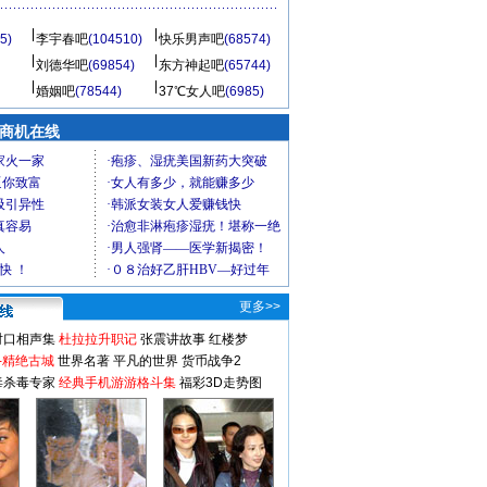
5)
李宇春吧
(104510)
快乐男声吧
(68574)
刘德华吧
(69854)
东方神起吧
(65744)
婚姻吧
(78544)
37℃女人吧
(6985)
商机在线
更多>>
对口相声集
杜拉拉升职记
张震讲故事
红楼梦
-精绝古城
世界名著
平凡的世界
货币战争2
毒杀毒专家
经典手机游游格斗集
福彩3D走势图