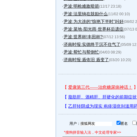
·
尹波:明枪难敌暗箭
(12/17 23:18)
·
尹波:法里纳在鼓励什么
(11/02 00:10)
·
尹波:为大连的“惊艳下半时”叫好
(08/02 
·
尹波:菜地·阳光雨·世界杯后遗症
(07/13 
·
尹波:世界杯!丰田杯?
(07/12 13:56)
·
济南时报:实德终于沉不住气了
(05/09 12
·
尹波:帮忙与帮倒忙
(04/03 08:29)
·
济南时报:盾依旧 盾变了
(03/20 10:20)
用户：
匿名
*搜狗拼音输入法，中文处理专家>>