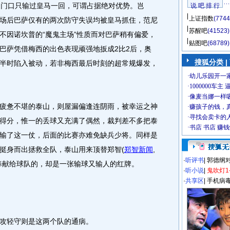
家门口只输过皇马一回，可谓占据绝对优势。岂
说 吧 排 行
上证指数
(7744
场后巴萨仅有的两次防守失误均被皇马抓住，范尼
苏醒吧
(41523)
不因诺坎普的“魔鬼主场”性质而对巴萨稍有偏爱，
贴图吧
(68789)
巴萨凭借梅西的出色表现顽强地扳成2比2后，奥
搜狐分类
|
半时陷入被动，若非梅西最后时刻的超常规爆发，
惫不堪的泰山，则屋漏偏逢连阴雨，被幸运之神
得分，惟一的丢球又充满了偶然，裁判差不多把泰
输了这一仗，后面的比赛亦难免缺兵少将。同样是
挺身而出拯救全队，泰山用来顶替郑智
(
郑智新闻
,
·
听评书
|
郭德纲
奉献给球队的，却是一张输球又输人的红牌。
·
听小说
|
鬼吹灯1
·
共享区
|
手机病
攻轻守则是这两个队的通病。