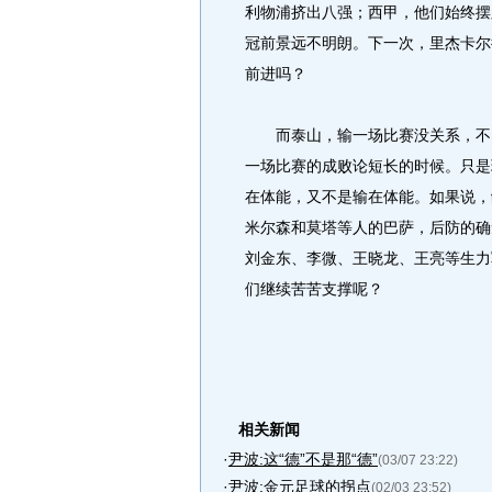
利物浦挤出八强；西甲，他们始终摆
冠前景远不明朗。下一次，里杰卡尔
前进吗？
而泰山，输一场比赛没关系，不当
一场比赛的成败论短长的时候。只是
在体能，又不是输在体能。如果说，
米尔森和莫塔等人的巴萨，后防的确
刘金东、李微、王晓龙、王亮等生力
们继续苦苦支撑呢？
相关新闻
·
尹波:这“德”不是那“德”
(03/07 23:22)
·
尹波:金元足球的拐点
(02/03 23:52)