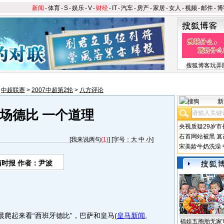
新闻
-
体育
-
S
-
娱乐
-
V
-
财经
-
IT
-
汽车
-
房产
-
家居
-
女人
-
视频
-
邮件
-
博
搜狐博客玩弄
>
中超联赛
>
2007中超第2轮
>
八方评论
新
场德比 一个道理
央视质疑29岁市
石首网站被黑
篡
[
我来说两句
(1)
] [字号：
大
中
小
]
宋美龄牛奶洗澡
南时报 作者：尹波
爬起来看“西班牙德比”，巴萨和皇马
(
皇马新闻
,
福娃五胞胎无家