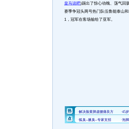
皇马说吧
)
踢出了惊心动魄、荡气回肠
赛季争冠头两号热门队伍鲁能泰山和
1，冠军在客场输给了亚军。