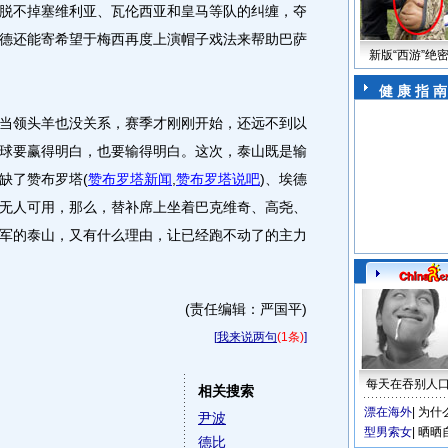
脱不掉塞维利亚、瓦伦西亚和皇马等队的纠缠，夺
德还能寄希望于梅西再度上演帽子戏法来帮助巴萨
新版“西游”绝
健 康 指 南
领头羊也没关系，赛季才刚刚开始，还远不到以
球要赢得明白，也要输得明白。这次，泰山既是输
缺了赞布罗塔
(
赞布罗塔新闻
,
赞布罗塔说吧
)
、埃德
无人可用，那么，替补席上坐着巴克维奇、高尧、
军的泰山，又有什么理由，让已经跑不动了的主力
(责任编辑：严国平)
[
我来说两句
(1条)
]
每天在吞别人
相关搜索
漂在海外
|
为什
尹波
型男索女
|
晒晒
德比