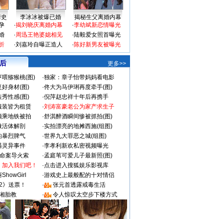
情史
李冰冰被爆已婚
揭秘生父离婚内幕
孕
·
揭刘晓庆离婚内幕
·
李幼斌新恋情曝光
婚
·
周迅王艳婆媳相见
·
陆毅爱女照首曝光
折
·
刘嘉玲自曝正造人
·
陈好新男友被曝光
 后
更多>>
喂猕猴桃(图)
·
独家：章子怡带妈妈看电影
好身材(图)
·
佟大为马伊琍再度牵手(图)
秀性感(图)
·
倪萍赵忠祥十年后再携手
服装皆为租赁
·
刘涛富豪老公为家产求生子
颜乘地铁被拍
·
舒淇醉酒瞬间惨被抓拍(图)
做活体解剖
·
实拍漂亮的地摊西施(组图)
的暴烈脾气
·
世界九大罪恶之城(组图)
遇灵异事件
·
李孝利新欢私密视频曝光
成命案导火索
·
孟庭苇可爱儿子最新照(图)
：加入我们吧！
·
点击进入搜狐娱乐影视库
howGirl
·
游戏史上最般配的十对情侣
2》送票！
·
张元首透露戒毒生活
湘胎教
·
令人惊叹太空步下楼方式