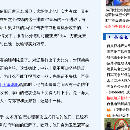
揭田壮壮徐帆
旧只留三名后卫，这场德比他们实力占优，又有
·
赵薇被爆已经怀
在里杰卡尔德的这一排阵??皇马的三个进球，有
·
李宇春爆遭母逼
·
圣诞节明信片八
后卫奥莱格的猛烈冲击攻中或创造机会攻中的。下
的情况下，眼看比分随时可能变成2比4，万般无奈
茶 余 饭
时已晚，没输球实乃万幸。
·
何炅获地产大亨
·
陈慧琳产后恢复
·
殷桃街头休闲装
的胜利掩盖了。对辽足打出了大比分，对阿德莱
·
范冰冰红地毯
正的考验。这场德比，申花非赢不可却坚持防反，
·
姚晨与老公素
·
日军竟拿战俘
。为什么不能守得再稳一些，先保证不失球，再寻
·
盘点网坛大腕
闻
,
于涛说吧
)
起脚时，他与李蕾蕾之间没有一名防守
·
美女办公室遭
收缩，泰山的进攻也马上变得无处下手。是上海人
·
《Nobody》
·
搜狐娱乐招聘
人：有郑智和没郑智，还是不一样。
·
台北电玩展靓丽S
·
《变形金刚
·
王岳伦爆李
“技术流”自恋心理和攻击式打法的他们，已经不
和防守均衡的巴萨了。欧冠，他们身为卫冕冠军被