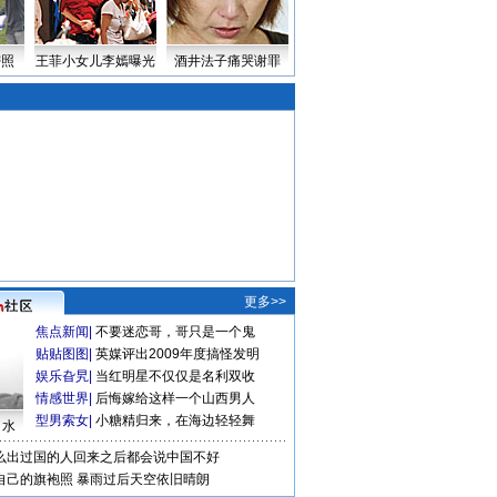
密照
王菲小女儿李嫣曝光
酒井法子痛哭谢罪
更多>>
焦点新闻
|
不要迷恋哥，哥只是一个鬼
贴贴图图
|
英媒评出2009年度搞怪发明
娱乐旮旯
|
当红明星不仅仅是名利双收
情感世界
|
后悔嫁给这样一个山西男人
型男索女
|
小糖精归来，在海边轻轻舞
口水
么出过国的人回来之后都会说中国不好
自己的旗袍照
暴雨过后天空依旧晴朗