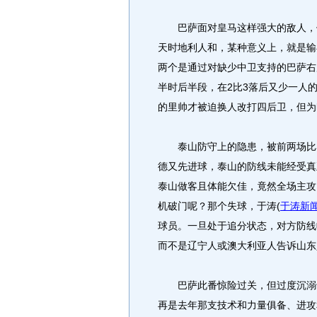
巴萨面对皇马这样强大的敌人，依
天时地利人和，某种意义上，就是输
两个是通过对缺少中卫支持的巴萨右
半时后半段，在2比3落后又少一人
的里帅才被迫换人改打四后卫，但为
泰山防守上的隐患，被前两场比赛
德又先进球，泰山的防线未能经受真
泰山做客且体能欠佳，竟然全场主攻
机破门呢？那个失球，于涛
(
于涛新
球员。一旦处于追分状态，对方防线
而不是辽宁人或澳大利亚人告诉山东
巴萨此番惊险过关，但过度沉溺于
再是去年那支技术和力量俱备、进攻