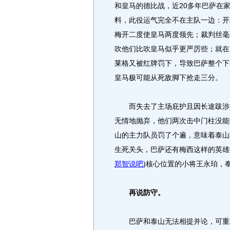
和皇马的德比战，近20多年巴萨在
料，此役运气完全不在主队一边：开
梅开二度使皇马两度领先；裁判丝毫
吹他们比吹皇马似乎更严厉些；就在
莱格又被红牌罚下，导致巴萨整个下
皇马极可能从死敌脚下抢走三分。
而失去了主场庇护且因长途跋涉疲
无情地抛弃，他们两次击中门柱没能
山的主力队员罚了个遍，意味着泰山
生死关头，巴萨还有梅西这样的英雄
郑智说吧
)
核心位置的小将王永珀，
再说防守。
巴萨和泰山无法相提并论，可重