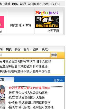
客
-
微博
-
BBS
-
说吧
-
ChinaRen
-
搜狗
-
17173
网友自建DJ专辑
立即下载
版
闻
网页
博客
音乐
图片
说吧
长
邓玉娇失踪
朝鲜军事演习
日本兵赎罪
改温总讲话
夏日减肥秘方
日本瘦脸法
中共卧底结局
慈禧不快乐
侵略中国报告
更多>>
·
欧冠决赛盘口解读 巴萨赢面稍大
·
段暄
|
拜仁大投入这次是动真格
·
徐江
|
高洪波另类图片大派送
·
孙贤禄
|
高洪波组队思想值得赞同
·
颜晓华
|
科比队友什么时候可支持他
可归