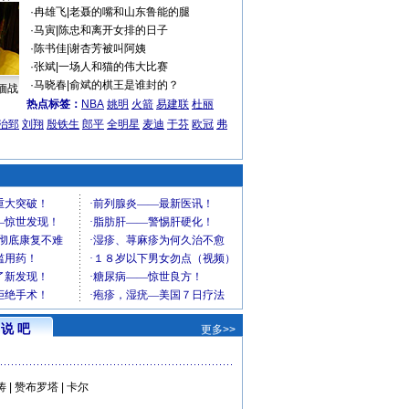
·
冉雄飞
|
老聂的嘴和山东鲁能的腿
·
马寅
|
陈忠和离开女排的日子
·
陈书佳
|
谢杏芳被叫阿姨
·
张斌
|
一场人和猫的伟大比赛
·
马晓春
|
俞斌的棋王是谁封的？
缅战
热点标签：
NBA
姚明
火箭
易建联
杜丽
治郅
刘翔
殷铁生
郎平
全明星
麦迪
于芬
欧冠
弗
说 吧
更多>>
涛
|
赞布罗塔
|
卡尔