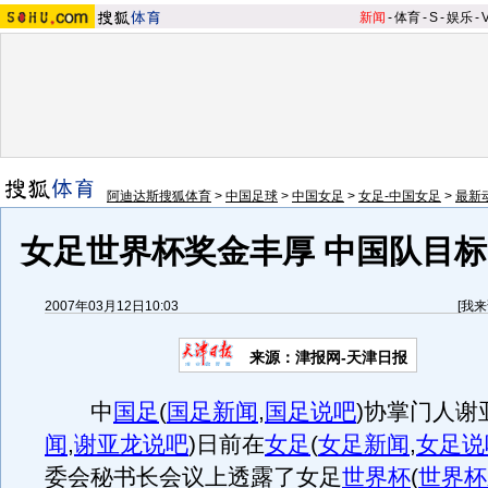
新闻
-
体育
-
S
-
娱乐
-
阿迪达斯搜狐体育
>
中国足球
>
中国女足
>
女足-中国女足
>
最新
女足世界杯奖金丰厚 中国队目标
2007年03月12日10:03
[
我来
来源：津报网-天津日报
中
国足
(
国足新闻
,
国足说吧
)
协掌门人谢
闻
,
谢亚龙说吧
)
日前在
女足
(
女足新闻
,
女足说
委会秘书长会议上透露了女足
世界杯
(
世界杯