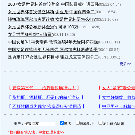
·
2007女足世界杯首次设奖金 中国队目标打进四强
(03/12 04:54)
·
女足世界杯首次设立奖项 谢亚龙:中国保四争二
(03/11 16:54)
·
铿锵玫瑰阿尔加夫两连败 女足世界杯要怎么打?
(03/11 16:03)
·
女足世界杯公布新奖金冠军可拿100万
(03/11 14:28)
·
女足世界杯杜绝“人情票”
(03/11 13:50)
·
中国女足0-1再负瑞典 玫瑰连续4年无缘阿杯四强
(03/11 08:11)
·
中国女足连续四年无缘四强 阿尔加夫杯两战皆墨
(03/11 05:54)
·
足协定好07女足世界杯目标 谢亚龙直言保四争二
(03/11 03:41)
更多>>
用户：
匿名
隐藏地址
设为辩论话题
*搜狗拼音输入法，中文处理专家>>