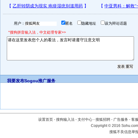
用户：
匿名
隐藏地址
设为辩论话题
*搜狗拼音输入法，中文处理专家>>
我要发布
Sogou推广服务
设置首页
-
搜狗输入法
-
支付中心
-
搜狐招聘
-
广告服务
-
客
Copyright
©
2016 Sohu.com 
搜狐不良信息举