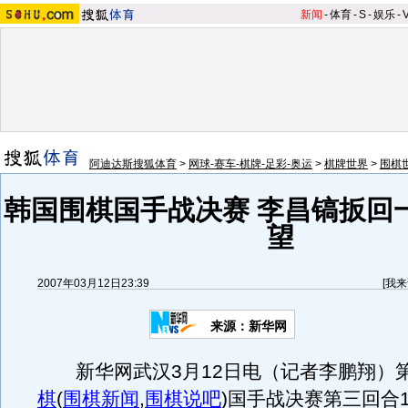
新闻
-
体育
-
S
-
娱乐
-
阿迪达斯搜狐体育
>
网球-赛车-棋牌-足彩-奥运
>
棋牌世界
>
围棋
韩国围棋国手战决赛 李昌镐扳回
望
2007年03月12日23:39
[
我来
来源：新华网
新华网武汉3月12日电（记者李鹏翔）第
棋
(
围棋新闻
,
围棋说吧
)
国手战决赛第三回合