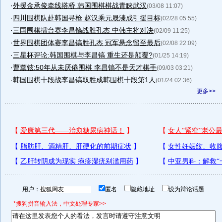
·
外援金承俊牵线搭桥 韩国围棋棋战青睐武汉
(03/08 11:07)
·
四川围棋队赴韩国寻枪 赵汉乘元晟溱成引援目标
(02/28 05:55)
·
三国围棋擂台赛李昌镐战胜孔杰 中韩主将对决
(02/09 11:25)
·
世界围棋团体赛李昌镐胜孔杰 冠军悬念留至最后
(02/08 22:09)
·
三星杯评论:韩国围棋与李昌镐 重生还是颠覆?
(01/25 14:19)
·
曹薰铉:50年从未厌倦围棋 李昌镐不是天才棋手
(09/03 03:21)
·
韩国围棋十段战李昌镐取胜成韩围棋十段第1人
(01/24 02:36)
更多>>
用户：
匿名
隐藏地址
设为辩论话题
*搜狗拼音输入法，中文处理专家>>