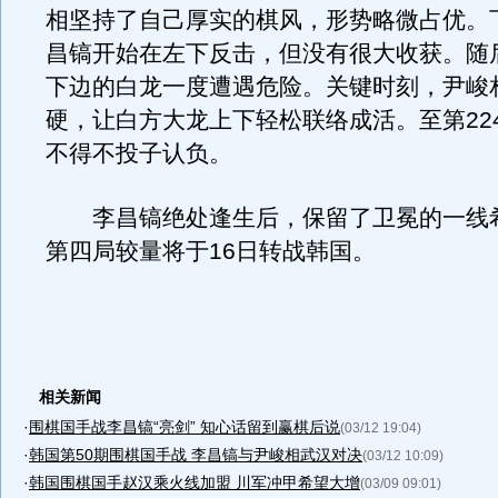
相坚持了自己厚实的棋风，形势略微占优。
昌镐开始在左下反击，但没有很大收获。随
下边的白龙一度遭遇危险。关键时刻，尹峻
硬，让白方大龙上下轻松联络成活。至第22
不得不投子认负。
李昌镐绝处逢生后，保留了卫冕的一线
第四局较量将于16日转战韩国。
相关新闻
·
围棋国手战李昌镐“亮剑” 知心话留到赢棋后说
(03/12 19:04)
·
韩国第50期围棋国手战 李昌镐与尹峻相武汉对决
(03/12 10:09)
·
韩国围棋国手赵汉乘火线加盟 川军冲甲希望大增
(03/09 09:01)