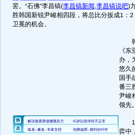
罢。“石佛”李昌镐
(
李昌镐新闻
,
李昌镐说吧
)
胜韩国新锐尹峻相四段，将总比分扳成1：2
卫冕的机会。
韩
《东
办，
悠久
国手
番三
尹峻
领先
12
弈中