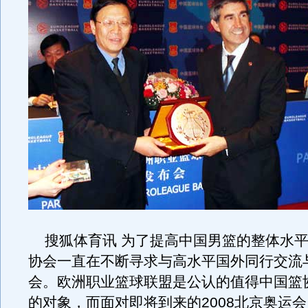
搜狐体育讯 为了提高中国男篮的整体水平
协会一直在不断寻求与高水平国外同行交流
会。欧洲职业篮球联盟是公认的值得中国篮
的对象，而面对即将到来的2008北京奥运