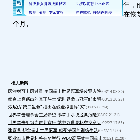
年，
在恢
个月。
相关新闻
·
因注射可卡因过量 美国拳击世界冠军塔皮亚入院
(03/14 03:30)
·
拳台上磨砺出的真正斗士 记世界拳击冠军邹市明
(03/13 10:27)
·
索尼仿“第二生命” 推出在线虚拟世界“家”
(03/09 01:44)
·
世界拳击理事会主席希望 墨拳手尽快脱离危险
(03/07 21:21)
·
世界拳击组织高层北京行 就申办世界杯交换意见
(02/27 17:55)
·
张喜燕:想拿拳击世界冠军 感受法国的训练生活
(02/27 17:50)
·
职业拳击世界杯将在华举行 WBO高层赞中国拳击
(02/21 21:28)