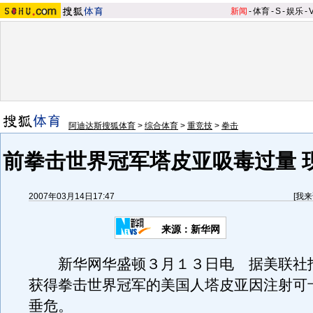
新闻
-
体育
-
S
-
娱乐
-
阿迪达斯搜狐体育
>
综合体育
>
重竞技
>
拳击
前拳击世界冠军塔皮亚吸毒过量 
2007年03月14日17:47
[
我来
来源：新华网
新华网华盛顿３月１３日电 据美联社
获得拳击世界冠军的美国人塔皮亚因注射可
垂危。