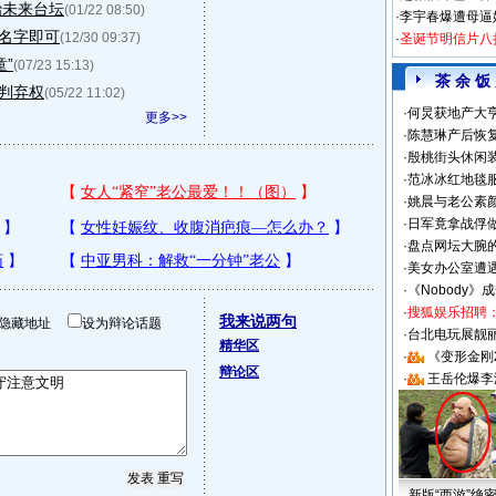
治未来台坛
(01/22 08:50)
·
李宇春爆遭母逼
我名字即可
(12/30 09:37)
·
圣诞节明信片八
”
(07/23 15:13)
茶 余 饭
被判弃权
(05/22 11:02)
·
何炅获地产大亨
更多>>
·
陈慧琳产后恢复
·
殷桃街头休闲装
·
范冰冰红地毯
·
姚晨与老公素
·
日军竟拿战俘
·
盘点网坛大腕
·
美女办公室遭
·
《Nobody》
·
搜狐娱乐招聘
我来说两句
隐藏地址
设为辩论话题
·
台北电玩展靓丽S
精华区
·
《变形金刚
辩论区
·
王岳伦爆李
新版“西游”绝