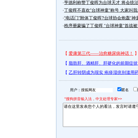
·
亨德利称赞丁俊晖为台球天才 将会统
·
丁俊晖不喜欢"台球神童"称号 大家叫
·
“电话门”附体丁俊晖?台球协会炮轰“神童
·
秩序册蒙骗了丁俊晖 “台球神童”首战
用户：
匿名
*搜狗拼音输入法，中文处理专家>>