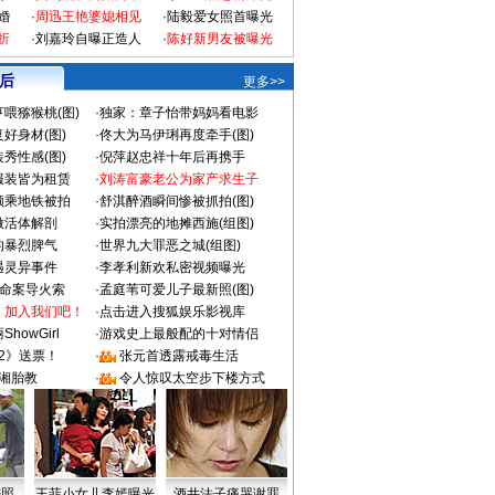
婚
·
周迅王艳婆媳相见
·
陆毅爱女照首曝光
折
·
刘嘉玲自曝正造人
·
陈好新男友被曝光
 后
更多>>
喂猕猴桃(图)
·
独家：章子怡带妈妈看电影
好身材(图)
·
佟大为马伊琍再度牵手(图)
秀性感(图)
·
倪萍赵忠祥十年后再携手
服装皆为租赁
·
刘涛富豪老公为家产求生子
颜乘地铁被拍
·
舒淇醉酒瞬间惨被抓拍(图)
做活体解剖
·
实拍漂亮的地摊西施(组图)
的暴烈脾气
·
世界九大罪恶之城(组图)
遇灵异事件
·
李孝利新欢私密视频曝光
成命案导火索
·
孟庭苇可爱儿子最新照(图)
：加入我们吧！
·
点击进入搜狐娱乐影视库
howGirl
·
游戏史上最般配的十对情侣
2》送票！
·
张元首透露戒毒生活
湘胎教
·
令人惊叹太空步下楼方式
密照
王菲小女儿李嫣曝光
酒井法子痛哭谢罪