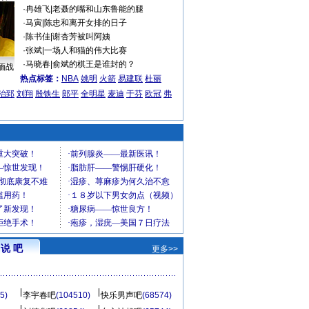
·
冉雄飞
|
老聂的嘴和山东鲁能的腿
·
马寅
|
陈忠和离开女排的日子
·
陈书佳
|
谢杏芳被叫阿姨
·
张斌
|
一场人和猫的伟大比赛
·
马晓春
|
俞斌的棋王是谁封的？
缅战
热点标签：
NBA
姚明
火箭
易建联
杜丽
治郅
刘翔
殷铁生
郎平
全明星
麦迪
于芬
欧冠
弗
说 吧
更多>>
5)
李宇春吧
(104510)
快乐男声吧
(68574)