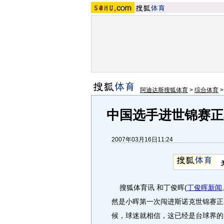
阿迪达斯搜狐体育
>
综合体育
中国选手进世锦赛正
2007年03月16日11:24
搜狐体育讯 和丁俊晖
(
丁俊晖新闻
,
然是小晖第一次闯进斯诺克世锦赛正
候，球迷就相信，这已经是台球界的