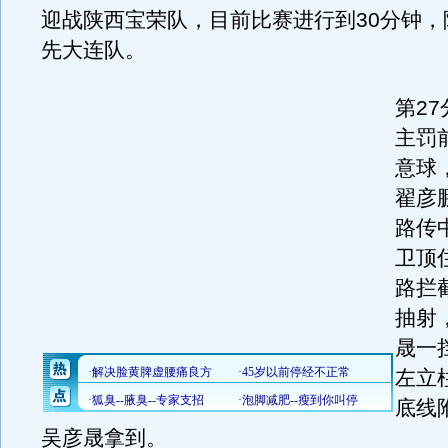
迎战陕西宝荣队，目前比赛进行到30分钟，陕
先大连队。
第2
主罚
意球
翟彦
路传
卫顶
路拦
抽射
晟一
左立
底线
吴彦晟拿到。