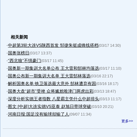
相关新闻
·
中超第3轮大连VS陕西首发 邹捷朱挺成锋线搭档
(03/17 14:30)
·
国奥张榜日
(03/17 13:37)
·
“西北狼”不惧豪门
(03/17 11:45)
·
国奥新一期集训大名单公布 王大雷和郜林均落选
(03/17 11:10)
·
国奥公布新一期集训大名单 王大雷郜林落选
(03/16 22:17)
·
解析国奥名单:铁卫落选最大意外 郜林遭弃有因
(03/16 18:17)
·
国奥大盘“超市”受挫 众将尴尬唯津门两虎出彩
(03/13 18:47)
·
深度分析实德王者指数 八星霸主凭什么中超排头
(03/13 11:17)
·
图文:[中超]大连实德VS亚泰 赵旭日带球突破
(03/10 20:21)
·
河南日报:国足没有输球却输了人
(09/07 11:34)
更多>>