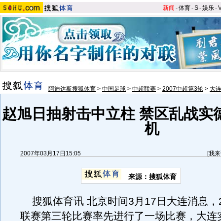
新闻
-
体育
-
S
-
娱乐
-
阿迪达斯搜狐体育
>
中国足球
>
中超联赛
>
2007中超第3轮
>
大连
赵旭日抽射击中立柱 禁区乱战实
机
2007年03月17日15:05
[
我来
来源：搜狐体育
搜狐体育讯 北京时间3月17日大连消息，2
联赛第三轮比赛率先进行了一场比赛，大连