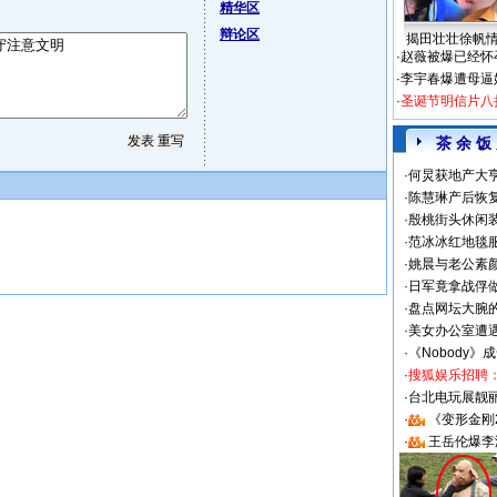
精华区
辩论区
揭田壮壮徐帆
·
赵薇被爆已经怀
·
李宇春爆遭母逼
·
圣诞节明信片八
茶 余 饭
·
何炅获地产大亨
·
陈慧琳产后恢复
·
殷桃街头休闲装
·
范冰冰红地毯
·
姚晨与老公素
·
日军竟拿战俘
·
盘点网坛大腕
·
美女办公室遭
·
《Nobody》
·
搜狐娱乐招聘
·
台北电玩展靓丽S
·
《变形金刚
·
王岳伦爆李