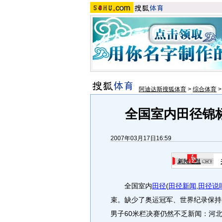
阿迪达斯搜狐体育
>
综合体育
全国室内田径锦
2007年03月17日16:59
全国室内
田径
(
田径新闻
,
田径说
束。缺少了奥运冠军、世界纪录保持
男子60米栏决赛仍然不乏新闻：河