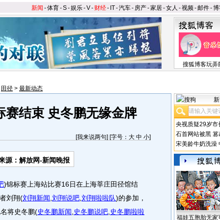
新闻
-
体育
-
S
-
娱乐
-
V
-
财经
-
IT
-
汽车
-
房产
-
家居
-
女人
-
视频
-
邮件
-
博
搜狐博客玩弄
>
田径
>
最新动态
新
标赛结束 史冬鹏无缘金牌
央视质疑29岁市
石首网站被黑
篡
[
我来说两句
] [字号：
大
中
小
]
宋美龄牛奶洗澡
来源：解放网-新闻晚报
吧
)
锦标赛上海站比赛16日在上海莘庄田径馆结
者刘翔
(
刘翔新闻
,
刘翔说吧
,
刘翔啦啦队
)
的参加，
北名将史冬鹏
(
史冬鹏新闻
,
史冬鹏说吧
,
史冬鹏啦啦
福娃五胞胎无家