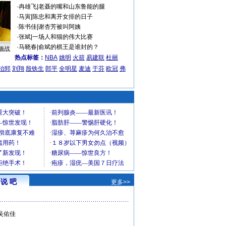
·
冉雄飞
|
老聂的嘴和山东鲁能的腿
·
马寅
|
陈忠和离开女排的日子
·
陈书佳
|
谢杏芳被叫阿姨
·
张斌
|
一场人和猫的伟大比赛
·
马晓春
|
俞斌的棋王是谁封的？
缅战
热点标签：
NBA
姚明
火箭
易建联
杜丽
治郅
刘翔
殷铁生
郎平
全明星
麦迪
于芬
欧冠
弗
说 吧
更多>>
吴佑佳