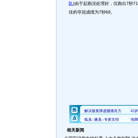
队
)
由于起跑没处理好，仅跑出7秒7
佳的夺冠成绩为7秒68。
相关新闻