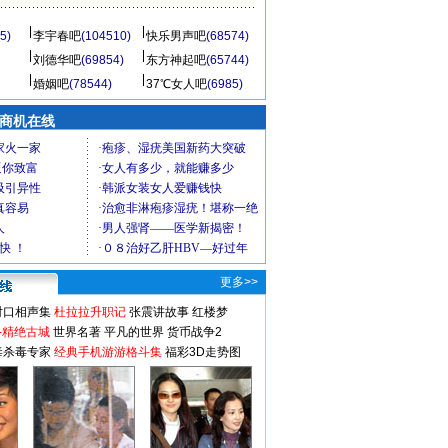
5)
李宇春吧
(104510)
快乐男声吧
(68574)
刘德华吧
(69854)
东方神起吧
(65744)
婚姻吧
(78544)
37℃女人吧
(6985)
商机在线
更多>>
对口相声集
杜拉拉升职记
张震讲故事
红楼梦
-精绝古城
世界名著
平凡的世界
货币战争2
毒杀毒专家
经典手机游游格斗集
福彩3D走势图