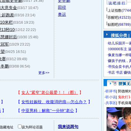
次击败史冬鹏
史冬鹏
(03/17 14:38)
说 吧 排 行
田径
鹏大意失金
(03/17 10:47)
上证指数
(7744
奥运
:起跑差
(03/16 23:14)
苏醒吧
(41523)
10米栏
(03/16 19:23)
贴图吧
(68789)
13秒10
(12/12 22:22)
搜狐分类
|
邢慧娜封后
(10/30 15:46)
栏冠军
(10/29 23:22)
希望
(04/25 16:51)
决赛
(03/12 09:49)
史冬鹏
(03/08 06:54)
更多>>
·
听评书
|
郭德纲
·
听小说
|
鬼吹灯1
·
共享区
|
手机病
我来说两句
隐藏地址
设为辩论话题