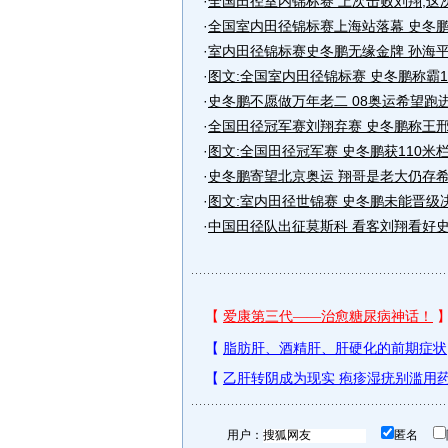
·
全国田径室内锦标赛 上次击败刘翔,这
·
全国室内田径锦标赛上海站落幕 史冬
·
室内田径锦标赛史冬鹏无缘金牌 孙海平
·
图文:全国室内田径锦标赛 史冬鹏称霸1
·
史冬鹏不愿做万年老二 08奥运希望跑进
·
全国田径冠军赛刘翔弃赛 史冬鹏称王
·
图文:全国田径冠军赛 史冬鹏获110米
·
史冬鹏寄望北京奥运 翔哥是老大仍存
·
图文:室内田径世锦赛 史冬鹏未能晋级
·
中国田径队出征莫斯科 看客刘翔看好
用户：
匿名