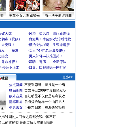
密照
王菲小女儿李嫣曝光
酒井法子痛哭谢罪
更多>>
焦点新闻
|
不要迷恋哥，哥只是一个鬼
贴贴图图
|
英媒评出2009年度搞怪发明
娱乐旮旯
|
当红明星不仅仅是名利双收
情感世界
|
后悔嫁给这样一个山西男人
型男索女
|
小糖精归来，在海边轻轻舞
口水
么出过国的人回来之后都会说中国不好
自己的旗袍照
暴雨过后天空依旧晴朗