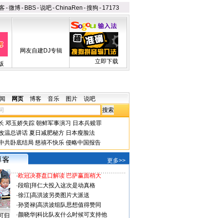
客
-
微博
-
BBS
-
说吧
-
ChinaRen
-
搜狗
-
17173
网友自建DJ专辑
立即下载
版
闻
网页
博客
音乐
图片
说吧
长
邓玉娇失踪
朝鲜军事演习
日本兵赎罪
改温总讲话
夏日减肥秘方
日本瘦脸法
中共卧底结局
慈禧不快乐
侵略中国报告
更多>>
·
欧冠决赛盘口解读 巴萨赢面稍大
·
段暄
|
拜仁大投入这次是动真格
·
徐江
|
高洪波另类图片大派送
·
孙贤禄
|
高洪波组队思想值得赞同
·
颜晓华
|
科比队友什么时候可支持他
可归