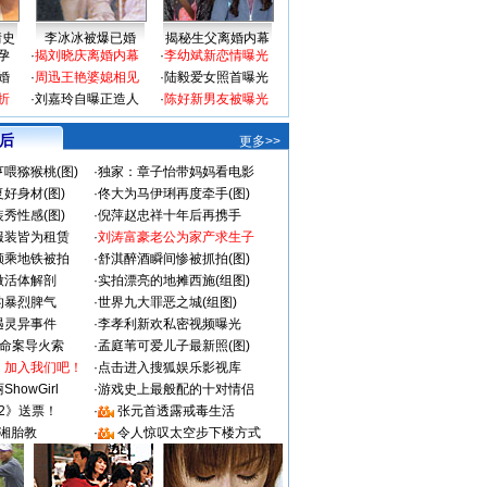
情史
李冰冰被爆已婚
揭秘生父离婚内幕
孕
·
揭刘晓庆离婚内幕
·
李幼斌新恋情曝光
婚
·
周迅王艳婆媳相见
·
陆毅爱女照首曝光
折
·
刘嘉玲自曝正造人
·
陈好新男友被曝光
 后
更多>>
喂猕猴桃(图)
·
独家：章子怡带妈妈看电影
好身材(图)
·
佟大为马伊琍再度牵手(图)
秀性感(图)
·
倪萍赵忠祥十年后再携手
服装皆为租赁
·
刘涛富豪老公为家产求生子
颜乘地铁被拍
·
舒淇醉酒瞬间惨被抓拍(图)
做活体解剖
·
实拍漂亮的地摊西施(组图)
的暴烈脾气
·
世界九大罪恶之城(组图)
遇灵异事件
·
李孝利新欢私密视频曝光
成命案导火索
·
孟庭苇可爱儿子最新照(图)
：加入我们吧！
·
点击进入搜狐娱乐影视库
howGirl
·
游戏史上最般配的十对情侣
2》送票！
·
张元首透露戒毒生活
湘胎教
·
令人惊叹太空步下楼方式