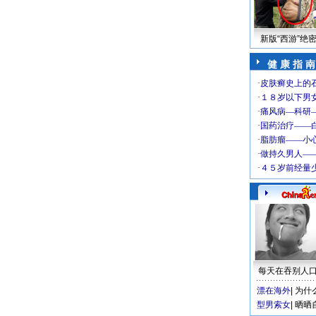
新版“西游”绝
健 康 指 南
每天在吞别人
漂在海外
|
为什
型男索女
|
晒晒