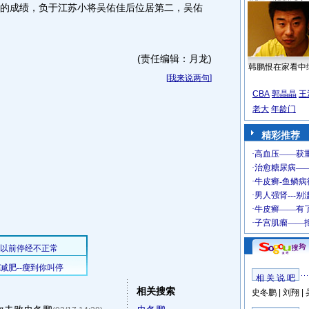
1的成绩，负于江苏小将吴佑佳后位居第二，吴佑
(责任编辑：月龙)
韩鹏恨在家看中
[
我来说两句
]
CBA
郭晶晶
王
老大
年龄门
精彩推荐
相 关 说 吧
相关搜索
史冬鹏
|
刘翔
|