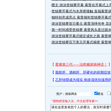
·
图文:游泳世锦赛开幕 索普在开幕式上
·
世锦赛开幕式与水亲密接触 发福索普
·
独特创意成亮点 索普领衔世锦赛开幕
·
游泳世锦赛首日看点:索普演绎传奇 花
·
第一时间感受世锦赛 索普风头盖过跳水
·
游泳世锦赛开幕式锁定成长之路 索普
·
游泳世锦赛百万美元开幕式揭密 索普
用户：
匿名
*搜狗拼音输入法，中文处理专家>>