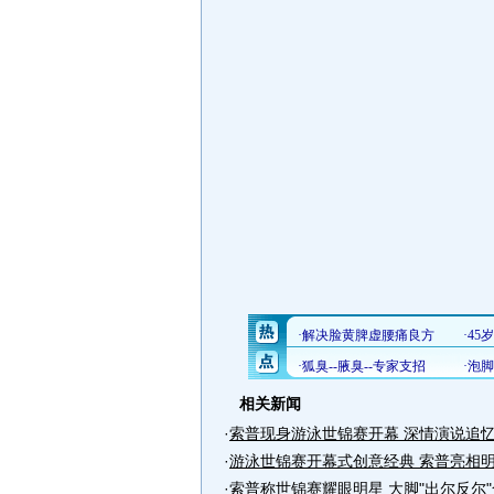
相关新闻
·
索普现身游泳世锦赛开幕 深情演说追
·
游泳世锦赛开幕式创意经典 索普亮相
·
索普称世锦赛耀眼明星 大脚"出尔反尔