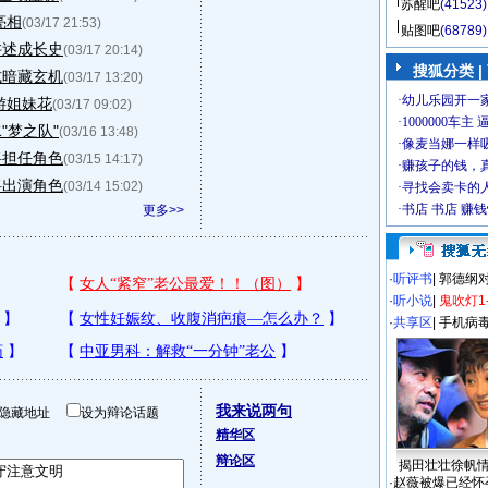
苏醒吧
(41523)
亮相
(03/17 21:53)
贴图吧
(68789)
讲述成长史
(03/17 20:14)
搜狐分类
|
式暗藏玄机
(03/17 13:20)
游姐妹花
(03/17 09:02)
"梦之队"
(03/16 13:48)
将担任角色
(03/15 14:17)
将出演角色
(03/14 15:02)
更多>>
·
听评书
|
郭德纲
·
听小说
|
鬼吹灯1
·
共享区
|
手机病
我来说两句
隐藏地址
设为辩论话题
精华区
辩论区
揭田壮壮徐帆
·
赵薇被爆已经怀