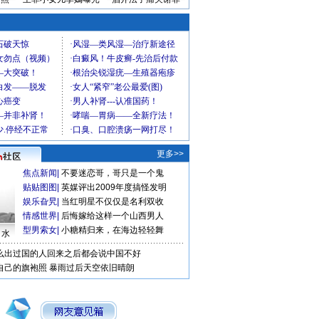
更多>>
焦点新闻
|
不要迷恋哥，哥只是一个鬼
贴贴图图
|
英媒评出2009年度搞怪发明
娱乐旮旯
|
当红明星不仅仅是名利双收
情感世界
|
后悔嫁给这样一个山西男人
型男索女
|
小糖精归来，在海边轻轻舞
口水
么出过国的人回来之后都会说中国不好
自己的旗袍照
暴雨过后天空依旧晴朗