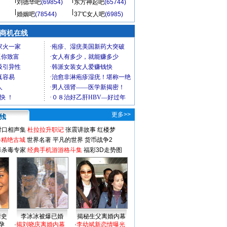
刘德华吧
(69854)
东方神起吧
(65744)
婚姻吧
(78544)
37℃女人吧
(6985)
商机在线
更多>>
对口相声集
杜拉拉升职记
张震讲故事
红楼梦
-精绝古城
世界名著
平凡的世界
货币战争2
毒杀毒专家
经典手机游游格斗集
福彩3D走势图
情史
李冰冰被爆已婚
揭秘生父离婚内幕
孕
·
揭刘晓庆离婚内幕
·
李幼斌新恋情曝光