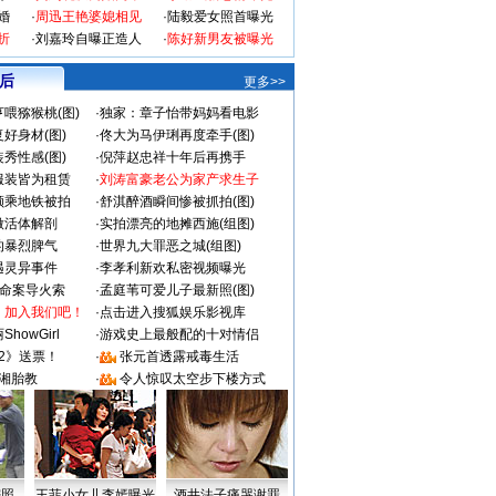
婚
·
周迅王艳婆媳相见
·
陆毅爱女照首曝光
折
·
刘嘉玲自曝正造人
·
陈好新男友被曝光
 后
更多>>
喂猕猴桃(图)
·
独家：章子怡带妈妈看电影
好身材(图)
·
佟大为马伊琍再度牵手(图)
秀性感(图)
·
倪萍赵忠祥十年后再携手
服装皆为租赁
·
刘涛富豪老公为家产求生子
颜乘地铁被拍
·
舒淇醉酒瞬间惨被抓拍(图)
做活体解剖
·
实拍漂亮的地摊西施(组图)
的暴烈脾气
·
世界九大罪恶之城(组图)
遇灵异事件
·
李孝利新欢私密视频曝光
成命案导火索
·
孟庭苇可爱儿子最新照(图)
：加入我们吧！
·
点击进入搜狐娱乐影视库
howGirl
·
游戏史上最般配的十对情侣
2》送票！
·
张元首透露戒毒生活
湘胎教
·
令人惊叹太空步下楼方式
密照
王菲小女儿李嫣曝光
酒井法子痛哭谢罪