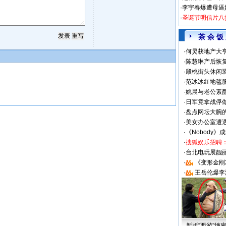
·
李宇春爆遭母逼
·
圣诞节明信片八
茶 余 饭
·
何炅获地产大亨
·
陈慧琳产后恢复
·
殷桃街头休闲装
·
范冰冰红地毯
·
姚晨与老公素
·
日军竟拿战俘
·
盘点网坛大腕
·
美女办公室遭
·
《Nobody》
·
搜狐娱乐招聘
·
台北电玩展靓丽S
·
《变形金刚
·
王岳伦爆李
新版“西游”绝