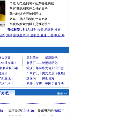
·
冉雄飞
|
老聂的嘴和山东鲁能的腿
·
马寅
|
陈忠和离开女排的日子
·
陈书佳
|
谢杏芳被叫阿姨
·
张斌
|
一场人和猫的伟大比赛
·
马晓春
|
俞斌的棋王是谁封的？
缅战
热点标签：
NBA
姚明
火箭
易建联
杜丽
治郅
刘翔
殷铁生
郎平
全明星
麦迪
于芬
欧冠
弗
说 吧
更多>>
5)
李宇春吧
(104510)
快乐男声吧
(68574)