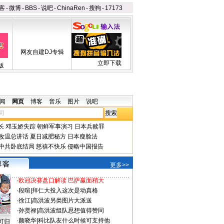
客
-
微博
-
BBS
-
说吧
-
ChinaRen
-
搜狗
-
17173
网友自建DJ专辑
立即下载
版
闻
网页
博客
音乐
图片
说吧
长
邓玉娇失踪
朝鲜军事演习
日本兵赎罪
改温总讲话
夏日减肥秘方
日本瘦脸法
中共卧底结局
慈禧不快乐
侵略中国报告
更多>>
·
欧冠决赛盘口解读 巴萨赢面稍大
·
段暄
|
拜仁大投入这次是动真格
·
徐江
|
高洪波另类图片大派送
·
孙贤禄
|
高洪波组队思想值得赞同
·
颜晓华
|
科比队友什么时候可支持他
可归