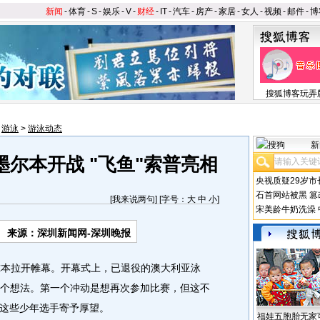
新闻
-
体育
-
S
-
娱乐
-
V
-
财经
-
IT
-
汽车
-
房产
-
家居
-
女人
-
视频
-
邮件
-
博
搜狐博客玩弄
>
游泳
>
游泳动态
新
墨尔本开战 "飞鱼"索普亮相
央视质疑29岁市
石首网站被黑
篡
[
我来说两句
] [字号：
大
中
小
]
宋美龄牛奶洗澡
来源：深圳新闻网-深圳晚报
本拉开帷幕。开幕式上，已退役的澳大利亚泳
有两个想法。第一个冲动是想再次参加比赛，但这不
这些少年选手寄予厚望。
福娃五胞胎无家