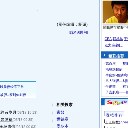
”
(责任编辑：杨诚)
韩鹏恨在家看中
[
我来说两句
]
CBA
郭晶晶
王
老大
年龄门
精彩推荐
相关搜索
忆往昔岁月
索普
(03/18 15:13)
说 吧 排 行
世锦赛
明显发福
(03/18 09:35)
上证指数
(7744
墨尔本
"全场虚惊
(03/18 00:03)