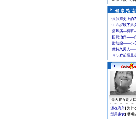
健 康 指 南
每天在吞别人
漂在海外
|
为什
型男索女
|
晒晒