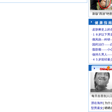
新版“西游”绝
健 康 指 南
每天在吞别人
漂在海外
|
为什
型男索女
|
晒晒