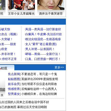
密照
王菲小女儿李嫣曝光
酒井法子痛哭谢罪
更多>>
焦点新闻
|
不要迷恋哥，哥只是一个鬼
贴贴图图
|
英媒评出2009年度搞怪发明
娱乐旮旯
|
当红明星不仅仅是名利双收
情感世界
|
后悔嫁给这样一个山西男人
型男索女
|
小糖精归来，在海边轻轻舞
口水
么出过国的人回来之后都会说中国不好
自己的旗袍照
暴雨过后天空依旧晴朗