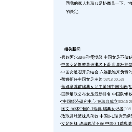
同我的家人和瑞典足协商量一下。”
的决定。
相关新闻
·
兵败阿尔加夫孙雯愤怒 中国女足不仅
·
中国女足惨败导致排名下滑 世界杯抽
·
中国女足召开总结会 六连败谁来负责?
·
蒂娜拒任中国女足主帅
(03/18 00:53)
·
蒂娜举荐前瑞典女足主帅到中国执教(组
·
国际足联公布女足最新排名 中国队惨
·
“中国经济研究中心”在瑞典成立
(03/15 2
·
图文:阿杯中国0-1瑞典 瑞典女记者
(03/1
·
玫瑰进球遭抹杀落败 中国0-1瑞典无缘
·
女足阿杯-玫瑰晚节不保 中国0-1瑞典