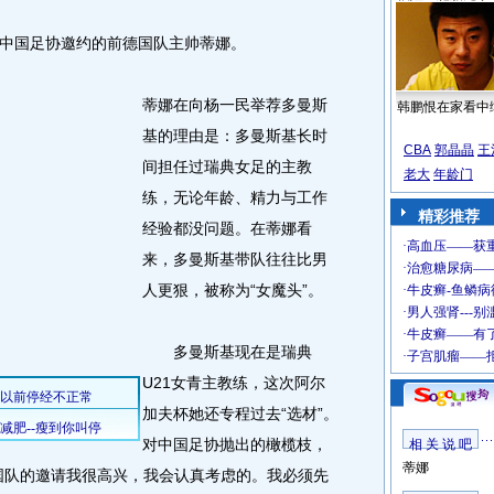
国足协邀约的前德国队主帅蒂娜。
蒂娜在向杨一民举荐多曼斯
韩鹏恨在家看中
基的理由是：多曼斯基长时
CBA
郭晶晶
王
间担任过瑞典女足的主教
老大
年龄门
练，无论年龄、精力与工作
精彩推荐
经验都没问题。在蒂娜看
来，多曼斯基带队往往比男
人更狠，被称为“女魔头”。
多曼斯基现在是瑞典
U21女青主教练，这次阿尔
加夫杯她还专程过去“选材”。
对中国足协抛出的橄榄枝，
相 关 说 吧
蒂娜
国队的邀请我很高兴，我会认真考虑的。我必须先