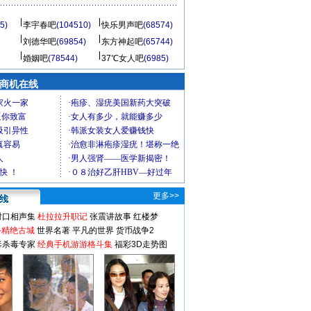
5)
李宇春吧
(104510)
快乐男声吧
(68574)
刘德华吧
(69854)
东方神起吧
(65744)
婚姻吧
(78544)
37℃女人吧
(6985)
商机在线
更多>>
对口相声集
杜拉拉升职记
张震讲故事
红楼梦
-精绝古城
世界名著
平凡的世界
货币战争2
毒杀毒专家
经典手机游游格斗集
福彩3D走势图