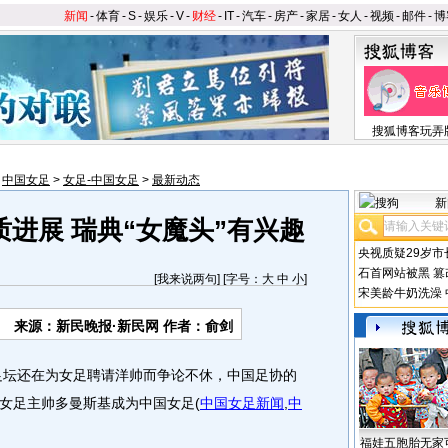
新闻
-
体育
-
S
-
娱乐
-
V
-
财经
-
IT
-
汽车
-
房产
-
家居
-
女人
-
视频
-
邮件
-
博
搜狐博客玩弄
>
中国女足
>
女足-中国女足
>
最新动态
新
进展 瑞典“女魔头”有兴趣
央视质疑29岁市
石首网站被黑
篡
[
我来说两句
] [字号：
大
中
小
]
宋美龄牛奶洗澡
来源：新民晚报·新民网 作者：俞剑
坛还在为女足聘请洋帅而争论不休，中国足协的
女足主帅多曼斯基成为中国女足
(
中国女足新闻
,
中
。
福娃五胞胎无家