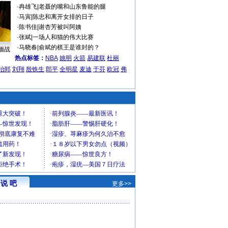
·
冉雄飞
|
老聂的嘴和山东鲁能的腿
·
马寅
|
陈忠和离开女排的日子
·
陈书佳
|
谢杏芳被叫阿姨
·
张斌
|
一场人和猫的伟大比赛
·
马晓春
|
俞斌的棋王是谁封的？
缅战
热点标签：
NBA
姚明
火箭
易建联
杜丽
治郅
刘翔
殷铁生
郎平
全明星
麦迪
于芬
欧冠
弗
说 吧
更多>>