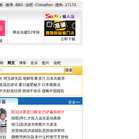
客
-
微博
-
BBS
-
说吧
-
ChinaRen
-
搜狗
-
17173
网友自建DJ专辑
立即下载
版
闻
网页
博客
音乐
图片
说吧
长
邓玉娇失踪
朝鲜军事演习
日本兵赎罪
改温总讲话
夏日减肥秘方
日本瘦脸法
中共卧底结局
慈禧不快乐
侵略中国报告
更多>>
·
欧冠决赛盘口解读 巴萨赢面稍大
·
段暄
|
拜仁大投入这次是动真格
·
徐江
|
高洪波另类图片大派送
·
孙贤禄
|
高洪波组队思想值得赞同
·
颜晓华
|
科比队友什么时候可支持他
可归