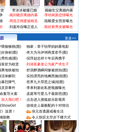
情史
李冰冰被爆已婚
揭秘生父离婚内幕
孕
·
揭刘晓庆离婚内幕
·
李幼斌新恋情曝光
婚
·
周迅王艳婆媳相见
·
陆毅爱女照首曝光
折
·
刘嘉玲自曝正造人
·
陈好新男友被曝光
 后
更多>>
喂猕猴桃(图)
·
独家：章子怡带妈妈看电影
好身材(图)
·
佟大为马伊琍再度牵手(图)
秀性感(图)
·
倪萍赵忠祥十年后再携手
服装皆为租赁
·
刘涛富豪老公为家产求生子
颜乘地铁被拍
·
舒淇醉酒瞬间惨被抓拍(图)
做活体解剖
·
实拍漂亮的地摊西施(组图)
的暴烈脾气
·
世界九大罪恶之城(组图)
遇灵异事件
·
李孝利新欢私密视频曝光
成命案导火索
·
孟庭苇可爱儿子最新照(图)
：加入我们吧！
·
点击进入搜狐娱乐影视库
howGirl
·
游戏史上最般配的十对情侣
2》送票！
·
张元首透露戒毒生活
湘胎教
·
令人惊叹太空步下楼方式