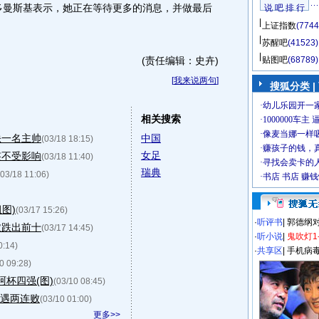
多曼斯基表示，她正在等待更多的消息，并做最后
说 吧 排 行
上证指数
(7744
苏醒吧
(41523)
(责任编辑：史卉)
贴图吧
(68789)
[
我来说两句
]
搜狐分类
|
相关搜索
缺一名主帅
中国
(03/18 18:15)
女足
签不受影响
(03/18 11:40)
瑞典
(03/18 11:06)
图)
(03/17 15:26)
·
听评书
|
郭德纲
败跌出前十
(03/17 14:45)
·
听小说
|
鬼吹灯1
0:14)
·
共享区
|
手机病
0 09:28)
阿杯四强(图)
(03/10 08:45)
遭遇两连败
(03/10 01:00)
更多>>