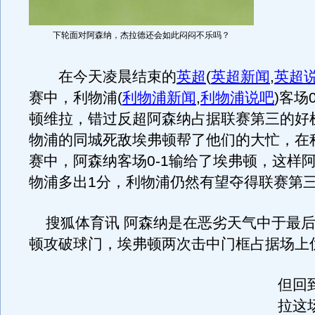
下轮面对阿森纳，杰拉德还会如此闷闷不乐吗？
在今天凌晨结束的
英超
(
英超新闻
,
英超
赛中，利物浦
(
利物浦新闻
,
利物浦说吧
)
客场
顿维拉，错过反超阿森纳占据联赛第三的好
物浦的同城死敌埃弗顿帮了他们的大忙，在
赛中，阿森纳客场0-1输给了埃弗顿，这样
物浦多出1分，利物浦仍然有望夺得联赛第
搜狐体育讯 阿森纳是在恶劣天气中于最后
顿攻破球门，埃弗顿两次击中门框占据场上
但回
拉这