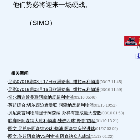
他们势必将迎来一场硬战。
（SIMO）
(
[
相关新闻
·
足彩07016期03月17日欧洲赔率--维拉vs利物浦
(03/17 11:45)
·
足彩07016期03月16日欧洲赔率--维拉vs利物浦
(03/16 11:59)
·
切尔西迫近曼联阿森纳反超利物浦
(03/16 05:46)
·
英超综合:切尔西迫近曼联 阿森纳反超利物浦
(03/15 10:52)
·
贝尼豪言利物浦强于阿森纳 孙祥有望成最大变数
(03/10 01:53)
·
联赛杯阿森纳大胜利物浦 独进四球“野兽”凶猛
(01/10 13:21)
·
图文:足总杯阿森纳VS利物浦 阿森纳庆祝进球
(01/07 03:09)
·
图文:英超阿森纳VS利物浦 阿森纳众志成城
(11/13 01:22)