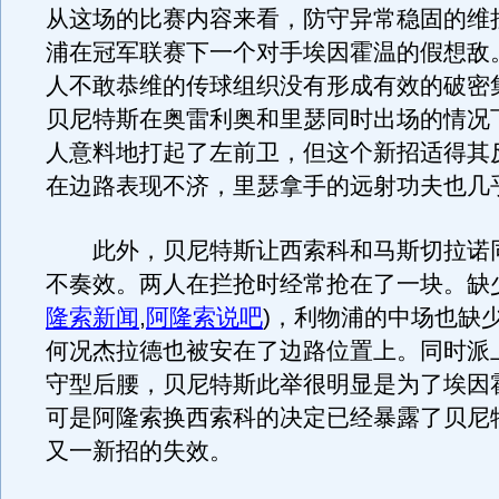
从这场的比赛内容来看，防守异常稳固的维
浦在冠军联赛下一个对手埃因霍温的假想敌
人不敢恭维的传球组织没有形成有效的破密
贝尼特斯在奥雷利奥和里瑟同时出场的情况
人意料地打起了左前卫，但这个新招适得其
在边路表现不济，里瑟拿手的远射功夫也几
此外，贝尼特斯让西索科和马斯切拉诺
不奏效。两人在拦抢时经常抢在了一块。缺
隆索新闻
,
阿隆索说吧
)
，利物浦的中场也缺
何况杰拉德也被安在了边路位置上。同时派
守型后腰，贝尼特斯此举很明显是为了埃因
可是阿隆索换西索科的决定已经暴露了贝尼
又一新招的失效。