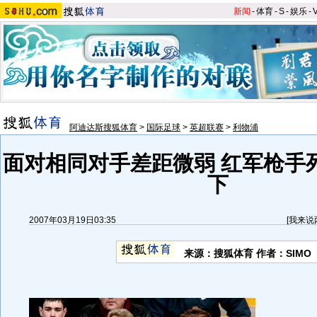
新闻
-
体育
-
S
-
娱乐
-
阿迪达斯搜狐体育
>
国际足球
>
英超联赛
>
利物浦
面对相同对手差距微弱 红军枪手
下
2007年03月19日03:35
[
我来说
来源：搜狐体育 作者：SIMO