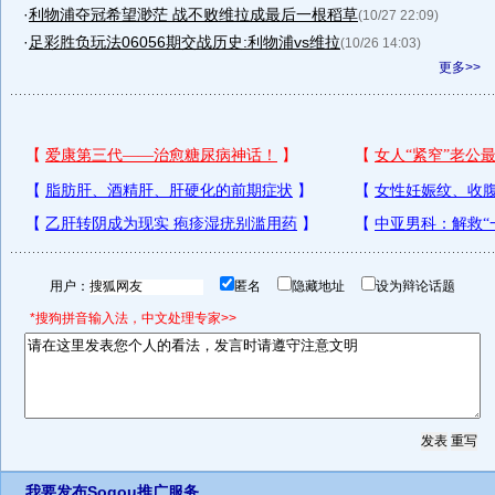
·
利物浦夺冠希望渺茫 战不败维拉成最后一根稻草
(10/27 22:09)
·
足彩胜负玩法06056期交战历史:利物浦vs维拉
(10/26 14:03)
更多>>
用户：
匿名
隐藏地址
设为辩论话题
*搜狗拼音输入法，中文处理专家>>
我要发布
Sogou推广服务