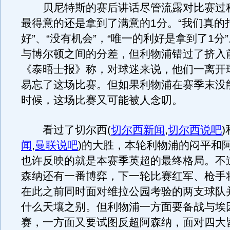
贝尼特斯的赛后讲话尽管流露对比赛过
最得意的还是拿到了满意的1分。“我们真的
好”、“没有机会”，“唯一的利好是拿到了1分
与博尔顿之间的分差，但利物浦错过了挤入
《泰晤士报》称，对球迷来说，他们一离开
易忘了这场比赛。但如果利物浦在赛季末没
时候，这场比赛又可能被人念叨。
看过了切尔西
(
切尔西新闻
,
切尔西说吧
)
闻
,
曼联说吧
)
的大胜，本轮利物浦的闷平和
也许反映的就是本赛季英超的最终格局。不
森纳还有一番博弈，下一轮比赛红军、枪手
在此之前同时面对维拉公园考验的两支球队
什么天壤之别。但利物浦一方面要备战与埃
赛，一方面又要试图反超阿森纳，面对四大