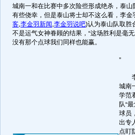
城南一和在比赛中多次险些形成绝杀，泰山
有些侥幸，但是泰山将士却不这么看，李金
客
,
李金羽新闻
,
李金羽说吧
)
认为泰山队取胜
不是运气女神眷顾的结果，“这场胜利是毫
没有那个点球我们同样也能赢。
”
李
城南
学范
队“
球员
出专
点盯