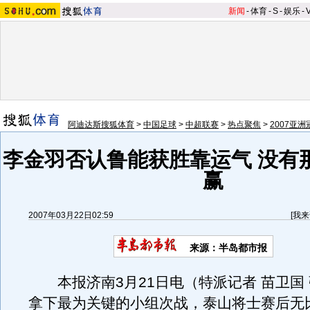
新闻
-
体育
-
S
-
娱乐
-
阿迪达斯搜狐体育
>
中国足球
>
中超联赛
>
热点聚焦
>
2007亚
李金羽否认鲁能获胜靠运气 没有
赢
2007年03月22日02:59
[
我来
来源：半岛都市报
本报济南3月21日电（特派记者 苗卫国 
拿下最为关键的小组次战，泰山将士赛后无