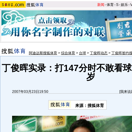
新闻
-
体育
-
S
-
娱乐
-
阿迪达斯搜狐体育
>
综合体育
>
台球
>
丁俊晖动态
>
丁俊晖签约
丁俊晖实录：打147分时不敢看球
岁
2007年03月23日19:50
[
我来说
来源：搜狐体育