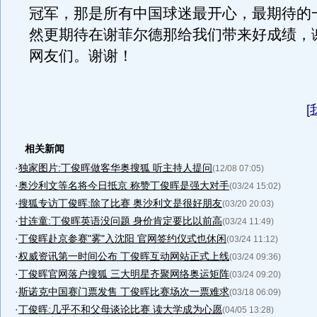
冠军，那是所有中国球迷最开心，最期待的
然更期待在谢菲尔德那给我们带来好成绩，
网友们。谢谢！
[
相关新闻
·
独家图片:丁俊晖做客华奥搜狐 听主持人提问
(12/08 07:05)
·
奥沙利文等名将今日抵京 称赞丁俊晖是强大对手
(03/24 15:02)
·
搜狐专访丁俊晖:除了比赛 奥沙利文是很好朋友
(03/20 20:03)
·
甘连童:丁俊晖英语没问题 身价肯定要比以前高
(03/24 11:49)
·
丁俊晖赴京参赛"雾"入沈阳 官网签约仪式也休闲
(03/24 11:12)
·
权威资讯第一时间公布 丁俊晖互动网站正式上线
(03/24 09:36)
·
丁俊晖官网落户搜狐 三大明星齐聚网络奥运矩阵
(03/24 09:20)
·
斯诺克中国赛门票发售 丁俊晖比赛场次一票难求
(03/18 06:09)
·
丁俊晖:几乎不和父母谈论比赛 读大学成为心愿
(04/05 13:28)