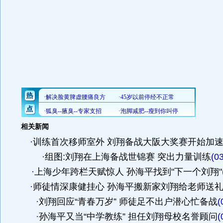
相关新闻
·
训练首次移师室外 刘翔备战大阪大奖赛开始加
·
组图:刘翔在上海备战世锦赛 突出力量训练
(0
·
上海少年跨栏天赋惊人 孙海平找到"下一个刘翔"
·
师徒情深康健挂心 孙海平搬新家刘翔给老师送
·
刘翔回应“青春万岁” 师徒足不出户潜心忙备战
(
·
孙海平又当“中学教练” 担任刘翔母校名誉顾问
(