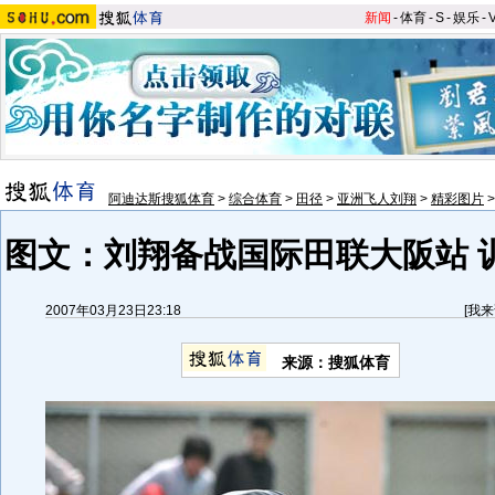
新闻
-
体育
-
S
-
娱乐
-
阿迪达斯搜狐体育
>
综合体育
>
田径
>
亚洲飞人刘翔
>
精彩图片
图文：刘翔备战国际田联大阪站 
2007年03月23日23:18
[
我来
来源：搜狐体育