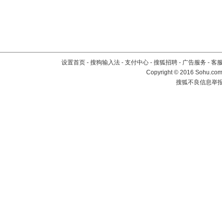
设置首页
-
搜狗输入法
-
支付中心
-
搜狐招聘
-
广告服务
-
客
Copyright
©
2016 Sohu.com 
搜狐不良信息举