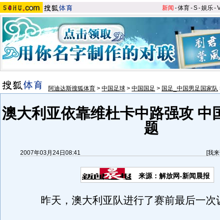
新闻
-
体育
-
S
-
娱乐
-
阿迪达斯搜狐体育
>
中国足球
>
中国国足
>
国足_中国男足国家队
澳大利亚依靠维杜卡中路强攻 中
题
2007年03月24日08:41
[
我来
来源：解放网-新闻晨报
昨天，澳大利亚队进行了赛前最后一次