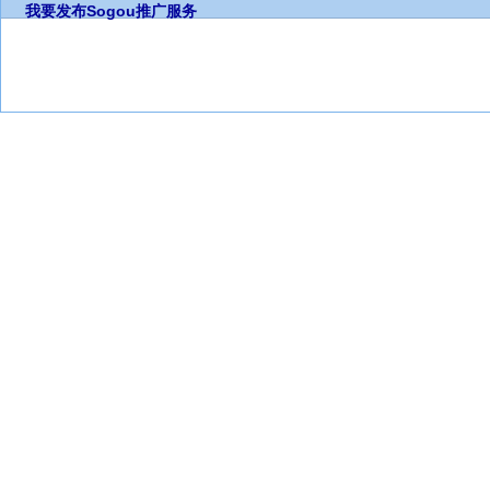
我要发布
Sogou推广服务