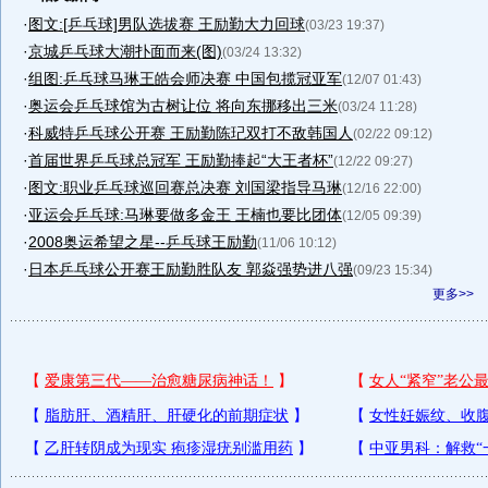
·
图文:[乒乓球]男队选拔赛 王励勤大力回球
(03/23 19:37)
·
京城乒乓球大潮扑面而来(图)
(03/24 13:32)
·
组图:乒乓球马琳王皓会师决赛 中国包揽冠亚军
(12/07 01:43)
·
奥运会乒乓球馆为古树让位 将向东挪移出三米
(03/24 11:28)
·
科威特乒乓球公开赛 王励勤陈玘双打不敌韩国人
(02/22 09:12)
·
首届世界乒乓球总冠军 王励勤捧起“大王者杯”
(12/22 09:27)
·
图文:职业乒乓球巡回赛总决赛 刘国梁指导马琳
(12/16 22:00)
·
亚运会乒乓球:马琳要做多金王 王楠也要比团体
(12/05 09:39)
·
2008奥运希望之星--乒乓球王励勤
(11/06 10:12)
·
日本乒乓球公开赛王励勤胜队友 郭焱强势进八强
(09/23 15:34)
更多>>