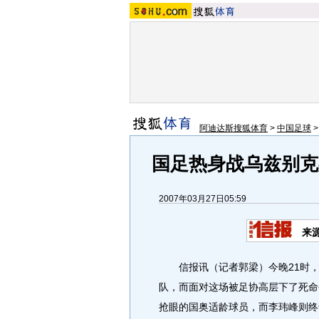
阿迪达斯搜狐体育
>
中国足球
国足热身战乌兹别克
2007年03月27日05:59
来
信报讯（记者郭梁）今晚21时，
队，而面对这场被足协高层下了死命
抢眼的国奥适龄球员，而李玮峰则终