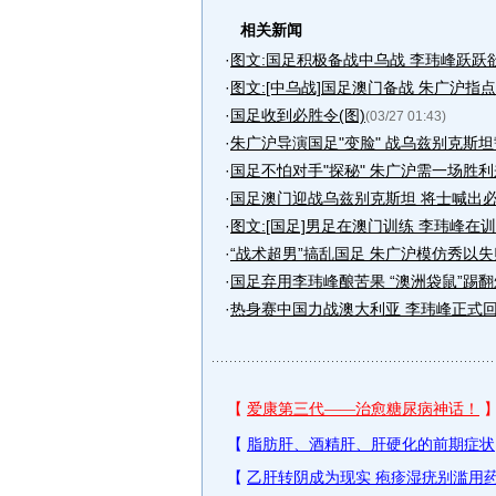
相关新闻
·
图文:国足积极备战中乌战 李玮峰跃跃
·
图文:[中乌战]国足澳门备战 朱广沪指
·
国足收到必胜令(图)
(03/27 01:43)
·
朱广沪导演国足"变脸" 战乌兹别克斯
·
国足不怕对手"探秘" 朱广沪需一场胜利
·
国足澳门迎战乌兹别克斯坦 将士喊出
·
图文:[国足]男足在澳门训练 李玮峰在
·
“战术超男”搞乱国足 朱广沪模仿秀以
·
国足弃用李玮峰酿苦果 “澳洲袋鼠”踢
·
热身赛中国力战澳大利亚 李玮峰正式