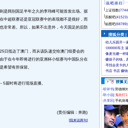
说 吧 排 行
上证指数
(7744
是阔别国足半年之久的李玮峰可能首发出场。据
苏醒吧
(41523)
在中超联赛还是亚冠联赛中的表现都不是很好，而
贴图吧
(68789)
也非常差。所以，如果不出意外，今天国足的后防
搜狐分类
|
5日抵达了澳门，而从该队递交给澳门组委会的
由于在今年即将进行的亚洲杯小组赛与中国队分在
是希望有所保留。
－5届时将进行现场直播。
·
听评书
|
郭德纲
·
听小说
|
鬼吹灯1
·
共享区
|
手机病
(责任编辑：奔跑)
[
我来说两句
]