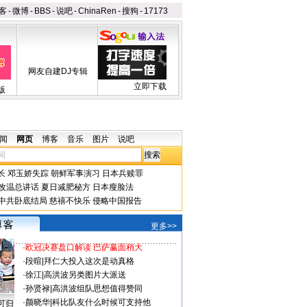
客
-
微博
-
BBS
-
说吧
-
ChinaRen
-
搜狗
-
17173
网友自建DJ专辑
立即下载
版
闻
网页
博客
音乐
图片
说吧
长
邓玉娇失踪
朝鲜军事演习
日本兵赎罪
改温总讲话
夏日减肥秘方
日本瘦脸法
中共卧底结局
慈禧不快乐
侵略中国报告
更多>>
·
欧冠决赛盘口解读 巴萨赢面稍大
·
段暄
|
拜仁大投入这次是动真格
·
徐江
|
高洪波另类图片大派送
·
孙贤禄
|
高洪波组队思想值得赞同
·
颜晓华
|
科比队友什么时候可支持他
可归