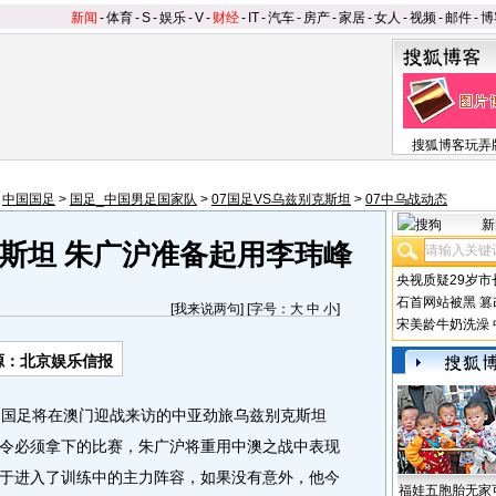
新闻
-
体育
-
S
-
娱乐
-
V
-
财经
-
IT
-
汽车
-
房产
-
家居
-
女人
-
视频
-
邮件
-
博
搜狐博客玩弄
>
中国国足
>
国足_中国男足国家队
>
07国足VS乌兹别克斯坦
>
07中乌战动态
新
斯坦 朱广沪准备起用李玮峰
央视质疑29岁市
石首网站被黑
篡
[
我来说两句
] [字号：
大
中
小
]
宋美龄牛奶洗澡
源：北京娱乐信报
国足将在澳门迎战来访的中亚劲旅乌兹别克斯坦
令必须拿下的比赛，朱广沪将重用中澳之战中表现
于进入了训练中的主力阵容，如果没有意外，他今
福娃五胞胎无家