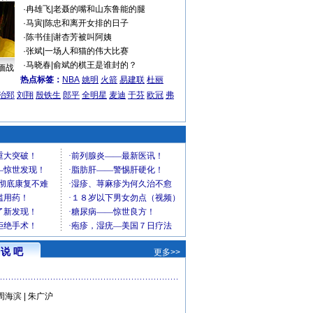
·
冉雄飞
|
老聂的嘴和山东鲁能的腿
·
马寅
|
陈忠和离开女排的日子
·
陈书佳
|
谢杏芳被叫阿姨
·
张斌
|
一场人和猫的伟大比赛
·
马晓春
|
俞斌的棋王是谁封的？
缅战
热点标签：
NBA
姚明
火箭
易建联
杜丽
治郅
刘翔
殷铁生
郎平
全明星
麦迪
于芬
欧冠
弗
说 吧
更多>>
周海滨
|
朱广沪