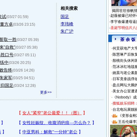
相关搜索
揭田壮壮徐帆
·
赵薇被爆已经怀
欲试
国足
(03/27 01:59)
·
李宇春爆遭母逼
李玮峰
点董方卓
(03/26 23:15)
·
圣诞节明信片八
朱广沪
坦誓取一胜
茶 余 饭
(03/27 05:39)
来"自救"
(03/27 05:38)
·
何炅获地产大亨
必胜口号
·
陈慧琳产后恢复
(03/27 05:11)
·
殷桃街头休闲装
训练中
(03/26 20:25)
·
范冰冰红地毯
失败告终
(03/26 14:26)
·
姚晨与老公素
翻朱家军
(03/25 04:51)
·
日军竟拿战俘
回归国足
·
盘点网坛大腕
(03/24 12:28)
·
美女办公室遭
更多>>
·
《Nobody》
·
搜狐娱乐招聘
·
台北电玩展靓丽S
·
《变形金刚
·
王岳伦爆李