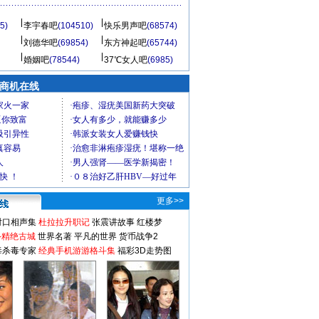
5)
李宇春吧
(104510)
快乐男声吧
(68574)
刘德华吧
(69854)
东方神起吧
(65744)
婚姻吧
(78544)
37℃女人吧
(6985)
商机在线
更多>>
对口相声集
杜拉拉升职记
张震讲故事
红楼梦
-精绝古城
世界名著
平凡的世界
货币战争2
毒杀毒专家
经典手机游游格斗集
福彩3D走势图