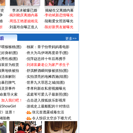
情史
李冰冰被爆已婚
揭秘生父离婚内幕
孕
·
揭刘晓庆离婚内幕
·
李幼斌新恋情曝光
婚
·
周迅王艳婆媳相见
·
陆毅爱女照首曝光
折
·
刘嘉玲自曝正造人
·
陈好新男友被曝光
 后
更多>>
喂猕猴桃(图)
·
独家：章子怡带妈妈看电影
好身材(图)
·
佟大为马伊琍再度牵手(图)
秀性感(图)
·
倪萍赵忠祥十年后再携手
服装皆为租赁
·
刘涛富豪老公为家产求生子
颜乘地铁被拍
·
舒淇醉酒瞬间惨被抓拍(图)
做活体解剖
·
实拍漂亮的地摊西施(组图)
的暴烈脾气
·
世界九大罪恶之城(组图)
遇灵异事件
·
李孝利新欢私密视频曝光
成命案导火索
·
孟庭苇可爱儿子最新照(图)
：加入我们吧！
·
点击进入搜狐娱乐影视库
howGirl
·
游戏史上最般配的十对情侣
2》送票！
·
张元首透露戒毒生活
湘胎教
·
令人惊叹太空步下楼方式