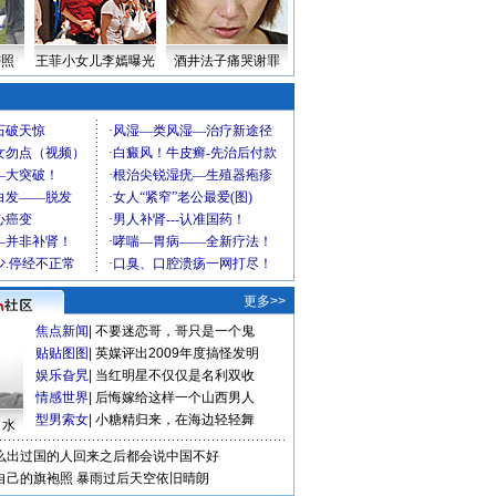
密照
王菲小女儿李嫣曝光
酒井法子痛哭谢罪
更多>>
焦点新闻
|
不要迷恋哥，哥只是一个鬼
贴贴图图
|
英媒评出2009年度搞怪发明
娱乐旮旯
|
当红明星不仅仅是名利双收
情感世界
|
后悔嫁给这样一个山西男人
型男索女
|
小糖精归来，在海边轻轻舞
口水
么出过国的人回来之后都会说中国不好
自己的旗袍照
暴雨过后天空依旧晴朗