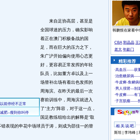
来自足协高层，甚至是
全国球迷的压力，确实影响
韩鹏恨在家看中
着正在澳门积极备战的国
CBA
郭晶晶
王
足，而在巨大的压力之下，
老大
年龄门
朱广沪开始偏向使用心态更
精彩推荐
好，更容易正常发挥的年轻
队员，比如董方卓以及上一
场替补出场有着出色发挥的
周海滨。在昨天的最后一次
赛前训练中，周海滨就进入
了“主力”阵容，对于这一点，
国足教练组给出的解释是“取
不错表现的申花中场球员于涛，则成为邵佳一的替
相 关 说 吧
斯坦
|
李玮峰
|