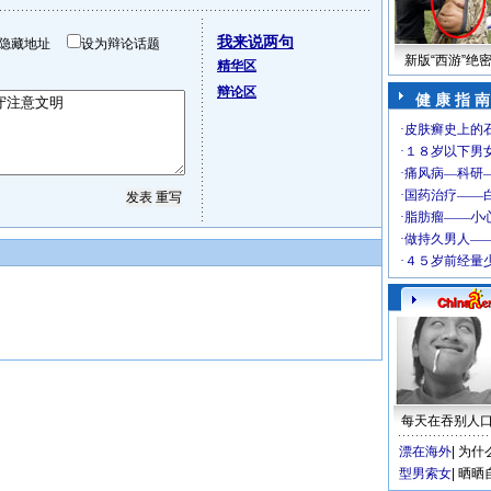
我来说两句
隐藏地址
设为辩论话题
新版“西游”绝
精华区
辩论区
健 康 指 南
每天在吞别人
漂在海外
|
为什
型男索女
|
晒晒